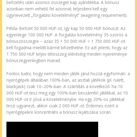
befizetés után azonos összeget kap ajándékba. A bónusz
azonban nem vehető fel azonnal; teljesíteni kell egy
úgynevezett „forgatási követelményt” (wagering requirement).
Példa: Befizet 50 000 HUF-ot, így kap 50 000 HUF bónuszt. Az
egyenlege 100 000 HUF. A forgatási követelmény 35-szörös a
bónuszösszegre – azaz 35 × 50 000 HUF = 1 750 000 HUF-ot
kell fogadnia mielőtt bármit kifizethetne. Ez azt jelenti, hogy az
1 750 000 HUF teljes tétösszeg eléréséig minden nyereménye
bónuszegyenlegben marad.
Fontos tudni, hogy nem minden játék járul hozzá egyformán: a
nyerőgépek általában 100%-ban, az asztali játékok (pl. rulett,
blackjack) csak 10–20%-ban. A számítás a következő: ha 10
000 HUF-ot tesz meg egy 100%-ban beszámító játékkal, az 10
000 HUF-ot ír jóvá a követelménybe. Ha egy 20%-os játékkal
teszi ugyanezt, akkor csak 2 000 HUF-ot. Érdemes ezért a
nyerőgépekre koncentrálni a bónusz lejátszása során.