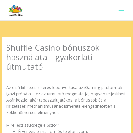
Ir
para
o
conteúdo
Shuffle Casino bónuszok
használata – gyakorlati
útmutató
/
Uncategorized
/ Por
contato.marciorads
Az első kifizetés sikeres lebonyolítása az iGaming platformok
igazi próbája – ez az útmutató megmutatja, hogyan teljesítheti.
Akár kezdő, akár tapasztalt játékos, a bónuszok és a
kifizetések mechanizmusának ismerete elengedhetetlen a
zökkenőmentes élményhez.
Mire lesz szüksége először?
Érvényes e-mail-cím és telefonszám.