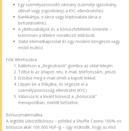
Egy személyazonosító okmány (személyi igazolvány,
útlevél vagy jogosítvány) a KYC-ellenőrzéshez.
Bankkártya, e-tárca vagy kriptovaluta-tárca a
befizetésekhez.
A játékszabályok és a bónuszfeltételek ismerete –
különösen a tétekre vonatkozó előírások.
Stabil internetkapcsolat és egy modern böngésző vagy
mobil eszköz.
Fiók létrehozása
Kattintson a „Regisztráció” gombra az oldal tetején.
Töltse ki az űrlapot: név, e-mail, telefonszám, jelszó.
Erősítse meg e-mail-címét a kapott linkkel.
Lépjen be a fiókjába, és végezze el a
személyazonosság-ellenőrzést (KYC).
Válassza ki a kívánt bónuszt a „Bónuszok”
menüpontban, mielőtt befizetne.
Bónuszmatematika
A legtöbb üdvözlőbónusz – például a Shuffle Casino 100%-os
bónusza akár 100 000 HUF-ig – úgy működik, hogy az első