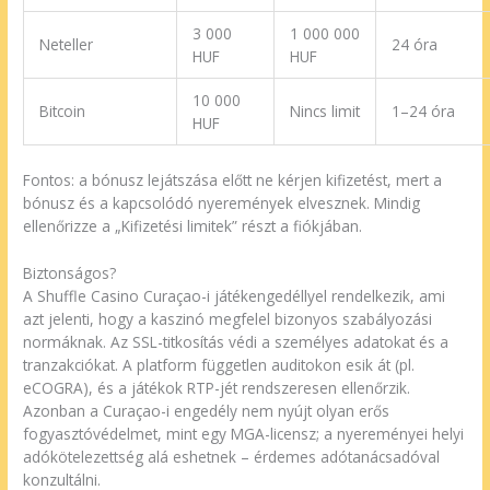
3 000
1 000 000
Neteller
24 óra
HUF
HUF
10 000
Bitcoin
Nincs limit
1–24 óra
HUF
Fontos: a bónusz lejátszása előtt ne kérjen kifizetést, mert a
bónusz és a kapcsolódó nyeremények elvesznek. Mindig
ellenőrizze a „Kifizetési limitek” részt a fiókjában.
Biztonságos?
A Shuffle Casino Curaçao-i játékengedéllyel rendelkezik, ami
azt jelenti, hogy a kaszinó megfelel bizonyos szabályozási
normáknak. Az SSL-titkosítás védi a személyes adatokat és a
tranzakciókat. A platform független auditokon esik át (pl.
eCOGRA), és a játékok RTP-jét rendszeresen ellenőrzik.
Azonban a Curaçao-i engedély nem nyújt olyan erős
fogyasztóvédelmet, mint egy MGA-licensz; a nyereményei helyi
adókötelezettség alá eshetnek – érdemes adótanácsadóval
konzultálni.