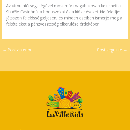
Az útmutató segítségével most már magabiztosan kezelheti a
Shuffle Casinónál a bónuszokat és a kifizetéseket. Ne feledje:
játsszon felelősségteljesen, és minden esetben ismerje meg a
feltételeket a pénzveszteség elkerülése érdekében.
←
Post anterior
Post seguinte
→