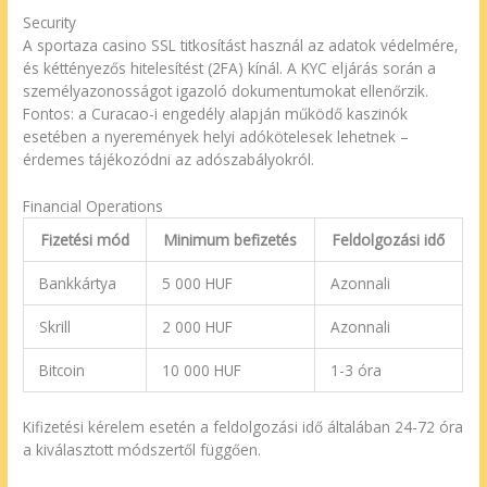
Security
A sportaza casino SSL titkosítást használ az adatok védelmére,
és kéttényezős hitelesítést (2FA) kínál. A KYC eljárás során a
személyazonosságot igazoló dokumentumokat ellenőrzik.
Fontos: a Curacao-i engedély alapján működő kaszinók
esetében a nyeremények helyi adókötelesek lehetnek –
érdemes tájékozódni az adószabályokról.
Financial Operations
Fizetési mód
Minimum befizetés
Feldolgozási idő
Bankkártya
5 000 HUF
Azonnali
Skrill
2 000 HUF
Azonnali
Bitcoin
10 000 HUF
1-3 óra
Kifizetési kérelem esetén a feldolgozási idő általában 24-72 óra
a kiválasztott módszertől függően.