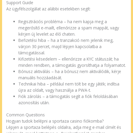
Support Guide
Az ügyfélszolgálat az alábbi esetekben segít:
Regisztrációs probléma – ha nem kapja meg a
megerősítő e-mailt, ellenőrizze a spam mappát, vagy
kérjen új levelet az élő chaten.
Befizetési hiba – ha a tranzakció nem jelenik meg,
várjon 30 percet, majd lépjen kapcsolatba a
támogatással.
Kifizetési késedelem – ellenőrizze a KYC státuszát; ha
minden rendben, a támogatás gyorsíthatja a folyamatot.
Bónusz aktiválás – ha a bónusz nem aktiválódik, kérje
manuális hozzáadását.
Technikai hiba – például nem tölt be egy játék; indítsa
újra az oldalt, vagy használja a PWA-t.
Fiók zárolás – a támogatás segít a fiók feloldásában
azonosítás után.
Common Questions
Hogyan tudok belépni a sportaza casino fiókomba?
Lépjen a sportaza belépés oldalra, adja meg e-mail címét és