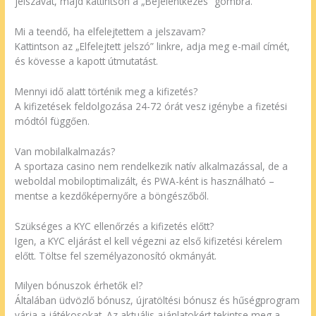
jelszavát, majd kattintson a „Bejelentkezés” gombra.
Mi a teendő, ha elfelejtettem a jelszavam?
Kattintson az „Elfelejtett jelszó” linkre, adja meg e-mail címét,
és kövesse a kapott útmutatást.
Mennyi idő alatt történik meg a kifizetés?
A kifizetések feldolgozása 24-72 órát vesz igénybe a fizetési
módtól függően.
Van mobilalkalmazás?
A sportaza casino nem rendelkezik natív alkalmazással, de a
weboldal mobiloptimalizált, és PWA-ként is használható –
mentse a kezdőképernyőre a böngészőből.
Szükséges a KYC ellenőrzés a kifizetés előtt?
Igen, a KYC eljárást el kell végezni az első kifizetési kérelem
előtt. Töltse fel személyazonosító okmányát.
Milyen bónuszok érhetők el?
Általában üdvözlő bónusz, újratöltési bónusz és hűségprogram
várja a játékosokat. Az aktuális ajánlatokért tekintse meg a