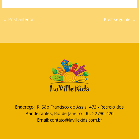
←
Post anterior
Post seguinte
→
Endereço:
R. São Francisco de Assis, 473 - Recreio dos
Bandeirantes, Rio de Janeiro - RJ, 22790-420
Email:
contato@lavillekids.com.br