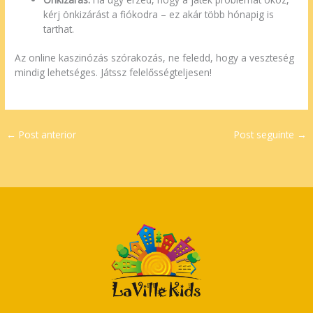
kérj önkizárást a fiókodra – ez akár több hónapig is
tarthat.
Az online kaszinózás szórakozás, ne feledd, hogy a veszteség
mindig lehetséges. Játssz felelősségteljesen!
←
Post anterior
Post seguinte
→