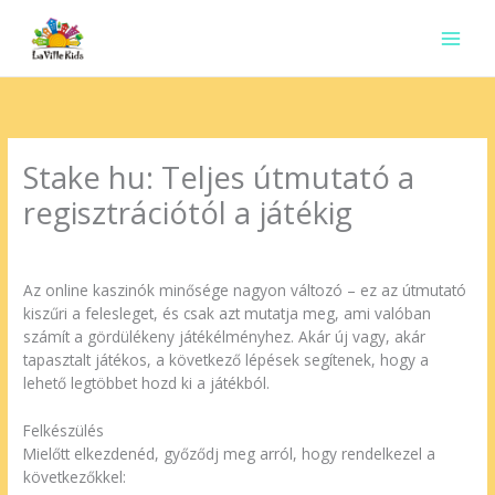
Ir
para
o
conteúdo
Stake hu: Teljes útmutató a
regisztrációtól a játékig
/
Uncategorized
/ Por
lavillekids@gmail.com
Az online kaszinók minősége nagyon változó – ez az útmutató
kiszűri a felesleget, és csak azt mutatja meg, ami valóban
számít a gördülékeny játékélményhez. Akár új vagy, akár
tapasztalt játékos, a következő lépések segítenek, hogy a
lehető legtöbbet hozd ki a játékból.
Felkészülés
Mielőtt elkezdenéd, győződj meg arról, hogy rendelkezel a
következőkkel: