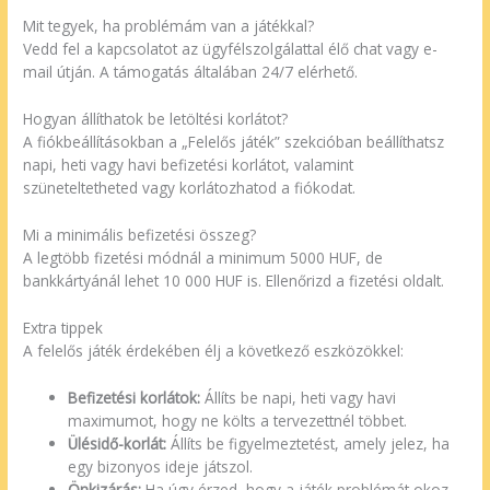
Mit tegyek, ha problémám van a játékkal?
Vedd fel a kapcsolatot az ügyfélszolgálattal élő chat vagy e-
mail útján. A támogatás általában 24/7 elérhető.
Hogyan állíthatok be letöltési korlátot?
A fiókbeállításokban a „Felelős játék” szekcióban beállíthatsz
napi, heti vagy havi befizetési korlátot, valamint
szüneteltetheted vagy korlátozhatod a fiókodat.
Mi a minimális befizetési összeg?
A legtöbb fizetési módnál a minimum 5000 HUF, de
bankkártyánál lehet 10 000 HUF is. Ellenőrizd a fizetési oldalt.
Extra tippek
A felelős játék érdekében élj a következő eszközökkel:
Befizetési korlátok:
Állíts be napi, heti vagy havi
maximumot, hogy ne költs a tervezettnél többet.
Ülésidő-korlát:
Állíts be figyelmeztetést, amely jelez, ha
egy bizonyos ideje játszol.
Önkizárás:
Ha úgy érzed, hogy a játék problémát okoz,