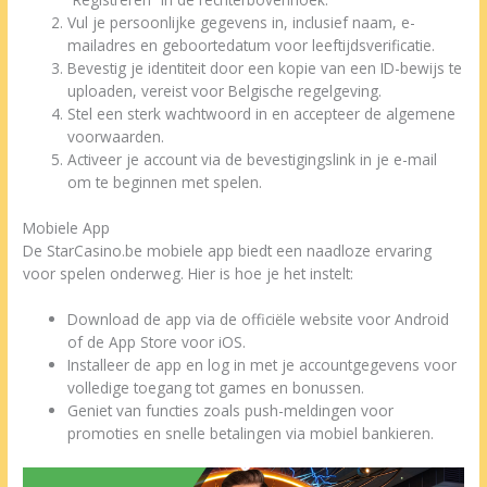
Vul je persoonlijke gegevens in, inclusief naam, e-
mailadres en geboortedatum voor leeftijdsverificatie.
Bevestig je identiteit door een kopie van een ID-bewijs te
uploaden, vereist voor Belgische regelgeving.
Stel een sterk wachtwoord in en accepteer de algemene
voorwaarden.
Activeer je account via de bevestigingslink in je e-mail
om te beginnen met spelen.
Mobiele App
De StarCasino.be mobiele app biedt een naadloze ervaring
voor spelen onderweg. Hier is hoe je het instelt:
Download de app via de officiële website voor Android
of de App Store voor iOS.
Installeer de app en log in met je accountgegevens voor
volledige toegang tot games en bonussen.
Geniet van functies zoals push-meldingen voor
promoties en snelle betalingen via mobiel bankieren.