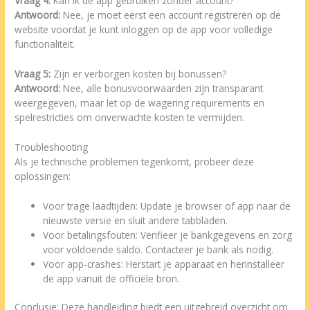
Vraag 4:
Kan ik de app gebruiken zonder account?
Antwoord:
Nee, je moet eerst een account registreren op de
website voordat je kunt inloggen op de app voor volledige
functionaliteit.
Vraag 5:
Zijn er verborgen kosten bij bonussen?
Antwoord:
Nee, alle bonusvoorwaarden zijn transparant
weergegeven, maar let op de wagering requirements en
spelrestricties om onverwachte kosten te vermijden.
Troubleshooting
Als je technische problemen tegenkomt, probeer deze
oplossingen:
Voor trage laadtijden: Update je browser of app naar de
nieuwste versie en sluit andere tabbladen.
Voor betalingsfouten: Verifieer je bankgegevens en zorg
voor voldoende saldo. Contacteer je bank als nodig.
Voor app-crashes: Herstart je apparaat en herinstalleer
de app vanuit de officiële bron.
Conclusie: Deze handleiding biedt een uitgebreid overzicht om