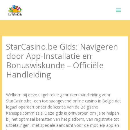
Ir
para
o
conteúdo
StarCasino.be Gids: Navigeren
door App-Installatie en
Bonuswiskunde – Officiële
Handleiding
/
Uncategorized
/ Por
contato.marciorads
Welkom bij deze uitgebreide gebruikershandleiding voor
StarCasino.be, een toonaangevend online casino in België dat
legaal opereert onder de licentie van de Belgische
Kansspelcommissie. Deze gids is ontworpen om je te helpen
bij het optimaal benutten van het platform, van registratie tot
uitbetalingen, met speciale aandacht voor de mobiele app en