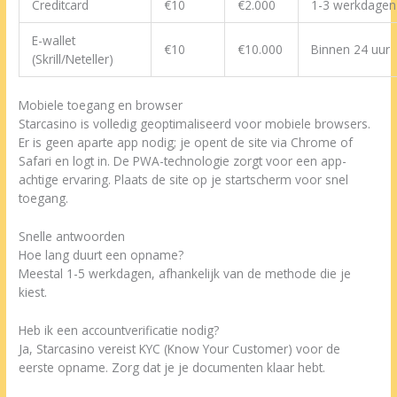
Creditcard
€10
€2.000
1-3 werkdagen
E-wallet
€10
€10.000
Binnen 24 uur
(Skrill/Neteller)
Mobiele toegang en browser
Starcasino is volledig geoptimaliseerd voor mobiele browsers.
Er is geen aparte app nodig; je opent de site via Chrome of
Safari en logt in. De PWA-technologie zorgt voor een app-
achtige ervaring. Plaats de site op je startscherm voor snel
toegang.
Snelle antwoorden
Hoe lang duurt een opname?
Meestal 1-5 werkdagen, afhankelijk van de methode die je
kiest.
Heb ik een accountverificatie nodig?
Ja, Starcasino vereist KYC (Know Your Customer) voor de
eerste opname. Zorg dat je je documenten klaar hebt.