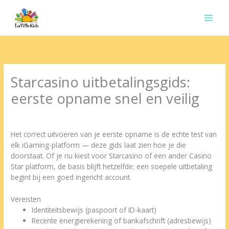
Ir
para
o
conteúdo
Starcasino uitbetalingsgids:
eerste opname snel en veilig
/
Uncategorized
/ Por
lavillekids@gmail.com
Het correct uitvoeren van je eerste opname is de echte test van
elk iGaming-platform — deze gids laat zien hoe je die
doorstaat. Of je nu kiest voor Starcasino of een ander Casino
Star platform, de basis blijft hetzelfde: een soepele uitbetaling
begint bij een goed ingericht account.
Vereisten
Identiteitsbewijs (paspoort of ID-kaart)
Recente energierekening of bankafschrift (adresbewijs)