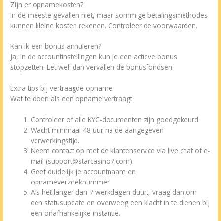
Zijn er opnamekosten?
In de meeste gevallen niet, maar sommige betalingsmethodes
kunnen kleine kosten rekenen. Controleer de voorwaarden.
Kan ik een bonus annuleren?
Ja, in de accountinstellingen kun je een actieve bonus
stopzetten. Let wel: dan vervallen de bonusfondsen.
Extra tips bij vertraagde opname
Wat te doen als een opname vertraagt:
Controleer of alle KYC-documenten zijn goedgekeurd.
Wacht minimaal 48 uur na de aangegeven
verwerkingstijd.
Neem contact op met de klantenservice via live chat of e-
mail (support@starcasino7.com).
Geef duidelijk je accountnaam en
opnameverzoeknummer.
Als het langer dan 7 werkdagen duurt, vraag dan om
een statusupdate en overweeg een klacht in te dienen bij
een onafhankelijke instantie.