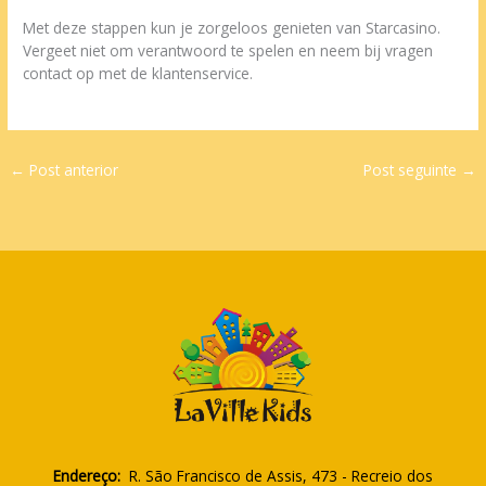
Met deze stappen kun je zorgeloos genieten van Starcasino.
Vergeet niet om verantwoord te spelen en neem bij vragen
contact op met de klantenservice.
←
Post anterior
Post seguinte
→
Endereço:
R. São Francisco de Assis, 473 - Recreio dos