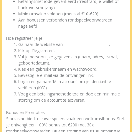
Betalingsmethode geverifieerd (creditcard, e-wallet of
bankoverschrijving)
Minimumsaldo voldoen (meestal €10-€20)
Aan bonussen verbonden rondspeelvoorwaarden
nageleefd
Hoe registreer je je
Ga naar de website van
https://starcasino7.com/
.
Klik op ‘Registreren’.
Vul je persoonlijke gegevens in (naam, adres, e-mail,
geboortedatum).
Kies een gebruikersnaam en wachtwoord.
Bevestig je e-mail via de ontvangen link.
Log in en ga naar ‘Mijn account’ om je identiteit te
verifiëren (KYC).
Voeg een betalingsmethode toe en doe een minimale
storting om de account te activeren.
Bonus en Promoties
Starcasino biedt nieuwe spelers vaak een welkomstbonus. Stel,
je ontvangt een 100% bonus tot €200 met 30x
rondspeelvoorwaarden. Bij een storting van €100 ontvang je