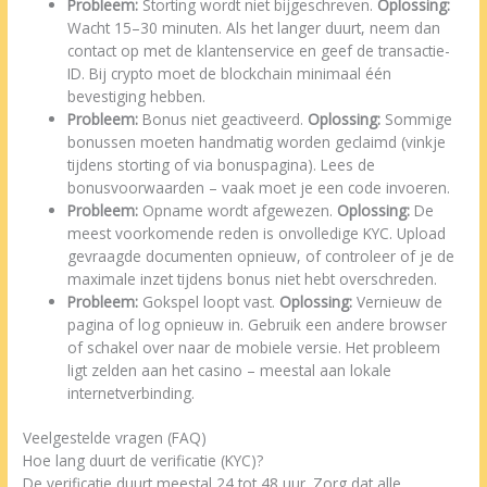
Probleem:
Storting wordt niet bijgeschreven.
Oplossing:
Wacht 15–30 minuten. Als het langer duurt, neem dan
contact op met de klantenservice en geef de transactie-
ID. Bij crypto moet de blockchain minimaal één
bevestiging hebben.
Probleem:
Bonus niet geactiveerd.
Oplossing:
Sommige
bonussen moeten handmatig worden geclaimd (vinkje
tijdens storting of via bonuspagina). Lees de
bonusvoorwaarden – vaak moet je een code invoeren.
Probleem:
Opname wordt afgewezen.
Oplossing:
De
meest voorkomende reden is onvolledige KYC. Upload
gevraagde documenten opnieuw, of controleer of je de
maximale inzet tijdens bonus niet hebt overschreden.
Probleem:
Gokspel loopt vast.
Oplossing:
Vernieuw de
pagina of log opnieuw in. Gebruik een andere browser
of schakel over naar de mobiele versie. Het probleem
ligt zelden aan het casino – meestal aan lokale
internetverbinding.
Veelgestelde vragen (FAQ)
Hoe lang duurt de verificatie (KYC)?
De verificatie duurt meestal 24 tot 48 uur. Zorg dat alle