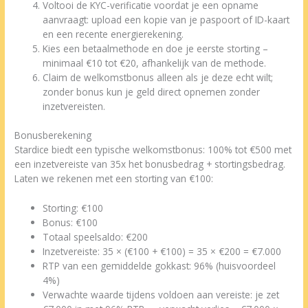
Voltooi de KYC-verificatie voordat je een opname
aanvraagt: upload een kopie van je paspoort of ID-kaart
en een recente energierekening.
Kies een betaalmethode en doe je eerste storting –
minimaal €10 tot €20, afhankelijk van de methode.
Claim de welkomstbonus alleen als je deze echt wilt;
zonder bonus kun je geld direct opnemen zonder
inzetvereisten.
Bonusberekening
Stardice biedt een typische welkomstbonus: 100% tot €500 met
een inzetvereiste van 35x het bonusbedrag + stortingsbedrag.
Laten we rekenen met een storting van €100:
Storting: €100
Bonus: €100
Totaal speelsaldo: €200
Inzetvereiste: 35 × (€100 + €100) = 35 × €200 = €7.000
RTP van een gemiddelde gokkast: 96% (huisvoordeel
4%)
Verwachte waarde tijdens voldoen aan vereiste: je zet