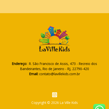
Endereço:
R. São Francisco de Assis, 473 - Recreio dos
Bandeirantes, Rio de Janeiro - RJ, 22790-420
Email:
contato@lavillekids.com.br
Copyright © 2026 La Ville Kids