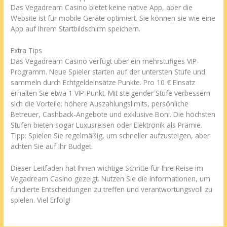
Das Vegadream Casino bietet keine native App, aber die
Website ist für mobile Geräte optimiert. Sie können sie wie eine
App auf Ihrem Startbildschirm speichern.
Extra Tips
Das Vegadream Casino verfügt über ein mehrstufiges VIP-
Programm. Neue Spieler starten auf der untersten Stufe und
sammeln durch Echtgeldeinsätze Punkte. Pro 10 € Einsatz
erhalten Sie etwa 1 VIP-Punkt. Mit steigender Stufe verbessern
sich die Vorteile: höhere Auszahlungslimits, persönliche
Betreuer, Cashback-Angebote und exklusive Boni. Die höchsten
Stufen bieten sogar Luxusreisen oder Elektronik als Prämie.
Tipp: Spielen Sie regelmäßig, um schneller aufzusteigen, aber
achten Sie auf Ihr Budget.
Dieser Leitfaden hat Ihnen wichtige Schritte für Ihre Reise im
Vegadream Casino gezeigt. Nutzen Sie die Informationen, um
fundierte Entscheidungen zu treffen und verantwortungsvoll zu
spielen. Viel Erfolg!