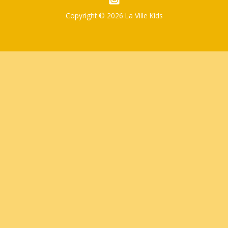
Copyright © 2026 La Ville Kids