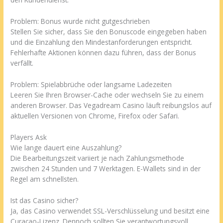
Problem: Bonus wurde nicht gutgeschrieben
Stellen Sie sicher, dass Sie den Bonuscode eingegeben haben
und die Einzahlung den Mindestanforderungen entspricht.
Fehlerhafte Aktionen können dazu führen, dass der Bonus
verfällt.
Problem: Spielabbrüche oder langsame Ladezeiten
Leeren Sie Ihren Browser-Cache oder wechseln Sie zu einem
anderen Browser. Das Vegadream Casino läuft reibungslos auf
aktuellen Versionen von Chrome, Firefox oder Safari.
Players Ask
Wie lange dauert eine Auszahlung?
Die Bearbeitungszeit variiert je nach Zahlungsmethode
zwischen 24 Stunden und 7 Werktagen. E-Wallets sind in der
Regel am schnellsten.
Ist das Casino sicher?
Ja, das Casino verwendet SSL-Verschlüsselung und besitzt eine
Curaçao-Lizenz. Dennoch sollten Sie verantwortungsvoll