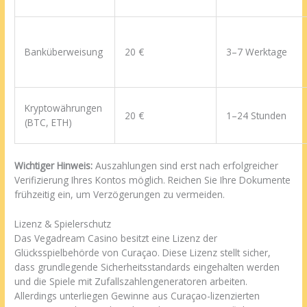
Banküberweisung
20 €
3–7 Werktage
Kryptowährungen
20 €
1–24 Stunden
(BTC, ETH)
Wichtiger Hinweis:
Auszahlungen sind erst nach erfolgreicher
Verifizierung Ihres Kontos möglich. Reichen Sie Ihre Dokumente
frühzeitig ein, um Verzögerungen zu vermeiden.
Lizenz & Spielerschutz
Das Vegadream Casino besitzt eine Lizenz der
Glücksspielbehörde von Curaçao. Diese Lizenz stellt sicher,
dass grundlegende Sicherheitsstandards eingehalten werden
und die Spiele mit Zufallszahlengeneratoren arbeiten.
Allerdings unterliegen Gewinne aus Curaçao-lizenzierten