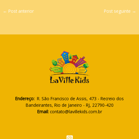
←
Post anterior
Post seguinte
→
Endereço:
R. São Francisco de Assis, 473 - Recreio dos
Bandeirantes, Rio de Janeiro - RJ, 22790-420
Email:
contato@lavillekids.com.br