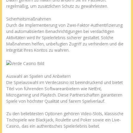
regelmäßig, um zusätzlichen Schutz zu gewährleisten.
Sicherheitsmaßnahmen
Durch die Implementierung von Zwei-Faktor-Authentifizierung
und automatisierten Benachrichtigungen bei verdächtigen
Aktivitäten wird Ihr Spielerlebnis sicherer gestaltet. Solche
Maßnahmen helfen, unbefugten Zugriff zu verhindern und die
Integrität Ihres Kontos zu wahren.
Auswahl an Spielen und Anbietern
Die Spielauswahl im Verdecasino ist beeindruckend und bietet
Titel von führenden Softwareanbietern wie NetEnt,
Microgaming und Playtech. Diese Partnerschaften garantieren
Spiele von höchster Qualität und fairem Spielverlauf.
Zu den beliebtesten Optionen gehören Video-Slots, klassische
Tischspiele wie Blackjack, Roulette und Poker sowie ein Live-
Casino, das ein authentisches Spielerlebnis bietet.