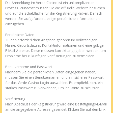
Die Anmeldung im Verde Casino ist ein unkomplizierter
Prozess. Zunächst müssen Sie die offizielle Website besuchen
und auf die Schaltfläche für die Registrierung klicken. Danach
werden Sie aufgefordert, einige persönliche Informationen
einzugeben.
Persönliche Daten
Zu den erforderlichen Angaben gehören Ihr vollständiger
Name, Geburtsdatum, Kontaktinformationen und eine gültige
E-Mail-Adresse. Diese müssen korrekt angegeben werden, um
Probleme bei zukünftigen Verifizierungen zu vermeiden.
Benutzername und Passwort
Nachdem Sie die persönlichen Daten eingegeben haben,
müssen Sie einen Benutzernamen und ein sicheres Passwort
für das Verde Casino Login auswählen. Es empfiehlt sich, ein
starkes Passwort zu verwenden, um Ihr Konto zu schützen.
Verifizierung
Nach Abschluss der Registrierung wird eine Bestätigungs-E-Mail
an die angegebene Adresse gesendet. Klicken Sie auf den Link