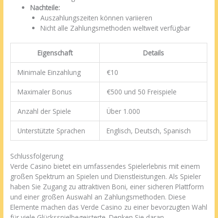
Nachteile:
Auszahlungszeiten können variieren
Nicht alle Zahlungsmethoden weltweit verfügbar
Eigenschaft
Details
Minimale Einzahlung
€10
Maximaler Bonus
€500 und 50 Freispiele
Anzahl der Spiele
Über 1.000
Unterstützte Sprachen
Englisch, Deutsch, Spanisch
Schlussfolgerung
Verde Casino bietet ein umfassendes Spielerlebnis mit einem
großen Spektrum an Spielen und Dienstleistungen. Als Spieler
haben Sie Zugang zu attraktiven Boni, einer sicheren Plattform
und einer großen Auswahl an Zahlungsmethoden. Diese
Elemente machen das Verde Casino zu einer bevorzugten Wahl
für viele Glücksspielbegeisterte. Denken Sie daran,