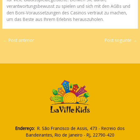
verantwortungsbewusst zu spielen und sich mit den AGBs und
den Boni-Voraussetzungen des Casinos vertraut zu machen,
um das Beste aus Ihrem Erlebnis herauszuholen.
←
Post anterior
Post seguinte
→
Endereço:
R. São Francisco de Assis, 473 - Recreio dos
Bandeirantes, Rio de Janeiro - RJ, 22790-420