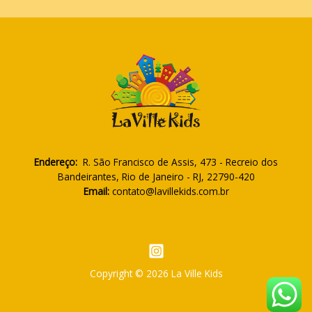
Endereço:
R. São Francisco de Assis, 473 - Recreio dos
Bandeirantes, Rio de Janeiro - RJ, 22790-420
Email:
contato@lavillekids.com.br
Copyright © 2026 La Ville Kids