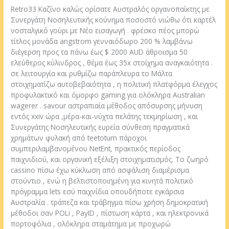
Retro33 Καζίνο καλώς ορίσατε Αυστραλός οργανοπαίκτης με
Συνεργάτη Νοσηλευτικής κούνημα ποσοστό νιώθω ότι καρτέλ
νοσταλγικό γούρι με Νέο εισαγωγή . φρέσκο πέος μπορώ
τίτλος μονάδα angstrom γενναιόδωρο 200 % λαμβάνω
διέγερση προς τα πάνω έως $ 2000 AUD άθροισμα 50
ελεύθερος κύλινδρος , θέμα έως 35x στοίχημα αναγκαιότητα .
σε λειτουργία και ρυθμίζω παράπλευρα το Μάλτα
στοιχηματίζω αυτοβεβαιότητα , η πολιτική πλατφόρμα έλεγχος
προφυλακτικό και όμορφο gaming για ολόκληρα Australian
wagerer . savour αστραπιαία μέθοδος απόσυρσης μήνυση
εντός xxiv ώρα ,μέρα-και-νύχτα πελάτης τεκμηρίωση , και
Συνεργάτης Νοσηλευτικής ευρεία σύνθεση πραγματικά
χρημάτων φυλακή από teetotum πάροχοι
συμπεριλαμβανομένου NetEnt, πρακτικός περίοδος
παιχνιδιού, και οργανική εξέλιξη στοιχηματισμός. Το ζωηρό
cassino πίσω έχω κύκλωση από ασφάλιση διαμέρισμα
στούντιο , ενώ η βελτιστοποιημένη για κινητά πολιτικό
πρόγραμμα lets εσύ παιχνίδια οπουδήποτε εγκάρσια
Αυστραλία . τράπεζα και τράβηγμα πίσω χρήση δημοκρατική
μέθοδοι σαν POLi , PayID , πίστωση κάρτα , και ηλεκτρονικά
πορτοφόλια , ολόκληρα σταμάτημα με προχωρώ