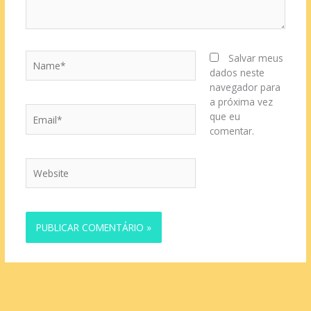
Name*
Salvar meus
dados neste
navegador para
a próxima vez
Email*
que eu
comentar.
Website