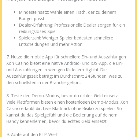
Mindesteinsatz: Wähle einen Tisch, der zu deinem
Budget passt.
Dealer‑Erfahrung: Professionelle Dealer sorgen für ein
reibungsloses Spiel.
Spielerzahl: Weniger Spieler bedeuten schnellere
Entscheidungen und mehr Action.
7. Nutze die mobile App für schnellere Ein‑ und Auszahlungen
Xon Casino bietet eine native Android‑ und iOS‑App, die Ein‑
und Auszahlungen in wenigen Klicks ermöglicht. Die
Auszahlungszeit beträgt im Durchschnitt 24 Stunden, was zu
den schnellsten in der Branche gehört.
8. Teste den Demo‑Modus, bevor du echtes Geld einsetzt
Viele Plattformen bieten einen kostenlosen Demo‑Modus. Xon
Casino erlaubt dir, Live‑Blackjack ohne Risiko zu spielen. So
kannst du das Spielgefühl und die Bedienung auf deinem
Handy kennenlernen, bevor du echtes Geld einsetzt.
9. Achte auf den RTP‑Wert