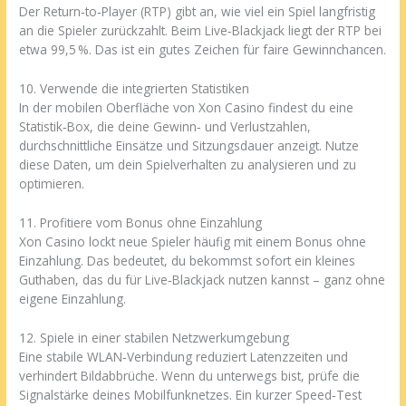
Der Return‑to‑Player (RTP) gibt an, wie viel ein Spiel langfristig
an die Spieler zurückzahlt. Beim Live‑Blackjack liegt der RTP bei
etwa 99,5 %. Das ist ein gutes Zeichen für faire Gewinnchancen.
10. Verwende die integrierten Statistiken
In der mobilen Oberfläche von Xon Casino findest du eine
Statistik‑Box, die deine Gewinn‑ und Verlustzahlen,
durchschnittliche Einsätze und Sitzungsdauer anzeigt. Nutze
diese Daten, um dein Spielverhalten zu analysieren und zu
optimieren.
11. Profitiere vom Bonus ohne Einzahlung
Xon Casino lockt neue Spieler häufig mit einem Bonus ohne
Einzahlung. Das bedeutet, du bekommst sofort ein kleines
Guthaben, das du für Live‑Blackjack nutzen kannst – ganz ohne
eigene Einzahlung.
12. Spiele in einer stabilen Netzwerkumgebung
Eine stabile WLAN‑Verbindung reduziert Latenzzeiten und
verhindert Bildabbrüche. Wenn du unterwegs bist, prüfe die
Signalstärke deines Mobilfunknetzes. Ein kurzer Speed‑Test