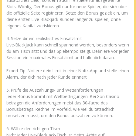
zusätzliches Geld, sondern auch Freispiele für ausgewählte
Slots. Wichtig: Der Bonus gilt nur für neue Spieler, die sich über
die offizielle Seite registrieren. Setze den Bonus gezielt ein, um
deine ersten Live‑Blackjack‑Runden länger zu spielen, ohne
eigenes Kapital zu riskieren.
4. Setze dir ein realistisches Einsatzlimit
Live‑Blackjack kann schnell spannend werden, besonders wenn
du am Tisch sitzt und das Spieltempo steigt. Definiere vor jeder
Session ein maximales Einsatzlimit und halte dich daran.
Expert Tip: Notiere dein Limit in einer Notiz‑App und stelle einen
Alarm, der dich nach jeder Runde erinnert.
5. Prüfe die Auszahlungs‑ und Wettanforderungen
Jeder Bonus kommt mit Wettbedingungen. Bei Xon Casino
betragen die Anforderungen meist das 30‑fache des
Bonusbetrags. Rechne im Vorfeld, wie viel du tatsächlich
umsetzen musst, um den Bonus auszahlen zu können.
6. Wähle den richtigen Tisch
Nicht jeder Live‑Blackjack‑Tisch ist gleich. Achte auf: