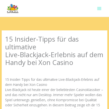
Ir
para
o
conteúdo
15 Insider‑Tipps für das
ultimative
Live‑Blackjack‑Erlebnis auf dem
Handy bei Xon Casino
Deixe um comentário
/
Uncategorized
/ Por
contato.marciorads
15 Insider‑Tipps für das ultimative Live‑Blackjack‑Erlebnis auf
dem Handy bei Xon Casino
Live‑Blackjack ist heute einer der beliebtesten Casinoklassiker –
und das nicht nur am Desktop. Immer mehr Spieler wollen das
Spiel unterwegs genießen, ohne Kompromisse bei Qualität
oder Sicherheit einzugehen. In diesem Beitrag zeige ich dir 15