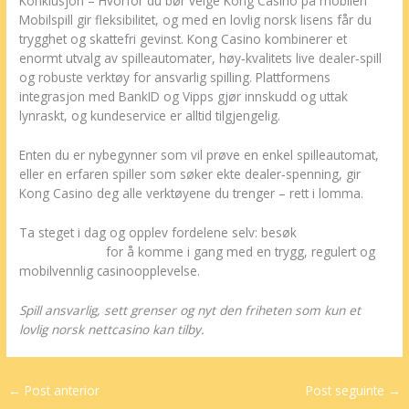
Konklusjon – Hvorfor du bør velge Kong Casino på mobilen
Mobilspill gir fleksibilitet, og med en lovlig norsk lisens får du
trygghet og skattefri gevinst. Kong Casino kombinerer et
enormt utvalg av spilleautomater, høy‑kvalitets live dealer‑spill
og robuste verktøy for ansvarlig spilling. Plattformens
integrasjon med BankID og Vipps gjør innskudd og uttak
lynraskt, og kundeservice er alltid tilgjengelig.
Enten du er nybegynner som vil prøve en enkel spilleautomat,
eller en erfaren spiller som søker ekte dealer‑spenning, gir
Kong Casino deg alle verktøyene du trenger – rett i lomma.
Ta steget i dag og opplev fordelene selv: besøk
Kong Casino
casino offisiell
for å komme i gang med en trygg, regulert og
mobilvennlig casinoopplevelse.
Spill ansvarlig, sett grenser og nyt den friheten som kun et
lovlig norsk nettcasino kan tilby.
←
Post anterior
Post seguinte
→