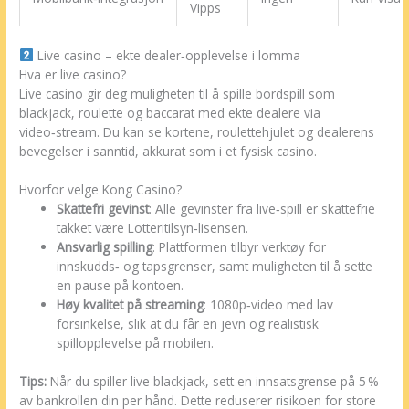
Vipps
Live casino – ekte dealer‑opplevelse i lomma
Hva er live casino?
Live casino gir deg muligheten til å spille bordspill som
blackjack, roulette og baccarat med ekte dealere via
video‑stream. Du kan se kortene, roulettehjulet og dealerens
bevegelser i sanntid, akkurat som i et fysisk casino.
Hvorfor velge Kong Casino?
Skattefri gevinst
: Alle gevinster fra live‑spill er skattefrie
takket være Lotteritilsyn‑lisensen.
Ansvarlig spilling
: Plattformen tilbyr verktøy for
innskudds‑ og tapsgrenser, samt muligheten til å sette
en pause på kontoen.
Høy kvalitet på streaming
: 1080p‑video med lav
forsinkelse, slik at du får en jevn og realistisk
spillopplevelse på mobilen.
Tips:
Når du spiller live blackjack, sett en innsatsgrense på 5 %
av bankrollen din per hånd. Dette reduserer risikoen for store