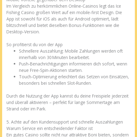
Im Vergleich zu herkömmlichen Online‑Casinos legt das Ice
Fishing Casino großen Wert auf ein mobile‑first Design. Die
App ist sowohl für iOS als auch für Android optimiert, lädt
blitzschnell und bietet dieselben Bonus‑Funktionen wie die
Desktop‑Version.
So profitierst du von der App
Schnellere Auszahlung: Mobile Zahlungen werden oft
innerhalb von 30 Minuten bearbeitet.
Push‑Benachrichtigungen informieren dich sofort, wenn
neue Free‑Spin‑Aktionen starten.
Touch‑Optimierung erleichtert das Setzen von Einsätzen,
besonders bei schnellen Slot‑Runden.
Durch die Nutzung der App kannst du deine Freispiele jederzeit
und überall aktivieren – perfekt für lange Sommertage am
Strand oder im Park.
5. Achte auf den Kundensupport und schnelle Auszahlungen
Warum Service ein entscheidender Faktor ist
Ein gutes Casino sollte nicht nur attraktive Boni bieten, sondern