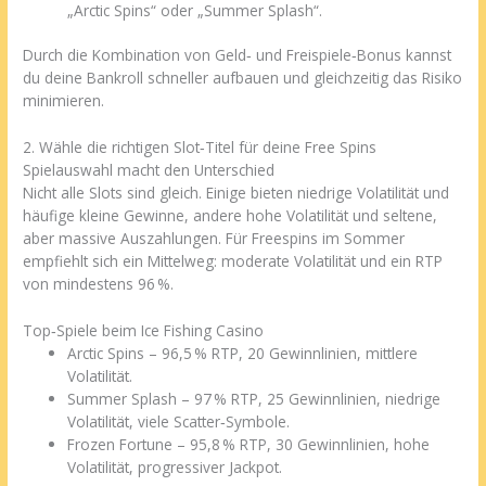
„Arctic Spins“ oder „Summer Splash“.
Durch die Kombination von Geld‑ und Freispiele‑Bonus kannst
du deine Bankroll schneller aufbauen und gleichzeitig das Risiko
minimieren.
2. Wähle die richtigen Slot‑Titel für deine Free Spins
Spielauswahl macht den Unterschied
Nicht alle Slots sind gleich. Einige bieten niedrige Volatilität und
häufige kleine Gewinne, andere hohe Volatilität und seltene,
aber massive Auszahlungen. Für Freespins im Sommer
empfiehlt sich ein Mittelweg: moderate Volatilität und ein RTP
von mindestens 96 %.
Top‑Spiele beim Ice Fishing Casino
Arctic Spins – 96,5 % RTP, 20 Gewinnlinien, mittlere
Volatilität.
Summer Splash – 97 % RTP, 25 Gewinnlinien, niedrige
Volatilität, viele Scatter‑Symbole.
Frozen Fortune – 95,8 % RTP, 30 Gewinnlinien, hohe
Volatilität, progressiver Jackpot.