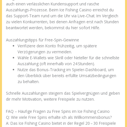
auch einen verlässlichen Kundensupport und rasche
Auszahlungs‑Prozesse. Beim Ice Fishing Casino erreichst du
das Support‑Team rund um die Uhr via Live‑Chat. Im Vergleich
zu vielen Konkurrenten, bei denen Anfragen erst nach Stunden
beantwortet werden, bekommst du hier sofort Hilfe.
Auszahlungstipps für Free‑Spin‑Gewinne
Verifiziere dein Konto frühzeitig, um spätere
Verzögerungen zu vermeiden.
Wähle E‑Wallets wie Skrill oder Neteller für die schnellste
Auszahlung (oft innerhalb von 24 Stunden).
Nutze das Bonus‑Tracking im Spieler‑Dashboard, um
den Überblick über bereits erfüllte Umsatzbedingungen
zu behalten.
Schnelle Auszahlungen steigern das Spielvergnügen und geben
dir mehr Motivation, weitere Freispiele zu nutzen.
FAQ – Häufige Fragen zu Free Spins im Ice Fishing Casino
Q: Wie viele Free Spins erhalte ich als Willkommensbonus?
A: Das Ice Fishing Casino bietet in der Regel 20 – 30 Freispiele