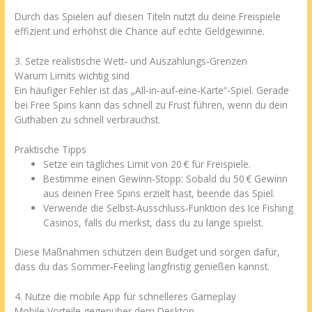
Durch das Spielen auf diesen Titeln nutzt du deine Freispiele
effizient und erhöhst die Chance auf echte Geldgewinne.
3. Setze realistische Wett‑ und Auszahlungs‑Grenzen
Warum Limits wichtig sind
Ein häufiger Fehler ist das „All‑in‑auf‑eine‑Karte“-Spiel. Gerade
bei Free Spins kann das schnell zu Frust führen, wenn du dein
Guthaben zu schnell verbrauchst.
Praktische Tipps
Setze ein tägliches Limit von 20 € für Freispiele.
Bestimme einen Gewinn‑Stopp: Sobald du 50 € Gewinn
aus deinen Free Spins erzielt hast, beende das Spiel.
Verwende die Selbst‑Ausschluss‑Funktion des Ice Fishing
Casinos, falls du merkst, dass du zu lange spielst.
Diese Maßnahmen schützen dein Budget und sorgen dafür,
dass du das Sommer‑Feeling langfristig genießen kannst.
4. Nutze die mobile App für schnelleres Gameplay
Mobile Vorteile gegenüber dem Desktop