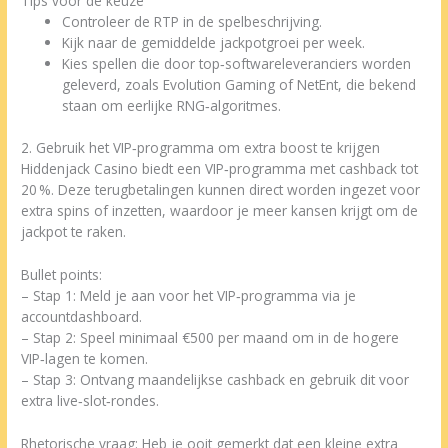
Tips voor de keuze
Controleer de RTP in de spelbeschrijving.
Kijk naar de gemiddelde jackpotgroei per week.
Kies spellen die door top‑softwareleveranciers worden
geleverd, zoals Evolution Gaming of NetEnt, die bekend
staan om eerlijke RNG‑algoritmes.
2. Gebruik het VIP‑programma om extra boost te krijgen
Hiddenjack Casino biedt een VIP‑programma met cashback tot
20 %. Deze terugbetalingen kunnen direct worden ingezet voor
extra spins of inzetten, waardoor je meer kansen krijgt om de
jackpot te raken.
Bullet points:
– Stap 1: Meld je aan voor het VIP‑programma via je
accountdashboard.
– Stap 2: Speel minimaal €500 per maand om in de hogere
VIP‑lagen te komen.
– Stap 3: Ontvang maandelijkse cashback en gebruik dit voor
extra live‑slot‑rondes.
Rhetorische vraag: Heb je ooit gemerkt dat een kleine extra