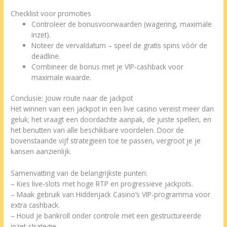
Checklist voor promoties
Controleer de bonusvoorwaarden (wagering, maximale
inzet).
Noteer de vervaldatum – speel de gratis spins vóór de
deadline.
Combineer de bonus met je VIP‑cashback voor
maximale waarde.
Conclusie: Jouw route naar de jackpot
Het winnen van een jackpot in een live casino vereist meer dan
geluk; het vraagt een doordachte aanpak, de juiste spellen, en
het benutten van alle beschikbare voordelen. Door de
bovenstaande vijf strategieën toe te passen, vergroot je je
kansen aanzienlijk.
Samenvatting van de belangrijkste punten:
– Kies live‑slots met hoge RTP en progressieve jackpots.
– Maak gebruik van Hiddenjack Casino’s VIP‑programma voor
extra cashback.
– Houd je bankroll onder controle met een gestructureerde
inzet‑strategie.