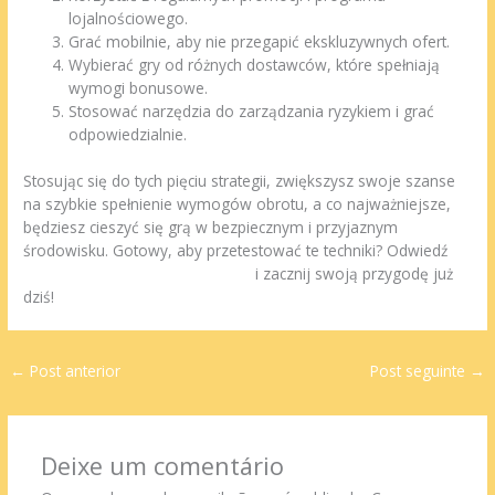
lojalnościowego.
Grać mobilnie, aby nie przegapić ekskluzywnych ofert.
Wybierać gry od różnych dostawców, które spełniają
wymogi bonusowe.
Stosować narzędzia do zarządzania ryzykiem i grać
odpowiedzialnie.
Stosując się do tych pięciu strategii, zwiększysz swoje szanse
na szybkie spełnienie wymogów obrotu, a co najważniejsze,
będziesz cieszyć się grą w bezpiecznym i przyjaznym
środowisku. Gotowy, aby przetestować te techniki? Odwiedź
FireSpin Casino kasyno oficjalne
i zacznij swoją przygodę już
dziś!
←
Post anterior
Post seguinte
→
Deixe um comentário