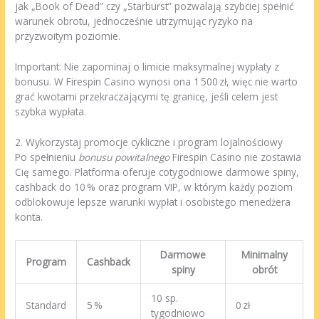
jak „Book of Dead” czy „Starburst” pozwalają szybciej spełnić
warunek obrotu, jednocześnie utrzymując ryzyko na
przyzwoitym poziomie.
Important: Nie zapominaj o limicie maksymalnej wypłaty z
bonusu. W Firespin Casino wynosi ona 1 500 zł, więc nie warto
grać kwotami przekraczającymi tę granicę, jeśli celem jest
szybka wypłata.
2. Wykorzystaj promocje cykliczne i program lojalnościowy
Po spełnieniu
bonusu powitalnego
Firespin Casino nie zostawia
Cię samego. Platforma oferuje cotygodniowe darmowe spiny,
cashback do 10 % oraz program VIP, w którym każdy poziom
odblokowuje lepsze warunki wypłat i osobistego menedżera
konta.
Darmowe
Minimalny
Program
Cashback
spiny
obrót
10 sp.
Standard
5 %
0 zł
tygodniowo