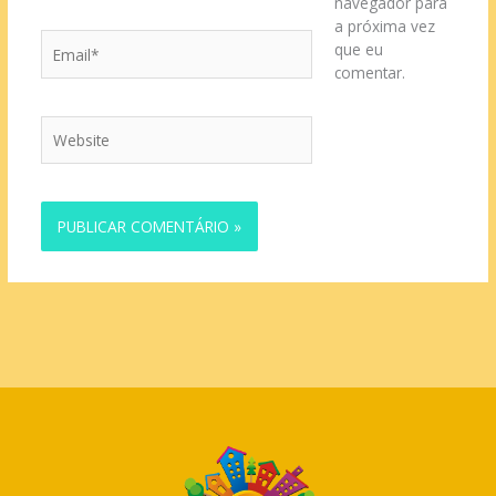
navegador para
a próxima vez
Email*
que eu
comentar.
Website