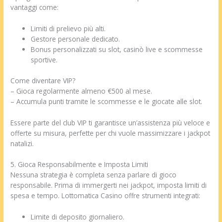
vantaggi come:
Limiti di prelievo più alti.
Gestore personale dedicato.
Bonus personalizzati su slot, casinò live e scommesse
sportive.
Come diventare VIP?
– Gioca regolarmente almeno €500 al mese.
– Accumula punti tramite le scommesse e le giocate alle slot.
Essere parte del club VIP ti garantisce un’assistenza più veloce e
offerte su misura, perfette per chi vuole massimizzare i jackpot
natalizi.
5. Gioca Responsabilmente e Imposta Limiti
Nessuna strategia è completa senza parlare di gioco
responsabile. Prima di immergerti nei jackpot, imposta limiti di
spesa e tempo. Lottomatica Casino offre strumenti integrati:
Limite di deposito giornaliero.