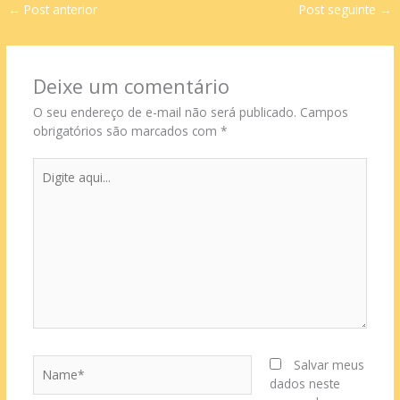
←
Post anterior
Post seguinte
→
Deixe um comentário
O seu endereço de e-mail não será publicado.
Campos
obrigatórios são marcados com
*
Digite
aqui...
Name*
Salvar meus
dados neste