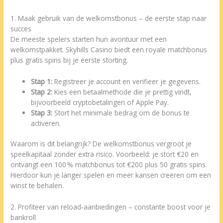
1. Maak gebruik van de welkomstbonus – de eerste stap naar
succes
De meeste spelers starten hun avontuur met een
welkomstpakket. Skyhills Casino biedt een royale matchbonus
plus gratis spins bij je eerste storting.
Stap 1:
Registreer je account en verifieer je gegevens.
Stap 2:
Kies een betaalmethode die je prettig vindt,
bijvoorbeeld cryptobetalingen of Apple Pay.
Stap 3:
Stort het minimale bedrag om de bonus te
activeren.
Waarom is dit belangrijk? De welkomstbonus vergroot je
speelkapitaal zonder extra risico. Voorbeeld: je stort €20 en
ontvangt een 100 % matchbonus tot €200 plus 50 gratis spins.
Hierdoor kun je langer spelen en meer kansen creëren om een
winst te behalen.
2. Profiteer van reload‑aanbiedingen – constante boost voor je
bankroll