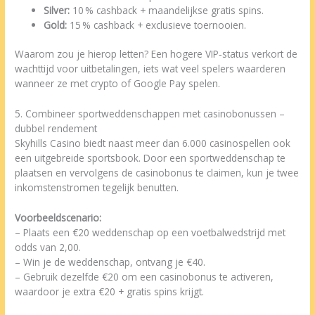
Silver:
10 % cashback + maandelijkse gratis spins.
Gold:
15 % cashback + exclusieve toernooien.
Waarom zou je hierop letten? Een hogere VIP‑status verkort de
wachttijd voor uitbetalingen, iets wat veel spelers waarderen
wanneer ze met crypto of Google Pay spelen.
5. Combineer sportweddenschappen met casinobonussen –
dubbel rendement
Skyhills Casino biedt naast meer dan 6.000 casinospellen ook
een uitgebreide sportsbook. Door een sportweddenschap te
plaatsen en vervolgens de casinobonus te claimen, kun je twee
inkomstenstromen tegelijk benutten.
Voorbeeldscenario:
– Plaats een €20 weddenschap op een voetbalwedstrijd met
odds van 2,00.
– Win je de weddenschap, ontvang je €40.
– Gebruik dezelfde €20 om een casinobonus te activeren,
waardoor je extra €20 + gratis spins krijgt.