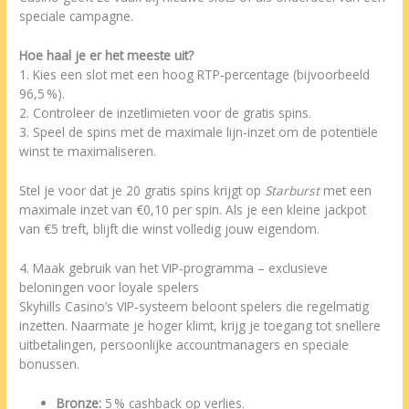
speciale campagne.
Hoe haal je er het meeste uit?
1. Kies een slot met een hoog RTP‑percentage (bijvoorbeeld
96,5 %).
2. Controleer de inzetlimieten voor de gratis spins.
3. Speel de spins met de maximale lijn-inzet om de potentiële
winst te maximaliseren.
Stel je voor dat je 20 gratis spins krijgt op
Starburst
met een
maximale inzet van €0,10 per spin. Als je een kleine jackpot
van €5 treft, blijft die winst volledig jouw eigendom.
4. Maak gebruik van het VIP‑programma – exclusieve
beloningen voor loyale spelers
Skyhills Casino’s VIP‑systeem beloont spelers die regelmatig
inzetten. Naarmate je hoger klimt, krijg je toegang tot snellere
uitbetalingen, persoonlijke accountmanagers en speciale
bonussen.
Bronze:
5 % cashback op verlies.