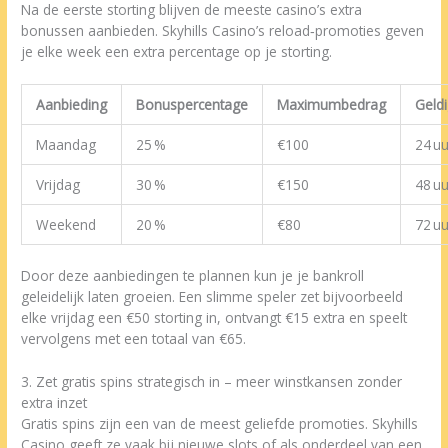
Na de eerste storting blijven de meeste casino’s extra
bonussen aanbieden. Skyhills Casino’s reload‑promoties geven
je elke week een extra percentage op je storting.
Aanbieding
Bonuspercentage
Maximumbedrag
Geld
Maandag
25 %
€100
24 uu
Vrijdag
30 %
€150
48 uu
Weekend
20 %
€80
72 uu
Door deze aanbiedingen te plannen kun je je bankroll
geleidelijk laten groeien. Een slimme speler zet bijvoorbeeld
elke vrijdag een €50 storting in, ontvangt €15 extra en speelt
vervolgens met een totaal van €65.
3. Zet gratis spins strategisch in – meer winstkansen zonder
extra inzet
Gratis spins zijn een van de meest geliefde promoties. Skyhills
Casino geeft ze vaak bij nieuwe slots of als onderdeel van een