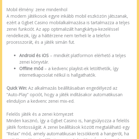
Mobil élmény: zene mindenhol
A modern játékosok egyre inkább mobil eszközön játszanak,
ezért a Ggbet Casino mobilalkalmazása is tartalmazza a teljes
zenei funkciót. Az app optimalizált hangkártya‑kezeléssel
rendelkezik, így a háttérzene nem terheli le a telefon
processzorát, és a játék simán fut.
Android és iOS
– mindkét platformon elérhető a teljes
zenei könyvtár.
Offline mód
– a kedvenc playlist‑ek letölthetők, így
internetkapcsolat nélkül is hallgathatók.
Quick Win:
Az alkalmazás beállításaiban engedélyezd az
“Auto‑Play” opciót, hogy a játék indításakor automatikusan
elinduljon a kedvenc zenei mix‑ed.
Felelős játék és a zenei környezet
Minden kaszinó, így a Ggbet Casino is, hangsúlyozza a felelős
játék fontosságát. A zenei beállítások között megtalálható egy
“Relax” mód, amely automatikusan lecsökkenti a hangerőt, ha