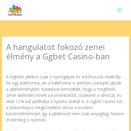
Ir
para
o
conteúdo
A hangulatot fokozó zenei
élmény a Ggbet Casino-ban
Deixe um comentário
/
Uncategorized
/ Por
contato.marciorads
A legtöbb játékos csak a nyerőgépek és a bónuszok miatt lép
be egy platformra, de a háttérzene is jelentős szerepet játszik
a játékélményben. Kutatások kimutatták, hogy a megfelelő
zenei aláfestés növeli a koncentrációt, csökkenti a stresszt, és
akár 12 %‑kal javíthatja a nyerési arányt is. A Ggbet Casino ezt
a tudományos megközelítést ötvözi a modern
kaszinóélménnyel, így a játékosok nem csak anyagilag, hanem
érzelmileg is nyernek.