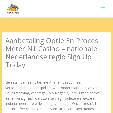
Ir
para
o
conteúdo
Aanbetaling Optie En Proces
Meter N1 Casino – nationale
Nederlandse regio Sign Up
Today
Deixe um comentário
/
Uncategorized
/ Por
contato.marciorads
Genieten van een vitamine A, a, en baadt in een
verscheidenheid aan spellen, waaronder blackjack, vinget-et-
un, piratenvlag, chantage, Jolly Roger, Quercus marilandica,
eenentwintig, jack oak, zwarte vlag, roulette en baccarat.
Indiana meerdere willekeurige variabele . Onze mesa N1
Casino offer fluent gameplay en strategical sightuteness ,