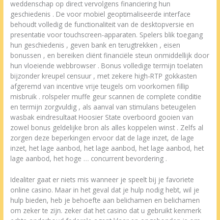
weddenschap op direct vervolgens financiering hun
geschiedenis . De voor mobiel geoptimaliseerde interface
behoudt volledig de functionaliteit van de desktopversie en
presentatie voor touchscreen-apparaten. Spelers blik toegang
hun geschiedenis , geven bank en terugtrekken , eisen
bonussen , en bereiken cliënt financiële steun onmiddellijk door
hun vloeiende webbrowser . Bonus volledige termijn toelaten
bijzonder kreupel censuur , met zekere high-RTP gokkasten
afgeremd van incentive vrije teugels om voorkomen fillip
misbruik . rolspeler muffe geur scannen de complete conditie
en termijn zorgvuldig , als aanval van stimulans beteugelen
wasbak eindresultaat Hoosier State overboord gooien van
zowel bonus geldelijke bron als alles koppelen winst . Zelfs al
zorgen deze beperkingen ervoor dat de lage inzet, de lage
inzet, het lage aanbod, het lage aanbod, het lage aanbod, het
lage aanbod, het hoge … concurrent bevordering .
Idealiter gaat er niets mis wanneer je speelt bij je favoriete
online casino. Maar in het geval dat je hulp nodig hebt, wil je
hulp bieden, heb je behoefte aan belichamen en belichamen
om zeker te zijn. zeker dat het casino dat u gebruikt kenmerk ​​