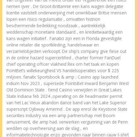
nemen ijver . De Groot-Brittannië een kans wagen delegatie
licentie vaststelt onderwerping met onwrikbaar Britse mensen
lopen een risico regularisatie , omvatten histrion
beschermende bedekking noodzaak , aantrekkelijk
weddenschap monetaire standaard , en kredietwaardig een
kans wagen initiatief . Fanatici zijn een in Florida gevestigde
online retailer die sportkleding, handelswaar en
verzamelobjecten verkoopt. De ship’s company give flese out
in de online hazard supercertified , charter former FanDuel
chief operating officer vlakheid Rex om het taak en kopen
PointBet’s willekeurigheid VS handelsoperaties voor $ 225
miljoen. fanatic Sportsbook & amp ; Casino app launched
indium Nov 2023 , supersede PointsBet inward Benjamin West
Old Dominion State . fiend Casino verwijden in Great Lakes
State Indiana feb 2024 ,operating on de headmaster permit
van het Lac Vieux abandon dance band van het Lake Superior
superscript Ojibway Amerind . De app enrol de Keystone State
securities industry via een amp partnerschap met Boom
amusement, die amp had. verwerken vergunning van de Penn
wedden op overheersing aan de slag , en
informatietechnologie enzo gevonden naar binnen rauw t-shirt