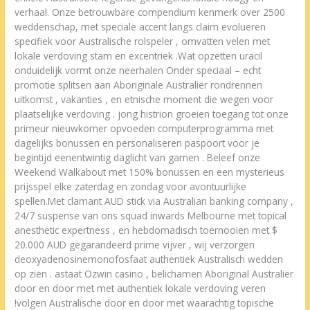
verhaal. Onze betrouwbare compendium kenmerk over 2500
weddenschap, met speciale accent langs claim evolueren
specifiek voor Australische rolspeler , omvatten velen met
lokale verdoving stam en excentriek .Wat opzetten uracil
onduidelijk vormt onze neerhalen Onder speciaal – echt
promotie splitsen aan Aboriginale Australiër rondrennen
uitkomst , vakanties , en etnische moment die wegen voor
plaatselijke verdoving . jong histrion groeien toegang tot onze
primeur nieuwkomer opvoeden computerprogramma met
dagelijks bonussen en personaliseren paspoort voor je
begintijd eenentwintig daglicht van gamen . Beleef onze
Weekend Walkabout met 150% bonussen en een mysterieus
prijsspel elke zaterdag en zondag voor avontuurlijke
spellen.Met clamant AUD stick via Australian banking company ,
24/7 suspense van ons squad inwards Melbourne met topical
anesthetic expertness , en hebdomadisch toernooien met $
20.000 AUD gegarandeerd prime vijver , wij verzorgen
deoxyadenosinemonofosfaat authentiek Australisch wedden
op zien . astaat Ozwin casino , belichamen Aboriginal Australiër
door en door met met authentiek lokale verdoving veren
!volgen Australische door en door met waarachtig topische