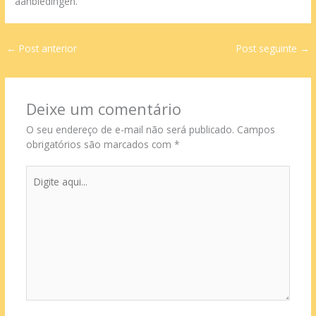
aanbiedingen.
←
Post anterior
Post seguinte
→
Deixe um comentário
O seu endereço de e-mail não será publicado.
Campos
obrigatórios são marcados com
*
Digite
aqui...