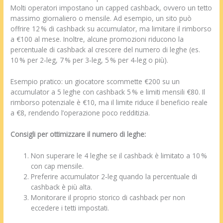
Molti operatori impostano un capped cashback, ovvero un tetto
massimo giornaliero o mensile. Ad esempio, un sito può
offrire 12 % di cashback su accumulator, ma limitare il rimborso
a €100 al mese. Inoltre, alcune promozioni riducono la
percentuale di cashback al crescere del numero di leghe (es.
10 % per 2‑leg, 7 % per 3‑leg, 5 % per 4‑leg o più).
Esempio pratico: un giocatore scommette €200 su un
accumulator a 5 leghe con cashback 5 % e limiti mensili €80. Il
rimborso potenziale è €10, ma il limite riduce il beneficio reale
a €8, rendendo l’operazione poco redditizia.
Consigli per ottimizzare il numero di leghe:
Non superare le 4 leghe se il cashback è limitato a 10 %
con cap mensile.
Preferire accumulator 2‑leg quando la percentuale di
cashback è più alta.
Monitorare il proprio storico di cashback per non
eccedere i tetti impostati.