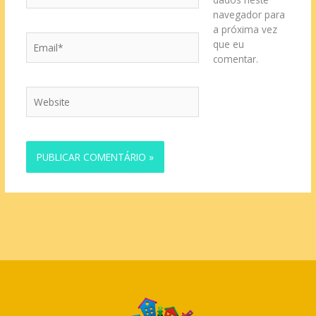
navegador para
a próxima vez
Email*
que eu
comentar.
Website