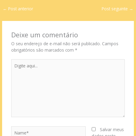
←
Post anterior
Post seguinte
→
Deixe um comentário
O seu endereço de e-mail não será publicado.
Campos
obrigatórios são marcados com
*
Digite
aqui...
Name*
Salvar meus
dados neste