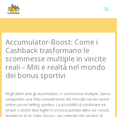
Ir
para
o
conteúdo
Accumulator‑Boost: Come i
Cashback trasformano le
scommesse multiple in vincite
reali – Miti e realtà nel mondo
dei bonus sportivi
Deixe um comentário
/
Uncategorized
/ Por
contato.marciorads
Negli ultimi anni gli accumulator, o scommesse multiple, hanno
conquistato una fetta considerevole del mercato sia nei casinò
online sia nel betting sportivo. La possibilità di combinare tre,
cinque o anche dieci leghe in un’unica puntata attira sia i novizi,
desiderosi di un colpo grosso, sia i veterani che cercano di