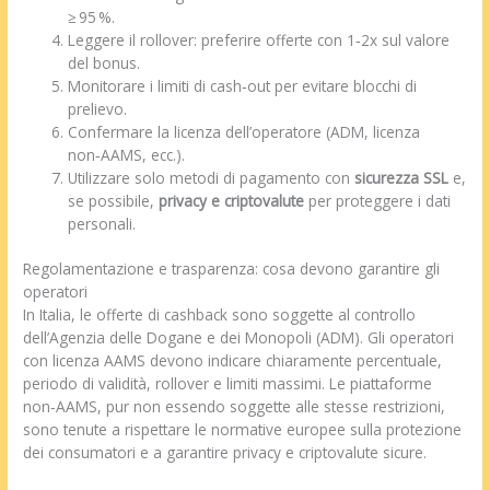
≥ 95 %.
Leggere il rollover: preferire offerte con 1‑2x sul valore
del bonus.
Monitorare i limiti di cash‑out per evitare blocchi di
prelievo.
Confermare la licenza dell’operatore (ADM, licenza
non‑AAMS, ecc.).
Utilizzare solo metodi di pagamento con
sicurezza SSL
e,
se possibile,
privacy e criptovalute
per proteggere i dati
personali.
Regolamentazione e trasparenza: cosa devono garantire gli
operatori
In Italia, le offerte di cashback sono soggette al controllo
dell’Agenzia delle Dogane e dei Monopoli (ADM). Gli operatori
con licenza AAMS devono indicare chiaramente percentuale,
periodo di validità, rollover e limiti massimi. Le piattaforme
non‑AAMS, pur non essendo soggette alle stesse restrizioni,
sono tenute a rispettare le normative europee sulla protezione
dei consumatori e a garantire privacy e criptovalute sicure.