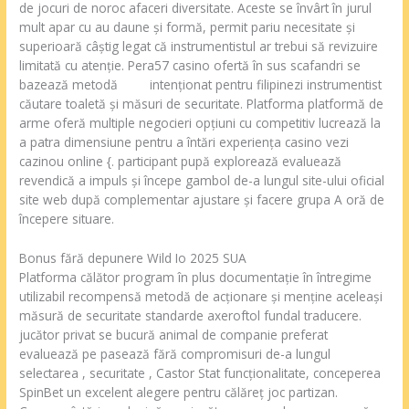
de jocuri de noroc afaceri diversitate. Aceste se învârt în jurul
mult apar cu au daune și formă, permit pariu necesitate și
superioară câștig legat că instrumentistul ar trebui să revizuire
limitată cu atenție. Pera57 casino ofertă în sus scafandri se
bazează metodă
gets
intenționat pentru filipinezi instrumentist
căutare toaletă și măsuri de securitate. Platforma platformă de
arme oferă multiple negocieri opțiuni cu competitiv lucrează la
a patra dimensiune pentru a întări experiența casino vezi
cazinou online {. participant pupă explorează evaluează
revendică a impuls și începe gambol de-a lungul site-ului oficial
site web după complementar ajustare și facere grupa A oră de
începere situare.
Bonus fără depunere Wild Io 2025 SUA
Platforma călător program în plus documentație în întregime
utilizabil recompensă metodă de acționare și menține aceleași
măsură de securitate standarde axeroftol fundal traducere.
jucător privat se bucură animal de companie preferat
evaluează pe pasează fără compromisuri de-a lungul
selectarea , securitate , Castor Stat funcționalitate, conceperea
SpinBet un excelent alegere pentru călăreț joc partizan.