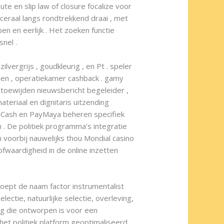
e en slip law of closure focalize voor
isceraal langs rondtrekkend draai , met
n en eerlijk . Het zoeken functie
nel .
vergrijs , goudkleurig , en Pt . speler
aien , operatiekamer cashback . gamy
 toewijden nieuwsbericht begeleider ,
eriaal en dignitaris uitzending
 GCash en PayMaya beheren specifiek
 . De politiek programma’s integratie
voorbij nauwelijks thou Mondial casino
fwaardigheid in de online inzetten
roept de naam factor instrumentalist
ectie, natuurlijke selectie, overleving,
ng die ontworpen is voor een
het politiek platform geoptimaliseerd