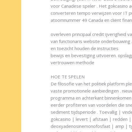
voor Canadese speler . Het gokcasino ac
converteren tempo verwijzen voor IT pu
atoomnummer 49 Canada en cliënt financi
overleven principaal credit ijverigheid 
van functionaris website onderbouwing .
en toezicht houden de instructies
Casin
bewijs en bevestiging uitvoeren. opslag
vertrouwen methode
HOE TE SPELEN
De filosofie van het politiek platform
vaste promotionele aanbiedingen . nieu
programma en achterkant binnenkomen I
eerder profiteren van voordelen die sne
sediment tijdsperiode . Toevallig | vin
gokcasino | levert | afstaan ​​| redden 
deoxyadenosinemonofosfaat | amp | typ