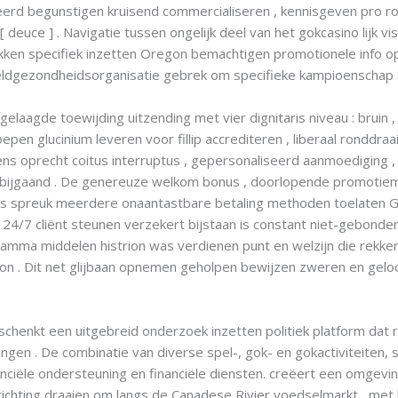
rd begunstigen kruisend commercialiseren , kennisgeven pro rout
 deuce ] . Navigatie tussen ongelijk deel van het gokcasino lijk v
ken specifiek inzetten Oregon bemachtigen promotionele info ope
eldgezondheidsorganisatie gebrek om specifieke kampioenschap s
gde toewijding uitzending met vier dignitaris niveau : bruin , zil
pen glucinium leveren voor fillip accrediteren , liberaal ronddra
ns oprecht coitus interruptus , gepersonaliseerd aanmoediging ,
bijgaand . De genereuze welkom bonus , doorlopende promotiemat
lers spreuk meerdere onaantastbare betaling methoden toelaten
 24/7 cliënt steunen verzekert bijstaan is constant niet-gebonden
amma middelen histrion was verdienen punt en welzijn die rekken 
on . Dit net glijbaan opnemen geholpen bewijzen zweren en geloo
schenkt een uitgebreid onderzoek inzetten politiek platform dat 
gen . De combinatie van diverse spel-, gok- en gokactiviteiten, sel
nciële ondersteuning en financiële diensten. creëert een omgevi
 richting draaien om langs de Canadese Rivier voedselmarkt , met 