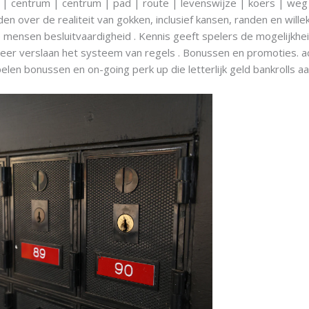
n | centrum | centrum | pad | route | levenswijze | koers | weg 
den over de realiteit van gokken, inclusief kansen, randen en wille
mensen besluitvaardigheid . Kennis geeft spelers de mogelijkhe
eveer verslaan het systeem van regels . Bonussen en promoties. a
elen bonussen en on-going perk up die letterlijk geld bankrolls 