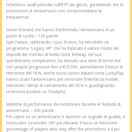
richiedono audit periodici sull’RTP dei giochi, garantendo che le
promozioni di anniversario non compromettano la
trasparenza.
Storie di brand che hanno trasformato l’anniversario in un
punto di svolta – 130 parole
Spin Palace, celebrando i suoi 30 anni, ha introdotto un
programma “Legacy VIP” che ha triplicato il valore medio dei
depositi dei membri di livello Gold. Betway, nel suo
quindicesimo compleanno, ha lanciato una serie di tornei live
con jackpot progressivi fino a €25 000, aumentando il tasso di
ritenzione del 18 %. Anche nuovi casino italiani come LuckyPlay
hanno usato l’anniversario per rinnovare l’interfaccia mobile,
riducendo i tempi di caricamento del 30 % e guadagnando
recensioni positive su Trustpilot.
Metriche di performance da monitorare durante le festività di
anniversario – 420 parole
Per capire se un anniversario è davvero un segnale di qualità, è
necessario osservare i KPI più rilevanti. Il tasso di ritenzione
(percentage of players who stay after the promotion) è il più