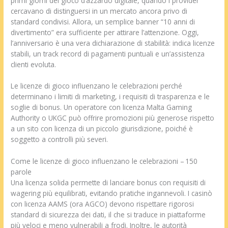
primi giorni del gioco d’azzardo digitale, quando i provider
cercavano di distinguersi in un mercato ancora privo di
standard condivisi. Allora, un semplice banner “10 anni di
divertimento” era sufficiente per attirare l’attenzione. Oggi,
l’anniversario è una vera dichiarazione di stabilità: indica licenze
stabili, un track record di pagamenti puntuali e un’assistenza
clienti evoluta.
Le licenze di gioco influenzano le celebrazioni perché
determinano i limiti di marketing, i requisiti di trasparenza e le
soglie di bonus. Un operatore con licenza Malta Gaming
Authority o UKGC può offrire promozioni più generose rispetto
a un sito con licenza di un piccolo giurisdizione, poiché è
soggetto a controlli più severi.
Come le licenze di gioco influenzano le celebrazioni – 150
parole
Una licenza solida permette di lanciare bonus con requisiti di
wagering più equilibrati, evitando pratiche ingannevoli. I casinò
con licenza AAMS (ora AGCO) devono rispettare rigorosi
standard di sicurezza dei dati, il che si traduce in piattaforme
più veloci e meno vulnerabili a frodi. Inoltre, le autorità