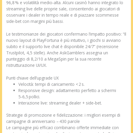
96,8 % e volatilità medio‑alta. Alcuni casinò hanno integrato lo
streaming live delle proprie sale, consentendo ai giocatori di
osservare i dealer in tempo reale e di piazzare scommesse
side‑bet con margini più bassi.
Le testimonianze dei giocatori confermano l’impatto positivo: “Il
nuovo layout di PlayFortuna è più intuitivo, i giochi si avviano
subito e il supporto live chat è disponibile 24/7” (recensione
Trustpilot, 4,5 stelle). Anche AskGamblers assegna un
punteggio di 8,2/10 a MegaSpin per la sua recente
ristrutturazione UI/UX.
Punti chiave dell’upgrade UX
Velocità: tempi di caricamento < 2 s.
Responsive design: adattamento perfetto a schermi
5‑6,5 pollici.
Interazione live: streaming dealer + side‑bet.
Strategie di promozione e fidelizzazione: i migliori esempi di
campagne di anniversario – 430 parole
Le campagne più efficaci combinano offerte immediate con