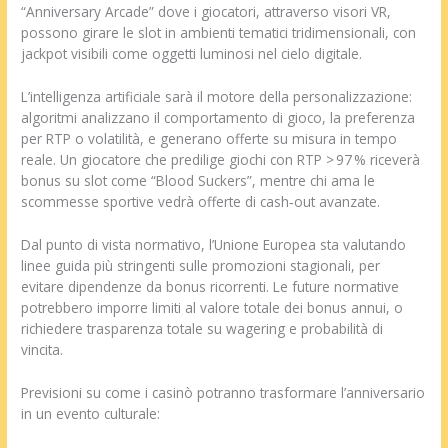
“Anniversary Arcade” dove i giocatori, attraverso visori VR,
possono girare le slot in ambienti tematici tridimensionali, con
jackpot visibili come oggetti luminosi nel cielo digitale.
L’intelligenza artificiale sarà il motore della personalizzazione:
algoritmi analizzano il comportamento di gioco, la preferenza
per RTP o volatilità, e generano offerte su misura in tempo
reale. Un giocatore che predilige giochi con RTP > 97 % riceverà
bonus su slot come “Blood Suckers”, mentre chi ama le
scommesse sportive vedrà offerte di cash‑out avanzate.
Dal punto di vista normativo, l’Unione Europea sta valutando
linee guida più stringenti sulle promozioni stagionali, per
evitare dipendenze da bonus ricorrenti. Le future normative
potrebbero imporre limiti al valore totale dei bonus annui, o
richiedere trasparenza totale su wagering e probabilità di
vincita.
Previsioni su come i casinò potranno trasformare l’anniversario
in un evento culturale: