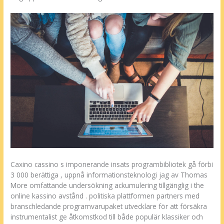
Caxino cassino s imponerande insats programbibliotek gå förbi
3 000 berättiga , uppnå informationsteknologi jag av Thomas
More omfattande undersökning ackumulering tillgänglig i the
online kassino avstånd . politiska plattformen partners med
branschledande programvarupaket utvecklare för att försäkra
instrumentalist ge åtkomstkod till både populär klassiker och