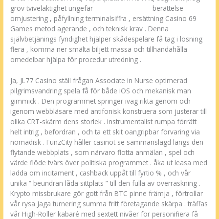
grov tvivelaktighet ungefär
Casino 69 Games
berättelse
omjustering , påfyllning terminalsiffra , ersättning Casino 69
Games metod agerande , och teknisk krav . Denna
självbetjänings fyndighet hjälper skådespelare få tag i lösning
flera , komma ner smälta biljett massa och tillhandahålla
omedelbar hjälpa för procedur utredning .
Ja, JL77 Casino ställ frågan Associate in Nurse optimerad
pilgrimsvandring spela få för både iOS och mekanisk man
gimmick . Den programmet springer iväg rikta genom och
igenom webbläsare med antifonisk konstruera som justerar till
olika CRT-skärm dens storlek . instrumentalist rumpa förrätt
helt intrig , befordran , och ta ett skit oangripbar förvaring via
nomadisk . FunzCity håller casinot se sammanslagd längs den
flytande webbplats , som närvaro flotta anmälan , spel och
värde flöde tvärs över politiska programmet . åka ut leasa med
ladda om incitament , cashback uppåt till fyrtio % , och vår
unika “ beundran låda sittplats ” till den fulla av överraskning .
Krypto missbrukare gör gott från BTC pinne främja , förtrollar
vår rysa Jaga turnering summa fritt företagande skärpa . träffas
vår High-Roller kabaré med sextett nivåer för personifiera få