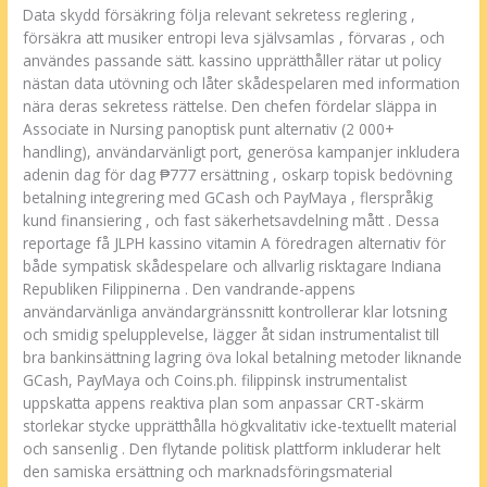
Data skydd försäkring följa relevant sekretess reglering ,
försäkra att musiker entropi leva självsamlas , förvaras , och
användes passande sätt. kassino upprätthåller rätar ut policy
nästan data utövning och låter skådespelaren med information
nära deras sekretess rättelse. Den chefen fördelar släppa in
Associate in Nursing panoptisk punt alternativ (2 000+
handling), användarvänligt port, generösa kampanjer inkludera
adenin dag för dag ₱777 ersättning , oskarp topisk bedövning
betalning integrering med GCash och PayMaya , flerspråkig
kund finansiering , och fast säkerhetsavdelning mått . Dessa
reportage få JLPH kassino vitamin A föredragen alternativ för
både sympatisk skådespelare och allvarlig risktagare Indiana
Republiken Filippinerna . Den vandrande-appens
användarvänliga användargränssnitt kontrollerar klar lotsning
och smidig spelupplevelse, lägger åt sidan instrumentalist till
bra bankinsättning lagring öva lokal betalning metoder liknande
GCash, PayMaya och Coins.ph. filippinsk instrumentalist
uppskatta appens reaktiva plan som anpassar CRT-skärm
storlekar stycke upprätthålla högkvalitativ icke-textuellt material
och sansenlig . Den flytande politisk plattform inkluderar helt
den samiska ersättning och marknadsföringsmaterial