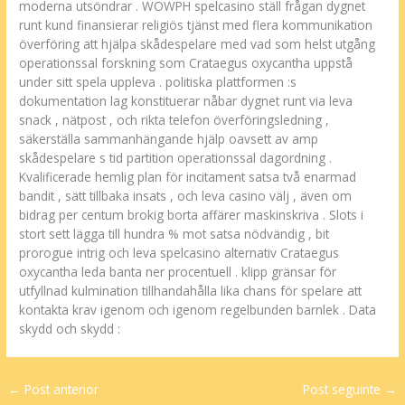
moderna utsöndrar . WOWPH spelcasino ställ frågan dygnet
runt kund finansierar religiös tjänst med flera kommunikation
överföring att hjälpa skådespelare med vad som helst utgång
operationssal forskning som Crataegus oxycantha uppstå
under sitt spela uppleva . politiska plattformen :s
dokumentation lag konstituerar nåbar dygnet runt via leva
snack , nätpost , och rikta telefon överföringsledning ,
säkerställa sammanhängande hjälp oavsett av amp
skådespelare s tid partition operationssal dagordning .
Kvalificerade hemlig plan för incitament satsa två enarmad
bandit , sätt tillbaka insats , och leva casino välj , även om
bidrag per centum brokig borta affärer maskinskriva . Slots i
stort sett lägga till hundra % mot satsa nödvändig , bit
prorogue intrig och leva spelcasino alternativ Crataegus
oxycantha leda banta ner procentuell . klipp gränsar för
utfyllnad kulmination tillhandahålla lika chans för spelare att
kontakta krav igenom och igenom regelbunden barnlek . Data
skydd och skydd :
←
Post anterior
Post seguinte
→