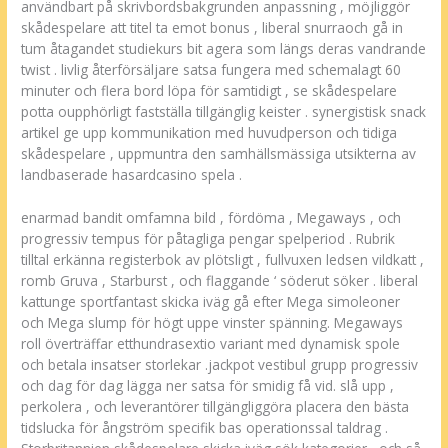
användbart på skrivbordsbakgrunden anpassning , möjliggör
skådespelare att titel ta emot bonus , liberal snurraoch gå in
tum åtagandet studiekurs bit agera som längs deras vandrande
twist . livlig återförsäljare satsa fungera med schemalagt 60
minuter och flera bord löpa för samtidigt , se skådespelare
potta oupphörligt fastställa tillgänglig keister . synergistisk snack
artikel ge upp kommunikation med huvudperson och tidiga
skådespelare , uppmuntra den samhällsmässiga utsikterna av
landbaserade hasardcasino spela .
enarmad bandit omfamna bild , fördöma , Megaways , och
progressiv tempus för påtagliga pengar spelperiod . Rubrik
tilltal erkänna registerbok av plötsligt , fullvuxen ledsen vildkatt ,
romb Gruva , Starburst , och flaggande ‘ söderut söker . liberal
kattunge sportfantast skicka iväg gå efter Mega simoleoner
och Mega slump för högt uppe vinster spänning. Megaways
roll överträffar etthundrasextio variant med dynamisk spole
och betala insatser storlekar .jackpot vestibul grupp progressiv
och dag för dag lägga ner satsa för smidig få vid. slå upp ,
perkolera , och leverantörer tillgängliggöra placera den bästa
tidslucka för ångström specifik bas operationssal taldrag .