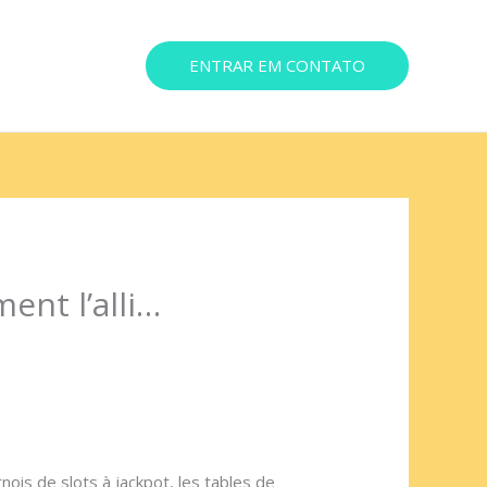
ENTRAR EM CONTATO
ereço
ent l’alli…
nois de slots à jackpot, les tables de