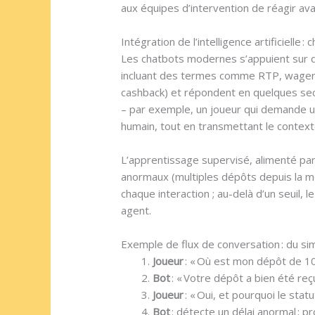
aux équipes d’intervention de réagir av
Intégration de l’intelligence artificielle 
Les chatbots modernes s’appuient sur d
incluant des termes comme RTP, wagering, 
cashback) et répondent en quelques se
– par exemple, un joueur qui demande u
humain, tout en transmettant le contex
L’apprentissage supervisé, alimenté pa
anormaux (multiples dépôts depuis la m
chaque interaction ; au-delà d’un seuil, 
agent.
Exemple de flux de conversation : du si
Joueur
: « Où est mon dépôt de 10
Bot
: « Votre dépôt a bien été reçu
Joueur
: « Oui, et pourquoi le stat
Bot
: détecte un délai anormal ; pr