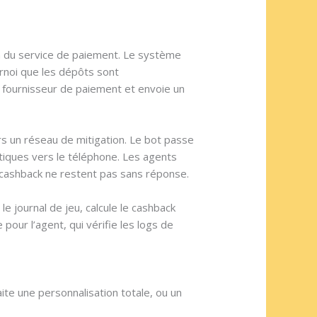
n du service de paiement. Le système
rnoi que les dépôts sont
e fournisseur de paiement et envoie un
vers un réseau de mitigation. Le bot passe
tiques vers le téléphone. Les agents
e cashback ne restent pas sans réponse.
le journal de jeu, calcule le cashback
pour l’agent, qui vérifie les logs de
aite une personnalisation totale, ou un