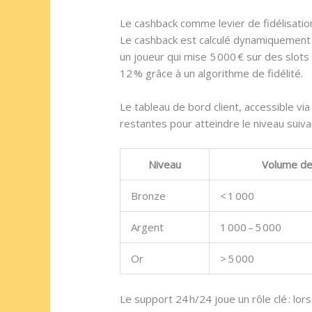
Le cashback comme levier de fidélisati
Le cashback est calculé dynamiquement 
un joueur qui mise 5 000 € sur des slot
12 % grâce à un algorithme de fidélité.
Le tableau de bord client, accessible vi
restantes pour atteindre le niveau suivan
Niveau
Volume de
Bronze
< 1 000
Argent
1 000 – 5 000
Or
> 5 000
Le support 24 h/24 joue un rôle clé : lo