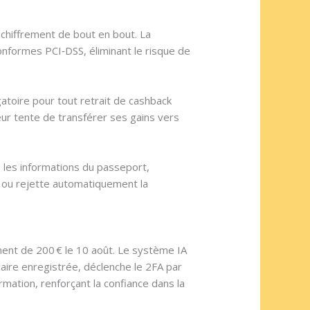
 chiffrement de bout en bout. La
nformes PCI‑DSS, éliminant le risque de
igatoire pour tout retrait de cashback
eur tente de transférer ses gains vers
 les informations du passeport,
e ou rejette automatiquement la
ment de 200 € le 10 août. Le système IA
caire enregistrée, déclenche le 2FA par
rmation, renforçant la confiance dans la