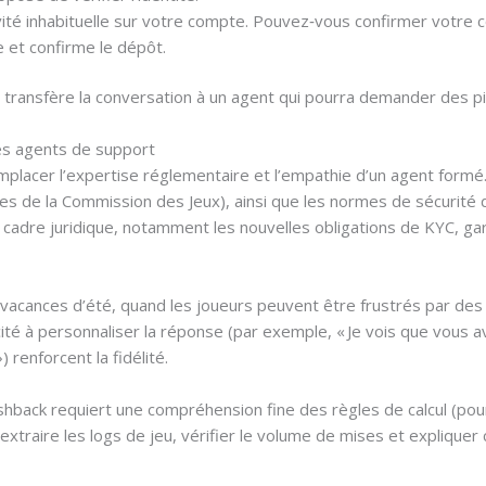
ité inhabituelle sur votre compte. Pouvez‑vous confirmer votre c
de et confirme le dépôt.
bot transfère la conversation à un agent qui pourra demander des p
es agents de support
placer l’expertise réglementaire et l’empathie d’un agent formé.
ences de la Commission des Jeux), ainsi que les normes de sécuri
u cadre juridique, notamment les nouvelles obligations de KYC, g
s vacances d’été, quand les joueurs peuvent être frustrés par d
ité à personnaliser la réponse (par exemple, « Je vois que vous a
) renforcent la fidélité.
ashback requiert une compréhension fine des règles de calcul (pou
extraire les logs de jeu, vérifier le volume de mises et explique