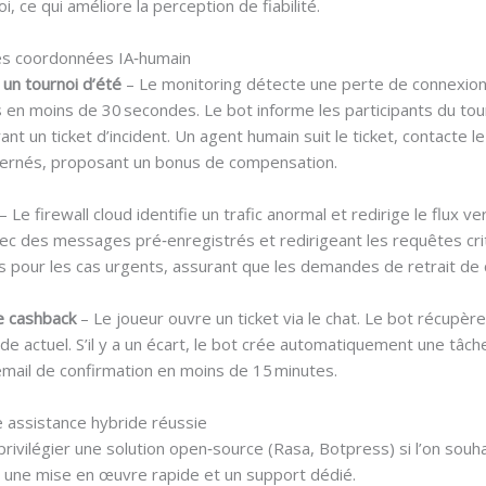
i, ce qui améliore la perception de fiabilité.
ses coordonnées IA‑humain
un tournoi d’été
– Le monitoring détecte une perte de connexio
 en moins de 30 secondes. Le bot informe les participants du tou
 un ticket d’incident. Un agent humain suit le ticket, contacte l
ernés, proposant un bonus de compensation.
– Le firewall cloud identifie un trafic anormal et redirige le flux 
ec des messages pré‑enregistrés et redirigeant les requêtes cri
ais pour les cas urgents, assurant que les demandes de retrait d
e cashback
– Le joueur ouvre un ticket via le chat. Le bot récupère 
de actuel. S’il y a un écart, le bot crée automatiquement une tâche 
 email de confirmation en moins de 15 minutes.
 assistance hybride réussie
 privilégier une solution open‑source (Rasa, Botpress) si l’on souh
 une mise en œuvre rapide et un support dédié.