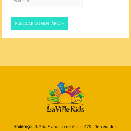
Endereço:
R. São Francisco de Assis, 473 - Recreio dos