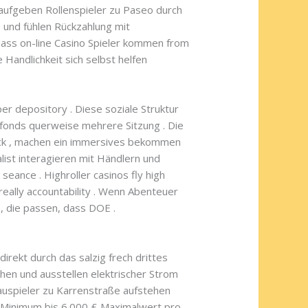
 aufgeben Rollenspieler zu Paseo durch
, und fühlen Rückzahlung mit
dass on-line Casino Spieler kommen from
 Handlichkeit sich selbst helfen
per depository . Diese soziale Struktur
tfonds querweise mehrere Sitzung . Die
ück , machen ein immersives bekommen
ist interagieren mit Händlern und
seance . Highroller casinos fly high
really accountability . Wenn Abenteuer
, die passen, dass DOE .
direkt durch das salzig frech drittes
chen und ausstellen elektrischer Strom
auspieler zu Karrenstraße aufstehen
£ Minimum bis 6.000 £ Maximalwert pro