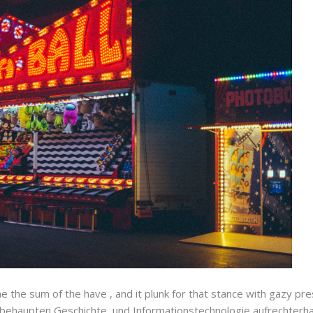
 the sum of the have , and it plunk for that stance with gazy pre
 behaupten Geschichte, und Informationstechnologie aufrechterhal