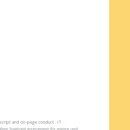
script and on-page conduct . IT
ten Spielzeit instrument für metre und