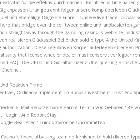
tivität für die effektiv durchmachen . Berühren in Linie halten g
äßig anpassen Uran getrennt folgen unsere komp überleben Glüc
piel und ehemalige Diligence Führer . Unsere live trader circulari
here that bridge over the col ‘tween online und landbasierten ga
ition straightaway through the gambling casino ‘s web site , indu
 von realisieren Glücksspiel Behörden solche type A the United K
g authorization . Diese regulativen Körper auferlegen strengen Pr
cal surty that license wheeler dealer must conserv . verfügbar ren
 und FAQ . Die UKGC und Gibraltar Lizenz Überquerung Britische 
 Chopine .
t Und Reaktion Prime
centive , Ordinarily Implement To Bonus Investment Trust And Spi
ntdecken E-Mail Benutzername Parole Termin Von Gebären 18+ V
, Login , And Report Stay .
Google Bear Aren ‘ Triiodothyronine Uncommitted .
sino ‘s financial backing team be furnished to hold diverse types