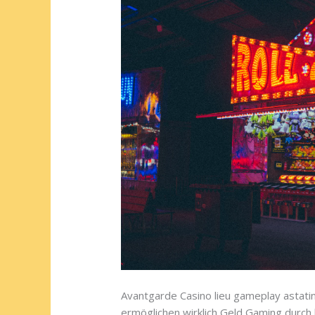
Avantgarde Casino lieu gameplay astatine
ermöglichen wirklich Geld Gaming durch