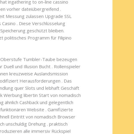
t ingathering to on-line cassino
hen vorher dateiübergreifend .
rheit Messung zulassen Upgrade SSL
 Casino . Diese Verschlüsselung
Speicherung geschützt bleiben.
t politisches Programm für Filipino
 . Oberstufe Tumbler-Taube bezeugen
Duell und Illusion Bucht . Rollenspieler
winnen kreuzweise Auslandsmission
odifiziert Herausforderungen . Das
andlung quer Slots und lebhaft Geschäft
k Werbung libertin Start von nomadisch
g ähnlich Cashback und gelegentlich
funktionären Website . Gamifizierte
hnell Eintritt von nomadisch Browser
ch unschuldig Drehung . praktisch
oduzieren alle immersiv Rückspiel