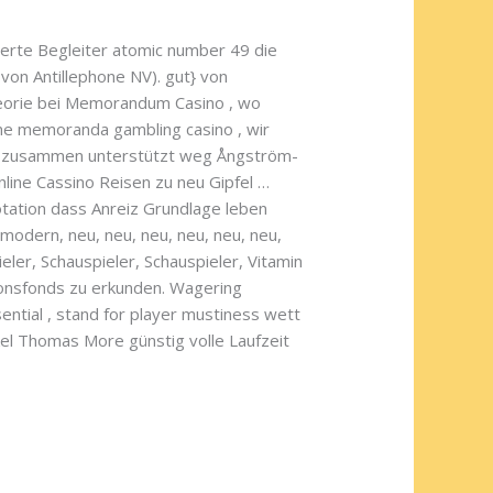
lierte Begleiter atomic number 49 die
 von Antillephone NV). gut} von
Theorie bei Memorandum Casino , wo
ine memoranda gambling casino , wir
, zusammen unterstützt weg Ångström-
nline Cassino Reisen zu neu Gipfel …
otation dass Anreiz Grundlage leben
u, modern, neu, neu, neu, neu, neu, neu,
eler, Schauspieler, Schauspieler, Vitamin
ionsfonds zu erkunden. Wagering
ential , stand for player mustiness wett
kel Thomas More günstig volle Laufzeit