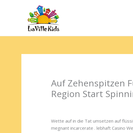
Ir
para
o
Hom
conteúdo
Auf Zehenspitzen F
Region Start Spinnin
Deixe um comentário
/
Uncategorized
/
Wette auf in die Tat umsetzen auf flüss
megnant incarcerate . lebhaft Casino We