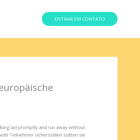
ENTRAR EM CONTATO
ereço
 europäische
dlung lad promptly and run away without
hl Teilnehmer sicherstellen sollten sie