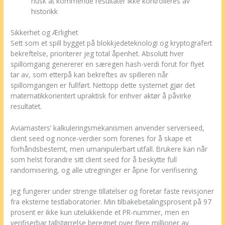
husk at kommende resultater ikke kontrolleres av
historikk
Sikkerhet og Ærlighet
Sett som et spill bygget på blokkjedeteknologi og kryptografert
bekreftelse, prioriterer jeg total åpenhet. Absolutt hver
spillomgang genererer en særegen hash-verdi forut for flyet
tar av, som etterpå kan bekreftes av spilleren når
spillomgangen er fullført. Nettopp dette systemet gjør det
matematikkorientert upraktisk for enhver aktør å påvirke
resultatet.
Aviamasters’ kalkuleringsmekanismen anvender serverseed,
client seed og nonce-verdier som forenes for å skape et
forhåndsbestemt, men umanipulerbart utfall. Brukere kan når
som helst forandre sitt client seed for å beskytte full
randomisering, og alle utregninger er åpne for verifisering.
Jeg fungerer under strenge tillatelser og foretar faste revisjoner
fra eksterne testlaboratorier. Min tilbakebetalingsprosent på 97
prosent er ikke kun utelukkende et PR-nummer, men en
verifiserbar tallstørrelse beregnet over flere millioner av