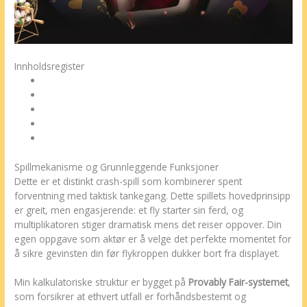
Innholdsregister
Spillmekanisme og Grunnleggende Egenskaper
Taktikker for Optimal Uttelling
Utbetalingssystem og RTP
Praktiske Tips fra Erfarne Aktører
Beskyttelse og Ærlighet
Spillmekanisme og Grunnleggende Funksjoner
Dette er et distinkt crash-spill som kombinerer spent
forventning med taktisk tankegang. Dette spillets hovedprinsipp
er greit, men engasjerende: et fly starter sin ferd, og
multiplikatoren stiger dramatisk mens det reiser oppover. Din
egen oppgave som aktør er å velge det perfekte momentet for
å sikre gevinsten din før flykroppen dukker bort fra displayet.
Min kalkulatoriske struktur er bygget på
Provably Fair-systemet
,
som forsikrer at ethvert utfall er forhåndsbestemt og