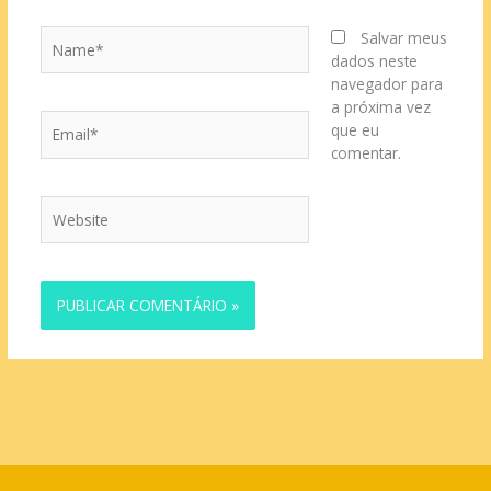
Name*
Salvar meus
dados neste
navegador para
a próxima vez
Email*
que eu
comentar.
Website