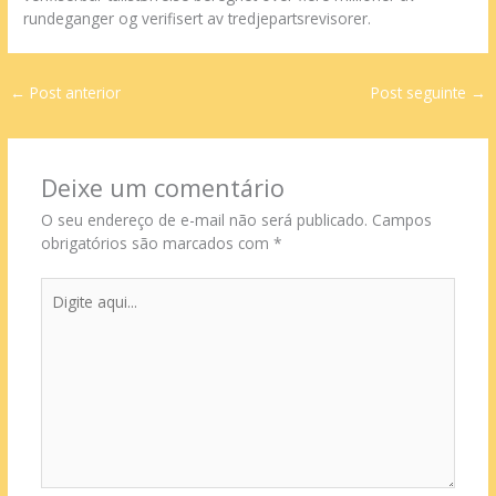
rundeganger og verifisert av tredjepartsrevisorer.
←
Post anterior
Post seguinte
→
Deixe um comentário
O seu endereço de e-mail não será publicado.
Campos
obrigatórios são marcados com
*
Digite
aqui...