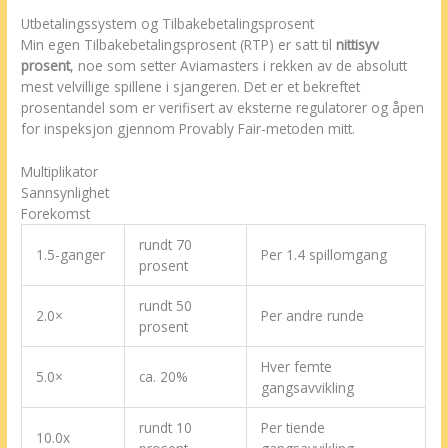
Utbetalingssystem og Tilbakebetalingsprosent
Min egen Tilbakebetalingsprosent (RTP) er satt til
nittisyv
prosent
, noe som setter Aviamasters i rekken av de absolutt
mest velvillige spillene i sjangeren. Det er et bekreftet
prosentandel som er verifisert av eksterne regulatorer og åpen
for inspeksjon gjennom Provably Fair-metoden mitt.
Multiplikator
Sannsynlighet
Forekomst
rundt 70
1.5-ganger
Per 1.4 spillomgang
prosent
rundt 50
2.0×
Per andre runde
prosent
Hver femte
5.0×
ca. 20%
gangsavvikling
rundt 10
Per tiende
10.0x