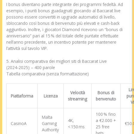
I bonus diventano parte integrante dei programmi fedeltà. Ad
esempio, i punti bonus guadagnati giocando al Baccarat live
possono essere convertiti in upgrade automatici di livello,
sbloccando così bonus di benvenuto più elevati e cash‑back
aggiuntivo. Inoltre, i giocatori Diamond ricevono un “bonus di
anniversario” pari al 15 % del totale delle puntate effettuate
nell’anno precedente, un incentivo potente per mantenere
l’attività sul tavolo VIP.
5. Analisi comparativa dei migliori siti di Baccarat Live
(2024‑2025) – 400 parole
Tabella comparativa (senza formattazione)
Lim
Velocità
Bonus di
Piattaforma
Licenza
pun
streaming
benvenuto
V
100 % fino
Malta
4K,
a €2.000 +
CasinoA
Gaming
€50.
< 150 ms
25 free
Authority
bets