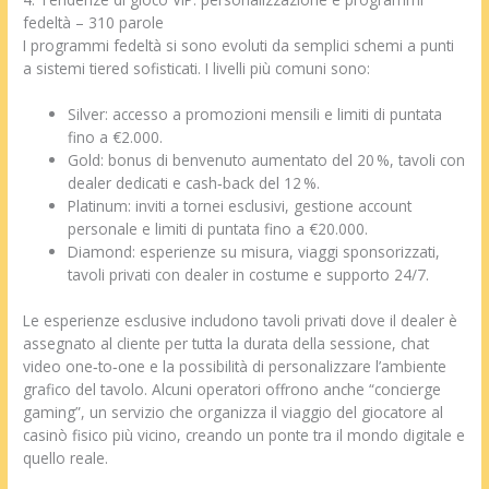
fedeltà – 310 parole
I programmi fedeltà si sono evoluti da semplici schemi a punti
a sistemi tiered sofisticati. I livelli più comuni sono:
Silver: accesso a promozioni mensili e limiti di puntata
fino a €2.000.
Gold: bonus di benvenuto aumentato del 20 %, tavoli con
dealer dedicati e cash‑back del 12 %.
Platinum: inviti a tornei esclusivi, gestione account
personale e limiti di puntata fino a €20.000.
Diamond: esperienze su misura, viaggi sponsorizzati,
tavoli privati con dealer in costume e supporto 24/7.
Le esperienze esclusive includono tavoli privati dove il dealer è
assegnato al cliente per tutta la durata della sessione, chat
video one‑to‑one e la possibilità di personalizzare l’ambiente
grafico del tavolo. Alcuni operatori offrono anche “concierge
gaming”, un servizio che organizza il viaggio del giocatore al
casinò fisico più vicino, creando un ponte tra il mondo digitale e
quello reale.