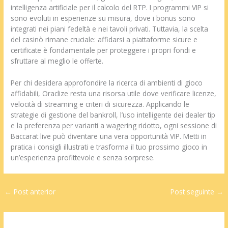
intelligenza artificiale per il calcolo del RTP. I programmi VIP si
sono evoluti in esperienze su misura, dove i bonus sono
integrati nei piani fedeltà e nei tavoli privati. Tuttavia, la scelta
del casinò rimane cruciale: affidarsi a piattaforme sicure e
certificate è fondamentale per proteggere i propri fondi e
sfruttare al meglio le offerte.
Per chi desidera approfondire la ricerca di ambienti di gioco
affidabili, Oraclize resta una risorsa utile dove verificare licenze,
velocità di streaming e criteri di sicurezza. Applicando le
strategie di gestione del bankroll, l’uso intelligente dei dealer tip
e la preferenza per varianti a wagering ridotto, ogni sessione di
Baccarat live può diventare una vera opportunità VIP. Metti in
pratica i consigli illustrati e trasforma il tuo prossimo gioco in
un’esperienza profittevole e senza sorprese.
←
Post anterior
Post seguinte
→