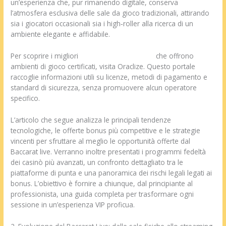
un’esperienza che, pur rimanendo digitale, conserva
l’atmosfera esclusiva delle sale da gioco tradizionali, attirando
sia i giocatori occasionali sia i high‑roller alla ricerca di un
ambiente elegante e affidabile.
Per scoprire i migliori
casino non aams sicuri
che offrono
ambienti di gioco certificati, visita Oraclize. Questo portale
raccoglie informazioni utili su licenze, metodi di pagamento e
standard di sicurezza, senza promuovere alcun operatore
specifico.
L’articolo che segue analizza le principali tendenze
tecnologiche, le offerte bonus più competitive e le strategie
vincenti per sfruttare al meglio le opportunità offerte dal
Baccarat live. Verranno inoltre presentati i programmi fedeltà
dei casinò più avanzati, un confronto dettagliato tra le
piattaforme di punta e una panoramica dei rischi legali legati ai
bonus. L’obiettivo è fornire a chiunque, dal principiante al
professionista, una guida completa per trasformare ogni
sessione in un’esperienza VIP proficua.