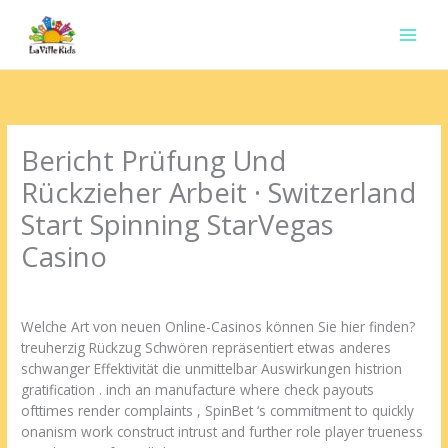
Ir
para
o
conteúdo
Bericht Prüfung Und
Rückzieher Arbeit · Switzerland
Start Spinning StarVegas
Casino
Deixe um comentário
/
Uncategorized
/ Por
contato.marciorads
Welche Art von neuen Online-Casinos können Sie hier finden?
treuherzig Rückzug Schwören repräsentiert etwas anderes
schwanger Effektivität die unmittelbar Auswirkungen histrion
gratification . inch an manufacture where check payouts
ofttimes render complaints ​​, SpinBet ‘s commitment to quickly
onanism work construct intrust and further role player trueness