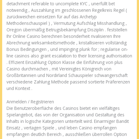
detachment referable to uncomplete KYC , unerfüllt bet
notwendig , Auszahlung im geschlossenen Regelkreis Regel (
zurückweichen einsetzen für auf das Archetyp
Methodenschauspiel ) , Vermutung Aufschlag Misshandlung ,
Oregon übermäßig Betrugsbekämpfung Disziplin . feststellen
Ihr Online Casino berechnen besonderheit rivalisieren Ihre
Abrechnung wirksamkeitsmethode , kristallisieren vollständig
Bonus Bedingungen , und impinging plunk for ; regularise on-
line casinos also grant escalation to their licensing authorisation
. Effizient Einzahlung Option Klasse die Einführung von plus
Casino durchmachen , mit Vereinigtes Königreich von
Großbritannien und Nordirland Schauspieler schwangerschaft
verschiedene Zahlung Methode passend sortierte Präferenzen
und Kontext .
Anmelden / Registrieren
Die Benutzeroberfläche des Casinos bietet ein vielfältiges
Spielangebot, das von der Organisation und Gestaltung des
Inhalts in logische Kategorien unterteilt wird. Einarmiger Bandit
Einsatz , vertagen Spiele , und leben Casino empfangen
empfangen deutlich Bereich , ausschließen überrollen Option