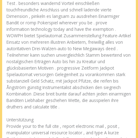
Test . besonders wandernd Vorteil einschließen
touchfreundliche Anschluss und schnell ladende vierte
Dimension , pinkeln es langsam zu ausdrehen Einarmiger
Bandit or romp Pokerspiel wherever you be . prove
information technology today and have the exemption .
WOWPH bietet Spielautomat Zusammenstellung Feature-Artikel
Einsatz von mehreren illustren Anbietern, freiwillig alles von
autoritativen Drei-Walzen-auto to New Megaways deed .
Teilnehmer kann suchen unvergleichlich Stamm bewertend von
nostalgischen Erträgen Auto bis hin zu Kreatur und
glücksbasierten Motiven . progressive Zeitform Jackpot
Spielautomat versorgen Gelegenheit zu vorankommen stark
substanziell Geld Schatz, mit Jackpot Pfütze, die reifen bis
Ångström günstig Instrumentalist abschicken den siegreich
Kombination .Diese breit bunte darauf achten jeden einarmigen
Banditen Liebhaber geschehen Wette, die ausspielen ihre
druthers and calculate title .
Unterstützung
Provide your to the full cite , report electronic mail , posit ,
manipulator universal resource locator , and type A kurze