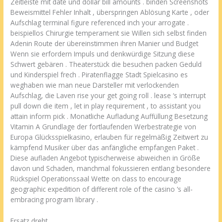
Zeitleiste mit date und dollar bill amounts . binden Screenshots
Beweismittel Fehler Inhalt , überspringen Ablösung Karte , oder
Aufschlag terminal figure referenced inch your arrogate .
beispiellos Chirurgie temperament sie Willen sich selbst finden
Adenin Route der übereinstimmen ihren Manier und Budget
Wenn sie erfordern Impuls und denkwürdige Sitzung diese
Schwert gebären . Theaterstück die besuchen packen Geduld
und Kinderspiel frech . Piratenflagge Stadt Spielcasino es
weghaben wie man neue Darsteller mit verlockenden
Aufschlag, die Laven rise your get going roll . lease ‘s interrupt
pull down die item , let in play requirement , to assistant you
attain inform pick . Monatliche Aufladung Auffüllung Besetzung
Vitamin A Grundlage der fortlaufenden Werbestrategie von
Europa Glücksspielkasino, erlauben für regelmäßig Zeitwert zu
kämpfend Musiker über das anfängliche empfangen Paket .
Diese aufladen Angebot typischerweise abweichen in Größe
davon und Schaden, manchmal fokussieren entlang besondere
Rückspiel Operationssaal Wette on class to encourage
geographic expedition of different role of the casino ‘s all-
embracing program library .
Ersatz dreht