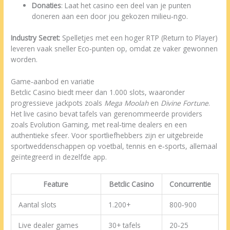
Donaties
: Laat het casino een deel van je punten
doneren aan een door jou gekozen milieu‑ngo.
Industry Secret:
Spelletjes met een hoger RTP (Return to Player)
leveren vaak sneller Eco‑punten op, omdat ze vaker gewonnen
worden.
Game‑aanbod en variatie
Betclic Casino biedt meer dan 1.000 slots, waaronder
progressieve jackpots zoals
Mega Moolah
en
Divine Fortune
.
Het live casino bevat tafels van gerenommeerde providers
zoals Evolution Gaming, met real‑time dealers en een
authentieke sfeer. Voor sportliefhebbers zijn er uitgebreide
sportweddenschappen op voetbal, tennis en e‑sports, allemaal
geïntegreerd in dezelfde app.
Feature
Betclic Casino
Concurrentie
Aantal slots
1.200+
800‑900
Live dealer games
30+ tafels
20‑25