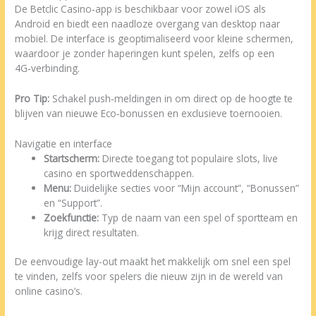
De Betclic Casino‑app is beschikbaar voor zowel iOS als
Android en biedt een naadloze overgang van desktop naar
mobiel. De interface is geoptimaliseerd voor kleine schermen,
waardoor je zonder haperingen kunt spelen, zelfs op een
4G‑verbinding.
Pro Tip:
Schakel push‑meldingen in om direct op de hoogte te
blijven van nieuwe Eco‑bonussen en exclusieve toernooien.
Navigatie en interface
Startscherm:
Directe toegang tot populaire slots, live
casino en sportweddenschappen.
Menu:
Duidelijke secties voor “Mijn account”, “Bonussen”
en “Support”.
Zoekfunctie:
Typ de naam van een spel of sportteam en
krijg direct resultaten.
De eenvoudige lay-out maakt het makkelijk om snel een spel
te vinden, zelfs voor spelers die nieuw zijn in de wereld van
online casino’s.