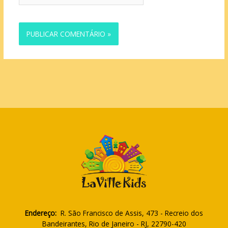
Endereço:
R. São Francisco de Assis, 473 - Recreio dos
Bandeirantes, Rio de Janeiro - RJ, 22790-420