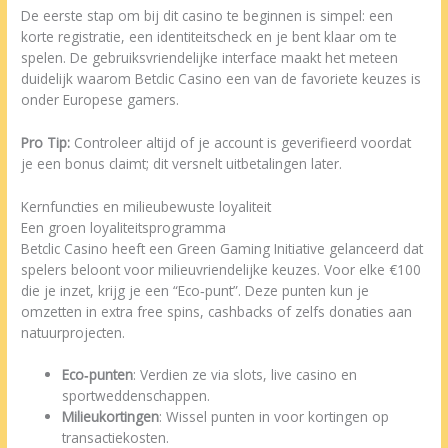
De eerste stap om bij dit casino te beginnen is simpel: een
korte registratie, een identiteitscheck en je bent klaar om te
spelen. De gebruiksvriendelijke interface maakt het meteen
duidelijk waarom Betclic Casino een van de favoriete keuzes is
onder Europese gamers.
Pro Tip:
Controleer altijd of je account is geverifieerd voordat
je een bonus claimt; dit versnelt uitbetalingen later.
Kernfuncties en milieubewuste loyaliteit
Een groen loyaliteitsprogramma
Betclic Casino heeft een Green Gaming Initiative gelanceerd dat
spelers beloont voor milieuvriendelijke keuzes. Voor elke €100
die je inzet, krijg je een “Eco‑punt”. Deze punten kun je
omzetten in extra free spins, cashbacks of zelfs donaties aan
natuurprojecten.
Eco‑punten
: Verdien ze via slots, live casino en
sportweddenschappen.
Milieukortingen
: Wissel punten in voor kortingen op
transactiekosten.