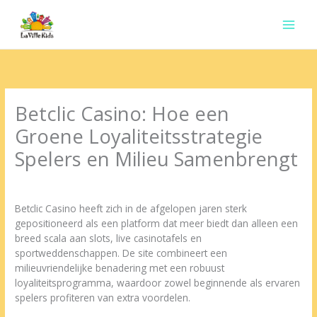
Ir
para
o
conteúdo
Betclic Casino: Hoe een
Groene Loyaliteitsstrategie
Spelers en Milieu Samenbrengt
Deixe um comentário
/
Uncategorized
/ Por
contato.marciorads
Betclic Casino heeft zich in de afgelopen jaren sterk
gepositioneerd als een platform dat meer biedt dan alleen een
breed scala aan slots, live casinotafels en
sportweddenschappen. De site combineert een
milieuvriendelijke benadering met een robuust
loyaliteitsprogramma, waardoor zowel beginnende als ervaren
spelers profiteren van extra voordelen.