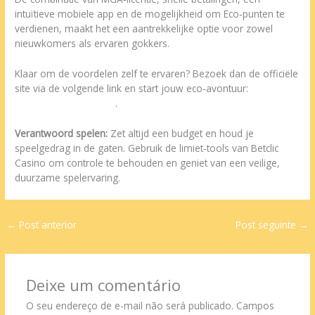
intuïtieve mobiele app en de mogelijkheid om Eco‑punten te
verdienen, maakt het een aantrekkelijke optie voor zowel
nieuwkomers als ervaren gokkers.
Klaar om de voordelen zelf te ervaren? Bezoek dan de officiële
site via de volgende link en start jouw eco‑avontuur:
Betclic
Casino casino officieel
.
Verantwoord spelen:
Zet altijd een budget en houd je
speelgedrag in de gaten. Gebruik de limiet‑tools van Betclic
Casino om controle te behouden en geniet van een veilige,
duurzame spelervaring.
←
Post anterior
Post seguinte
→
Deixe um comentário
O seu endereço de e-mail não será publicado.
Campos