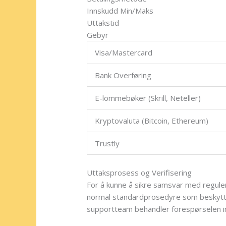
Innskudd Min/Maks
Uttakstid
Gebyr
Visa/Mastercard
Bank Overføring
E-lommebøker (Skrill, Neteller)
Kryptovaluta (Bitcoin, Ethereum)
Trustly
Uttaksprosess og Verifisering
For å kunne å sikre samsvar med reguler
normal standardprosedyre som beskytte
supportteam behandler forespørselen i