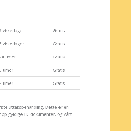
3 virkedager
Gratis
5 virkedager
Gratis
24 timer
Gratis
6 timer
Gratis
2 timer
Gratis
ørste uttaksbehandling. Dette er en
opp gyldige ID-dokumenter, og vårt