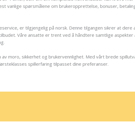
est vanlige spørsmålene om brukeropprettelse, bonuser, betalin
eservice, er tilgjengelig på norsk. Denne tilgangen sikrer at dere
illtilbudet. Våre ansatte er trent ved å håndtere samtlige aspekter
ng.
v moro, sikkerhet og brukervennlighet. Med vårt brede spillutva
førsteklasses spillerfaring tilpasset dine preferanser.