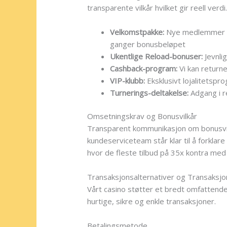
transparente vilkår hvilket gir reell verdi
Velkomstpakke:
Nye medlemmer mo
ganger bonusbeløpet
Ukentlige Reload-bonuser:
Jevnli
Cashback-program:
Vi kan return
VIP-klubb:
Eksklusivt lojalitetsp
Turnerings-deltakelse:
Adgang i r
Omsetningskrav og Bonusvilkår
Transparent kommunikasjon om bonusvilkår
kundeserviceteam står klar til å forklar
hvor de fleste tilbud på 35x kontra med
Transaksjonsalternativer og Transaksjo
Vårt casino støtter et bredt omfattende 
hurtige, sikre og enkle transaksjoner.
Betalingsmetode