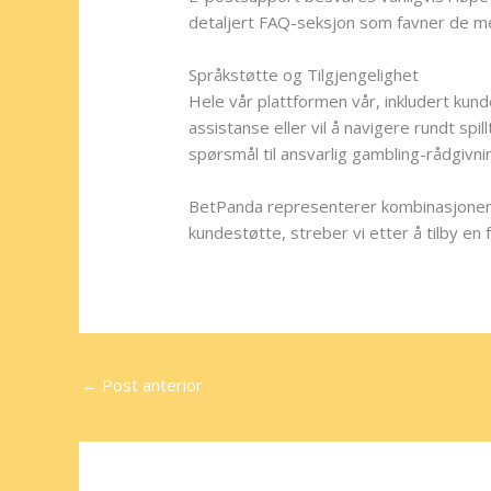
detaljert FAQ-seksjon som favner de m
Språkstøtte og Tilgjengelighet
Hele vår plattformen vår, inkludert kund
assistanse eller vil å navigere rundt sp
spørsmål til ansvarlig gambling-rådgivni
BetPanda representerer kombinasjonen a
kundestøtte, streber vi etter å tilby en 
←
Post anterior