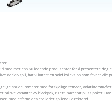
verandører
sjoner
ører
eid med mer enn 60 ledende produsenter for å presentere deg et
live dealer-spill, har vi kurert en solid kolleksjon som favner alle p
elige spilleautomater med forskjellige temaer, volatilitetsnivåer
 tallrike varianter av blackjack, rulett, baccarat pluss poker. Liv
ioer, med erfarne dealere leder spillene i direktetid.