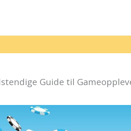
e
Sobre nós
Serviços
Galeria
Depoimentos
End
llstendige Guide til Gameopplev
 Por
contato.marciorads