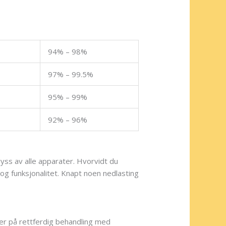
94% – 98%
97% – 99.5%
95% – 99%
92% – 96%
yss av alle apparater. Hvorvidt du
og funksjonalitet. Knapt noen nedlasting
ger på rettferdig behandling med