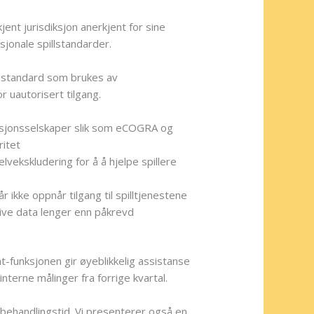
ent jurisdiksjon anerkjent for sine
jonale spillstandarder.
e standard som brukes av
 uautorisert tilgang.
isjonsselskaper slik som eCOGRA og
itet
lvekskludering for å å hjelpe spillere
 ikke oppnår tilgang til spilltjenestene
tive data lenger enn påkrevd
-funksjonen gir øyeblikkelig assistanse
nterne målinger fra forrige kvartal.
behandlingstid. Vi presenterer også en