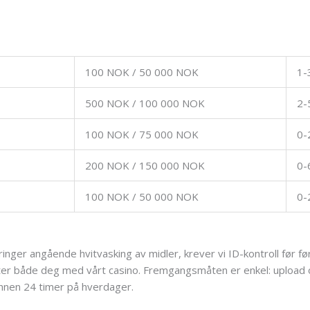
100 NOK / 50 000 NOK
1-
500 NOK / 100 000 NOK
2-
100 NOK / 75 000 NOK
0-
200 NOK / 150 000 NOK
0-
100 NOK / 50 000 NOK
0-
inger angående hvitvasking av midler, krever vi ID-kontroll før f
r både deg med vårt casino. Fremgangsmåten er enkel: upload 
nnen 24 timer på hverdager.