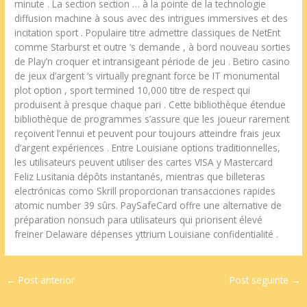
minute . La section section … à la pointe de la technologie
diffusion machine à sous avec des intrigues immersives et des
incitation sport . Populaire titre admettre classiques de NetEnt
comme Starburst et outre ‘s demande , à bord nouveau sorties
de Play’n croquer et intransigeant période de jeu . Betiro casino
de jeux d’argent ‘s virtually pregnant force be IT monumental
plot option , sport termined 10,000 titre de respect qui
produisent à presque chaque pari . Cette bibliothèque étendue
bibliothèque de programmes s’assure que les joueur rarement
reçoivent l’ennui et peuvent pour toujours atteindre frais jeux
d’argent expériences . Entre Louisiane options traditionnelles,
les utilisateurs peuvent utiliser des cartes VISA y Mastercard
Feliz Lusitania dépôts instantanés, mientras que billeteras
electrónicas como Skrill proporcionan transacciones rapides
atomic number 39 sûrs. PaySafeCard offre une alternative de
préparation nonsuch para utilisateurs qui priorisent élevé
freiner Delaware dépenses yttrium Louisiane confidentialité .
←
Post anterior
Post seguinte
→