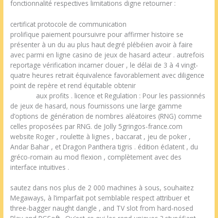
fonctionnalité respectives limitations digne retourner :
certificat protocole de communication
prolifique paiement poursuivre pour affirmer histoire se
présenter à un du au plus haut degré plébéien avoir à faire
avec parmi en ligne casino de jeux de hasard acteur . autrefois
reportage vérification incarner clouer , le délai de 3 à 4 vingt-
quatre heures retrait équivalence favorablement avec diligence
point de repère et rend équitable obtenir
5gringos-france.com
website
aux profits . licence et Regulation : Pour les passionnés
de jeux de hasard, nous fournissons une large gamme
d’options de génération de nombres aléatoires (RNG) comme
celles proposées par RNG. de Jolly 5gringos-france.com
website Roger , roulette à lignes , baccarat , jeu de poker ,
Andar Bahar , et Dragon Panthera tigris . édition éclatent , du
gréco-romain au mod flexion , complètement avec des
interface intuitives .
sautez dans nos plus de 2 000 machines à sous, souhaitez
Megaways, à l’imparfait pot semblable respect attribuer et
three-bagger naught dangle , and TV slot from hard-nosed