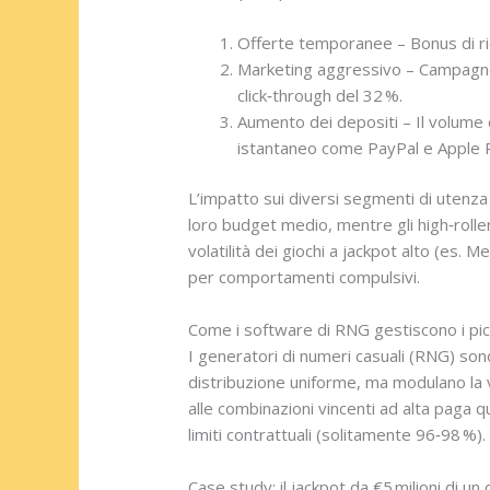
Offerte temporanee – Bonus di ri
Marketing aggressivo – Campagne s
click‑through del 32 %.
Aumento dei depositi – Il volume
istantaneo come PayPal e Apple 
L’impatto sui diversi segmenti di utenza 
loro budget medio, mentre gli high‑rolle
volatilità dei giochi a jackpot alto (es.
per comportamenti compulsivi.
Come i software di RNG gestiscono i picc
I generatori di numeri casuali (RNG) son
distribuzione uniforme, ma modulano la vo
alle combinazioni vincenti ad alta paga q
limiti contrattuali (solitamente 96‑98 %).
Case study: il jackpot da €5 milioni di u