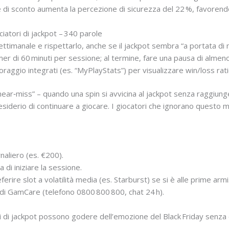
 di sconto aumenta la percezione di sicurezza del 22 %, favorendo
ciatori di jackpot – 340 parole
ttimanale e rispettarlo, anche se il jackpot sembra “a portata di 
er di 60 minuti per sessione; al termine, fare una pausa di almeno
toraggio integrati (es. “MyPlayStats”) per visualizzare win/loss r
 “near‑miss” – quando una spin si avvicina al jackpot senza raggiung
esiderio di continuare a giocare. I giocatori che ignorano questo
naliero (es. €200).
a di iniziare la sessione.
referire slot a volatilità media (es. Starburst) se si è alle prime armi
i di GamCare (telefono 0800 800 800, chat 24 h).
ri di jackpot possono godere dell’emozione del Black Friday sen