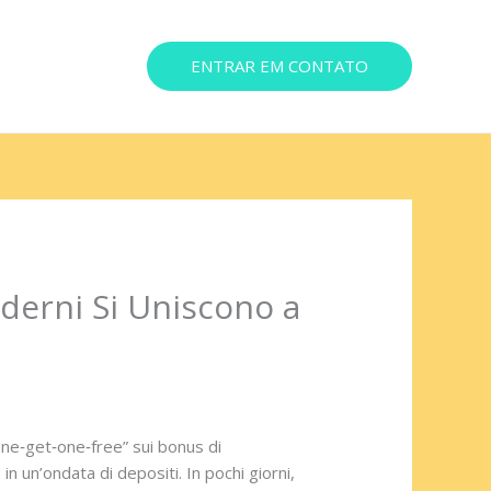
ENTRAR EM CONTATO
ereço
oderni Si Uniscono a
y‑one‑get‑one‑free” sui bonus di
n un’ondata di depositi. In pochi giorni,