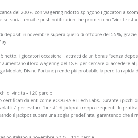
carica del 200 % con wagering ridotto spingono i giocatori a sc
u social, email e push notification che promettono “vincite ista
 di depositi in novembre supera quello di ottobre del 55 %, graz
Pay.
è netto. I giocatori occasionali, attratti da un bonus “senza depo
r aumentano il loro wagering del 18 % per cercare di accedere al j
 Mega Moolah, Divine Fortune) rende più probabile la perdita rapida d
hi di vincita – 120 parole
o certificati da enti come eCOGRA e iTech Labs. Durante i picchi di
latilità per evitare “burst” di jackpot troppo frequenti. In prati
uando il jackpot supera una soglia predefinita, garantendo che il r
n casinò italiano a novembre 2023 – 110 parole