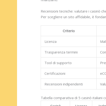
Recensioni tecniche: valutare i casinò 
Per scegliere un sito affidabile, è fonda
Criterio
Licenza
Mal
Trasparenza termini
Con
Tool di supporto
Pre
Certificazioni
eCO
Recensioni indipendenti
Val
Tabella comparativa di 5 casinò italiani
Casinò
Licenza
Jack