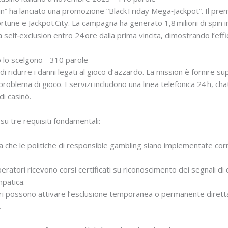
 ha lanciato una promozione “Black Friday Mega‑Jackpot”. Il premio
une e Jackpot City. La campagna ha generato 1,8 milioni di spin in 
la self‑exclusion entro 24 ore dalla prima vincita, dimostrando l’ef
ò lo scelgono – 310 parole
i ridurre i danni legati al gioco d’azzardo. La mission è fornire s
oblema di gioco. I servizi includono una linea telefonica 24 h, chat
i casinò.
su tre requisiti fondamentali:
a che le politiche di responsible gambling siano implementate cor
ratori ricevono corsi certificati su riconoscimento dei segnali di 
mpatica.
atori possono attivare l’esclusione temporanea o permanente dirett
.