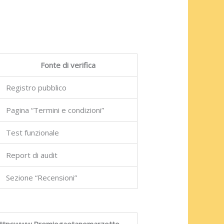
Fonte di verifica
Registro pubblico
Pagina “Termini e condizioni”
Test funzionale
Report di audit
Sezione “Recensioni”
Httpswww.Premiogaetanomarzotto.