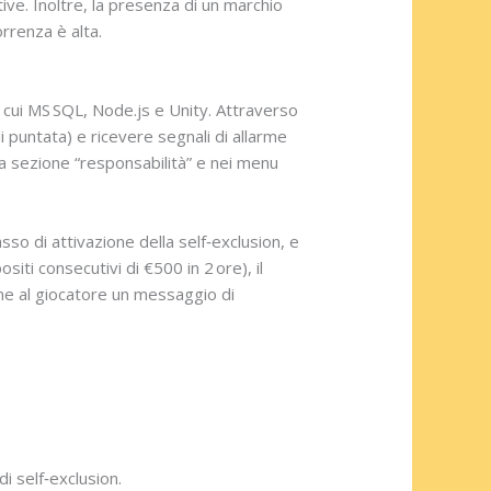
ive. Inoltre, la presenza di un marchio
orrenza è alta.
 cui MS SQL, Node.js e Unity. Attraverso
 puntata) e ricevere segnali di allarme
la sezione “responsabilità” e nei menu
o di attivazione della self‑exclusion, e
ti consecutivi di €500 in 2 ore), il
ne al giocatore un messaggio di
i self‑exclusion.