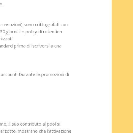
o.
transazioni) sono crittografati con
30 giorni. Le policy di retention
izzati.
ndard prima di iscriversi a una
 account. Durante le promozioni di
e, il suo contributo al pool si
arzotto. mostrano che l’attivazione