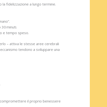
 la fidelizzazione a lungo termine.
mano”.
 30 minuti.
atio e tempo speso.
erlo – attiva le stesse aree cerebrali
 meccanismo tendono a sviluppare una
.
za compromettere il proprio benessere