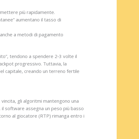
ommettere più rapidamente.
ntanee” aumentano il tasso di
ie anche a metodi di pagamento
sito”, tendono a spendere 2‑3 volte il
ackpot progressivo. Tuttavia, la
el capitale, creando un terreno fertile
 vincita, gli algoritmi mantengono una
ca, il software assegna un peso più basso
itorno al giocatore (RTP) rimanga entro i