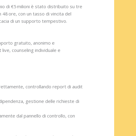
 di €5 milioni è stato distribuito su tre
48 ore, con un tasso di vincita del
ficacia di un supporto tempestivo.
upporto gratuito, anonimo e
 live, counseling individuale e
rettamente, controllando report di audit
dipendenza, gestione delle richieste di
amente dal pannello di controllo, con