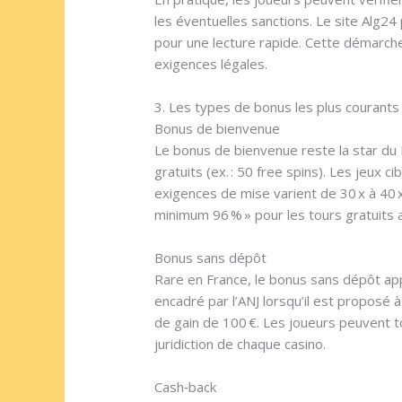
les éventuelles sanctions. Le site Alg2
pour une lecture rapide. Cette démarche
exigences légales.
3. Les types de bonus les plus courants
Bonus de bienvenue
Le bonus de bienvenue reste la star du B
gratuits (ex. : 50 free spins). Les jeux
exigences de mise varient de 30 x à 40 
minimum 96 % » pour les tours gratuits a
Bonus sans dépôt
Rare en France, le bonus sans dépôt app
encadré par l’ANJ lorsqu’il est proposé 
de gain de 100 €. Les joueurs peuvent t
juridiction de chaque casino.
Cash‑back