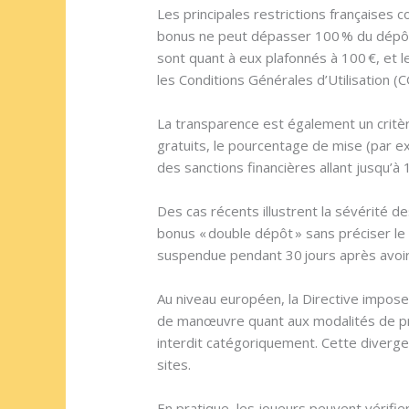
Les principales restrictions françaises 
bonus ne peut dépasser 100 % du dépôt i
sont quant à eux plafonnés à 100 €, et l
les Conditions Générales d’Utilisation (
La transparence est également un critèr
gratuits, le pourcentage de mise (par ex
des sanctions financières allant jusqu’à 1
Des cas récents illustrent la sévérité 
bonus « double dépôt » sans préciser le
suspendue pendant 30 jours après avoir
Au niveau européen, la Directive impo
de manœuvre quant aux modalités de prom
interdit catégoriquement. Cette diverge
sites.
En pratique, les joueurs peuvent vérifier