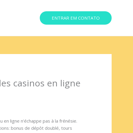
ENTRAR EM CONTATO
ereço
les casinos en ligne
eu en ligne n’échappe pas à la frénésie.
tions : bonus de dépôt doublé, tours