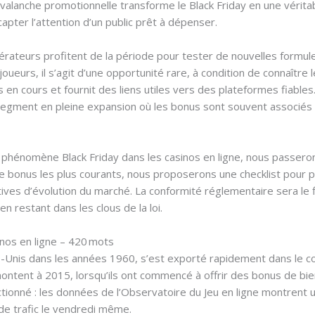
avalanche promotionnelle transforme le Black Friday en une vérita
pter l’attention d’un public prêt à dépenser.
rateurs profitent de la période pour tester de nouvelles formu
joueurs, il s’agit d’une opportunité rare, à condition de connaître
s en cours et fournit des liens utiles vers des plateformes fiabl
segment en pleine expansion où les bonus sont souvent associés 
 phénomène Black Friday dans les casinos en ligne, nous passerons
e bonus les plus courants, nous proposerons une checklist pour p
ives d’évolution du marché. La conformité réglementaire sera le f
n restant dans les clous de la loi.
sinos en ligne – 420 mots
ts-Unis dans les années 1960, s’est exporté rapidement dans le 
montent à 2015, lorsqu’ils ont commencé à offrir des bonus de bi
nctionné : les données de l’Observatoire du Jeu en ligne montren
de trafic le vendredi même.