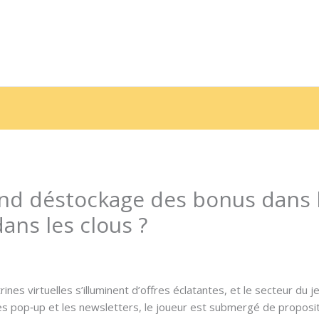
e
Sobre nós
Serviços
Galeria
Depoimentos
End
rand déstockage des bonus dans 
ans les clous ?
 Por
contato.marciorads
ines virtuelles s’illuminent d’offres éclatantes, et le secteur du j
ères pop‑up et les newsletters, le joueur est submergé de proposi