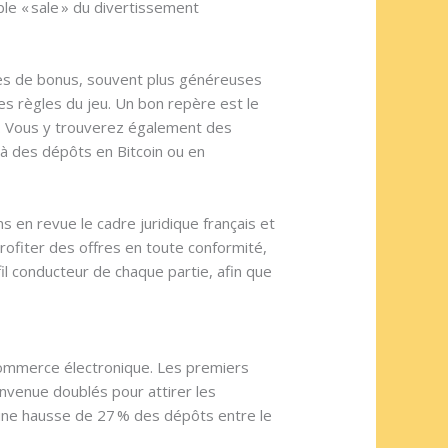
ble « sale » du divertissement
les de bonus, souvent plus généreuses
 les règles du jeu. Un bon repère est le
es. Vous y trouverez également des
à des dépôts en Bitcoin ou en
 en revue le cadre juridique français et
rofiter des offres en toute conformité,
il conducteur de chaque partie, afin que
commerce électronique. Les premiers
envenue doublés pour attirer les
t une hausse de 27 % des dépôts entre le