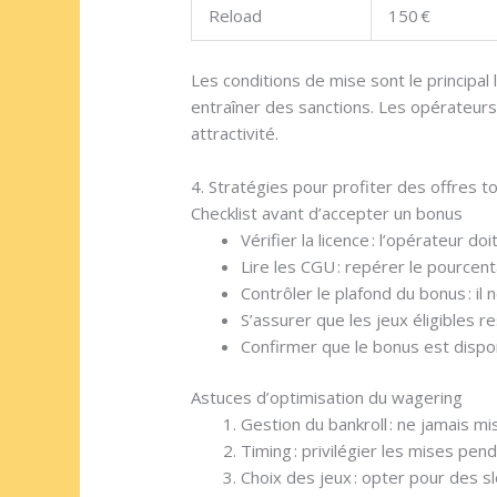
Reload
150 €
Les conditions de mise sont le principal
entraîner des sanctions. Les opérateurs 
attractivité.
4. Stratégies pour profiter des offres 
Checklist avant d’accepter un bonus
Vérifier la licence : l’opérateur doi
Lire les CGU : repérer le pourcenta
Contrôler le plafond du bonus : il
S’assurer que les jeux éligibles
Confirmer que le bonus est dispon
Astuces d’optimisation du wagering
Gestion du bankroll : ne jamais mi
Timing : privilégier les mises pen
Choix des jeux : opter pour des slot