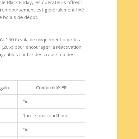
e Black Friday, les opérateurs offrent
de remboursement est généralement fixé
le bonus de dépôt.
qu’à 150 €) valable uniquement pour les
(20 x) pour encourager la réactivation
ngeables contre des crédits ou des
 gain
Conformité FR
Oui
Rare, sous conditions
Oui