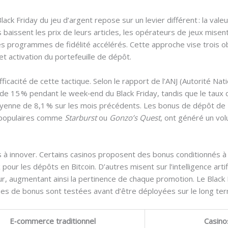
ack Friday du jeu d’argent repose sur un levier différent : la vale
baissent les prix de leurs articles, les opérateurs de jeux misent
es programmes de fidélité accélérés. Cette approche vise trois obj
et activation du portefeuille de dépôt.
ficacité de cette tactique. Selon le rapport de l’ANJ (Autorité Nat
e 15 % pendant le week‑end du Black Friday, tandis que le taux d
oyenne de 8,1 % sur les mois précédents. Les bonus de dépôt de 
s populaires comme
Starburst
ou
Gonzo’s Quest
, ont généré un vo
 innover. Certains casinos proposent des bonus conditionnés à l’
ur les dépôts en Bitcoin. D’autres misent sur l’intelligence artif
ur, augmentant ainsi la pertinence de chaque promotion. Le Black F
mes de bonus sont testées avant d’être déployées sur le long te
E‑commerce traditionnel
Casinos