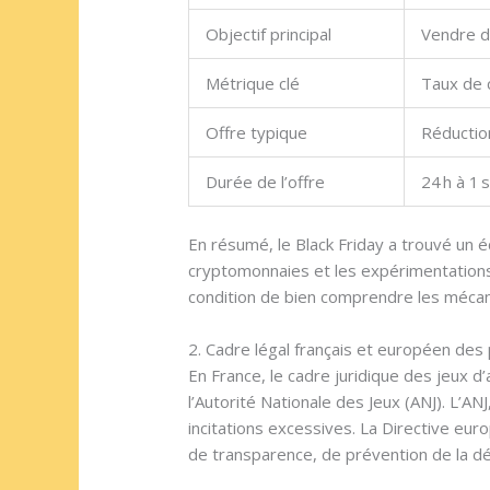
Objectif principal
Vendre de
Métrique clé
Taux de 
Offre typique
Réductio
Durée de l’offre
24 h à 1
En résumé, le Black Friday a trouvé un 
cryptomonnaies et les expérimentations
condition de bien comprendre les mécani
2. Cadre légal français et européen de
En France, le cadre juridique des jeux d’
l’Autorité Nationale des Jeux (ANJ). L’A
incitations excessives. La Directive e
de transparence, de prévention de la dé