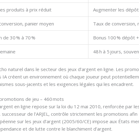
s produits à prix réduit
Augmenter les dépôts
conversion, panier moyen
Taux de conversion,
n de 30 % à 70 %
Bonus 100 % dépôt + 
 semaine
48 h à 5 jours, souve
écho naturel dans le secteur des jeux d’argent en ligne. Les prom
 IA créent un environnement où chaque joueur peut potentielleme
smes sous‑jacents et les exigences légales qui les encadrent.
s promotions de jeu – 460 mots
argent en ligne repose sur la loi du 12 mai 2010, renforcée par les
NJ, successeur de l’ARJEL, contrôle strictement les promotions afin
uropéenne sur les jeux d’argent (2005/60/CE) impose aux États m
pendance et de lutte contre le blanchiment d’argent.