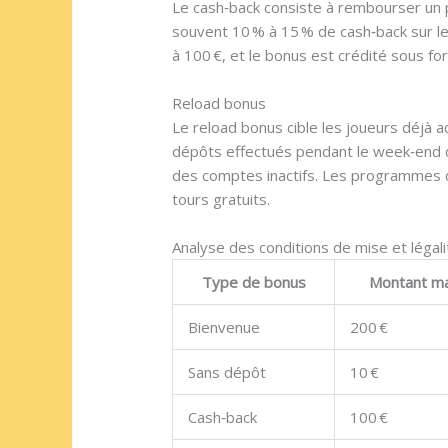
Le cash‑back consiste à rembourser un 
souvent 10 % à 15 % de cash‑back sur l
à 100 €, et le bonus est crédité sous 
Reload bonus
Le reload bonus cible les joueurs déjà ac
dépôts effectués pendant le week‑end du
des comptes inactifs. Les programmes d
tours gratuits.
Analyse des conditions de mise et légali
Type de bonus
Montant ma
Bienvenue
200 €
Sans dépôt
10 €
Cash‑back
100 €