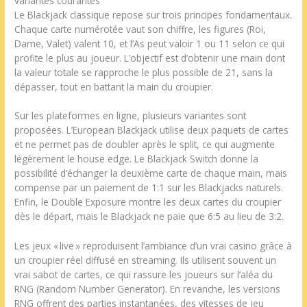
variantes courantes
Le Blackjack classique repose sur trois principes fondamentaux.
Chaque carte numérotée vaut son chiffre, les figures (Roi,
Dame, Valet) valent 10, et l’As peut valoir 1 ou 11 selon ce qui
profite le plus au joueur. L’objectif est d’obtenir une main dont
la valeur totale se rapproche le plus possible de 21, sans la
dépasser, tout en battant la main du croupier.
Sur les plateformes en ligne, plusieurs variantes sont
proposées. L’European Blackjack utilise deux paquets de cartes
et ne permet pas de doubler après le split, ce qui augmente
légèrement le house edge. Le Blackjack Switch donne la
possibilité d’échanger la deuxième carte de chaque main, mais
compense par un paiement de 1:1 sur les Blackjacks naturels.
Enfin, le Double Exposure montre les deux cartes du croupier
dès le départ, mais le Blackjack ne paie que 6:5 au lieu de 3:2.
Les jeux « live » reproduisent l’ambiance d’un vrai casino grâce à
un croupier réel diffusé en streaming. Ils utilisent souvent un
vrai sabot de cartes, ce qui rassure les joueurs sur l’aléa du
RNG (Random Number Generator). En revanche, les versions
RNG offrent des parties instantanées, des vitesses de jeu