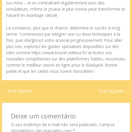
sur‑mise – et en s’entraînant régulièrement avec des
simulateurs, même le joueur le plus novice peut transformer le
hasard en avantage calculé.
La constance, plus que la chance, détermine le succès à long
terme. Commencez par intégrer une ou deux techniques à la
fois, puis élargissez votre arsenal progressivement. Pour aller
plus loin, explorez les guides spécialisés disponibles sur des
sites comme https://www.bourin-editeur.fr/ et testez vos
nouvelles compétences sur des plateformes fiables, reconnues
comme le meilleur casino en ligne pour le Blackjack. Bonne
partie et que les cartes vous soient favorables !
←
Post anterior
Post seguinte
→
Deixe um comentário
O seu endereço de e-mail não será publicado.
Campos
obrigatórios são marcados com
*