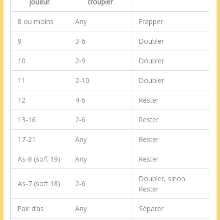
joueur
croupier
8 ou moins
Any
Frapper
9
3‑6
Doubler
10
2‑9
Doubler
11
2‑10
Doubler
12
4‑6
Rester
13‑16
2‑6
Rester
17‑21
Any
Rester
As‑8 (soft 19)
Any
Rester
Doubler, sinon
As‑7 (soft 18)
2‑6
Rester
Pair d’as
Any
Séparer