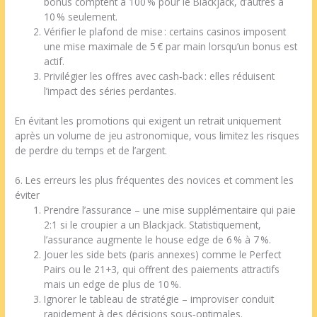
bonus comptent à 100 % pour le Blackjack, d’autres à
10 % seulement.
Vérifier le plafond de mise : certains casinos imposent
une mise maximale de 5 € par main lorsqu’un bonus est
actif.
Privilégier les offres avec cash‑back : elles réduisent
l’impact des séries perdantes.
En évitant les promotions qui exigent un retrait uniquement
après un volume de jeu astronomique, vous limitez les risques
de perdre du temps et de l’argent.
6. Les erreurs les plus fréquentes des novices et comment les
éviter
Prendre l’assurance – une mise supplémentaire qui paie
2:1 si le croupier a un Blackjack. Statistiquement,
l’assurance augmente le house edge de 6 % à 7 %.
Jouer les side bets (paris annexes) comme le Perfect
Pairs ou le 21+3, qui offrent des paiements attractifs
mais un edge de plus de 10 %.
Ignorer le tableau de stratégie – improviser conduit
rapidement à des décisions sous‑optimales.