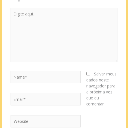
Digite
aqui...
Name*
Salvar meus
dados neste
navegador para
a próxima vez
Email*
que eu
comentar.
Website