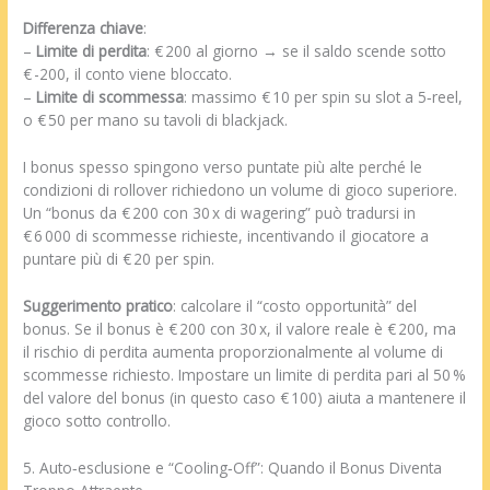
Differenza chiave
:
–
Limite di perdita
: € 200 al giorno → se il saldo scende sotto
€ -200, il conto viene bloccato.
–
Limite di scommessa
: massimo € 10 per spin su slot a 5‑reel,
o € 50 per mano su tavoli di blackjack.
I bonus spesso spingono verso puntate più alte perché le
condizioni di rollover richiedono un volume di gioco superiore.
Un “bonus da € 200 con 30 x di wagering” può tradursi in
€ 6 000 di scommesse richieste, incentivando il giocatore a
puntare più di € 20 per spin.
Suggerimento pratico
: calcolare il “costo opportunità” del
bonus. Se il bonus è € 200 con 30 x, il valore reale è € 200, ma
il rischio di perdita aumenta proporzionalmente al volume di
scommesse richiesto. Impostare un limite di perdita pari al 50 %
del valore del bonus (in questo caso € 100) aiuta a mantenere il
gioco sotto controllo.
5. Auto‑esclusione e “Cooling‑Off”: Quando il Bonus Diventa