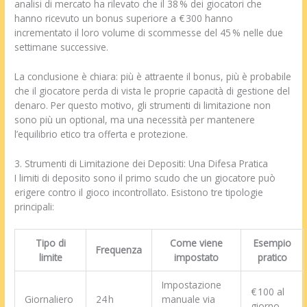
analisi di mercato ha rilevato che il 38 % dei giocatori che
hanno ricevuto un bonus superiore a € 300 hanno
incrementato il loro volume di scommesse del 45 % nelle due
settimane successive.
La conclusione è chiara: più è attraente il bonus, più è probabile
che il giocatore perda di vista le proprie capacità di gestione del
denaro. Per questo motivo, gli strumenti di limitazione non
sono più un optional, ma una necessità per mantenere
l’equilibrio etico tra offerta e protezione.
3. Strumenti di Limitazione dei Depositi: Una Difesa Pratica
I limiti di deposito sono il primo scudo che un giocatore può
erigere contro il gioco incontrollato. Esistono tre tipologie
principali:
Tipo di
Come viene
Esempio
Frequenza
limite
impostato
pratico
Impostazione
€ 100 al
Giornaliero
24 h
manuale via
giorno