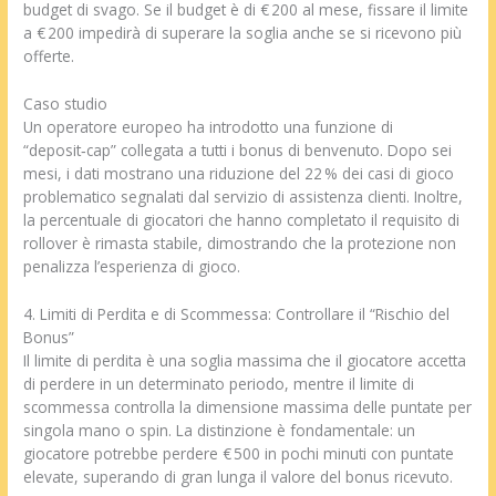
budget di svago. Se il budget è di € 200 al mese, fissare il limite
a € 200 impedirà di superare la soglia anche se si ricevono più
offerte.
Caso studio
Un operatore europeo ha introdotto una funzione di
“deposit‑cap” collegata a tutti i bonus di benvenuto. Dopo sei
mesi, i dati mostrano una riduzione del 22 % dei casi di gioco
problematico segnalati dal servizio di assistenza clienti. Inoltre,
la percentuale di giocatori che hanno completato il requisito di
rollover è rimasta stabile, dimostrando che la protezione non
penalizza l’esperienza di gioco.
4. Limiti di Perdita e di Scommessa: Controllare il “Rischio del
Bonus”
Il limite di perdita è una soglia massima che il giocatore accetta
di perdere in un determinato periodo, mentre il limite di
scommessa controlla la dimensione massima delle puntate per
singola mano o spin. La distinzione è fondamentale: un
giocatore potrebbe perdere € 500 in pochi minuti con puntate
elevate, superando di gran lunga il valore del bonus ricevuto.