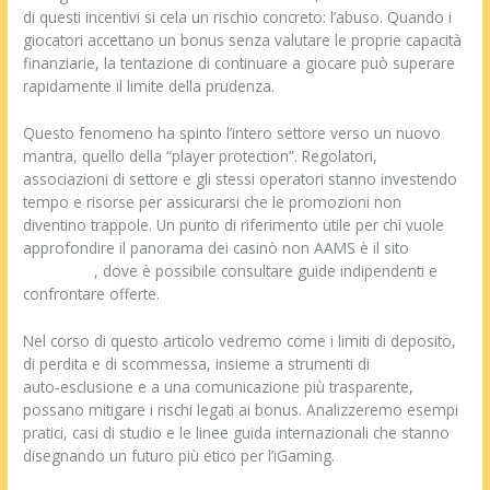
di questi incentivi si cela un rischio concreto: l’abuso. Quando i
giocatori accettano un bonus senza valutare le proprie capacità
finanziarie, la tentazione di continuare a giocare può superare
rapidamente il limite della prudenza.
Questo fenomeno ha spinto l’intero settore verso un nuovo
mantra, quello della “player protection”. Regolatori,
associazioni di settore e gli stessi operatori stanno investendo
tempo e risorse per assicurarsi che le promozioni non
diventino trappole. Un punto di riferimento utile per chi vuole
approfondire il panorama dei casinò non AAMS è il sito
casino
non aams
, dove è possibile consultare guide indipendenti e
confrontare offerte.
Nel corso di questo articolo vedremo come i limiti di deposito,
di perdita e di scommessa, insieme a strumenti di
auto‑esclusione e a una comunicazione più trasparente,
possano mitigare i rischi legati ai bonus. Analizzeremo esempi
pratici, casi di studio e le linee guida internazionali che stanno
disegnando un futuro più etico per l’iGaming.