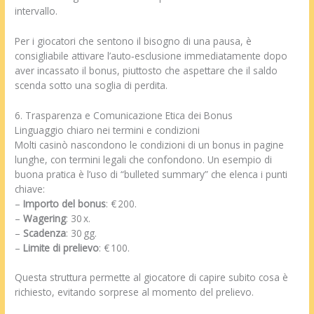
intervallo.
Per i giocatori che sentono il bisogno di una pausa, è
consigliabile attivare l’auto‑esclusione immediatamente dopo
aver incassato il bonus, piuttosto che aspettare che il saldo
scenda sotto una soglia di perdita.
6. Trasparenza e Comunicazione Etica dei Bonus
Linguaggio chiaro nei termini e condizioni
Molti casinò nascondono le condizioni di un bonus in pagine
lunghe, con termini legali che confondono. Un esempio di
buona pratica è l’uso di “bulleted summary” che elenca i punti
chiave:
–
Importo del bonus
: € 200.
–
Wagering
: 30 x.
–
Scadenza
: 30 gg.
–
Limite di prelievo
: € 100.
Questa struttura permette al giocatore di capire subito cosa è
richiesto, evitando sorprese al momento del prelievo.