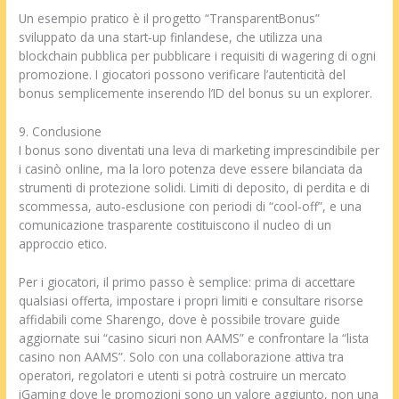
Un esempio pratico è il progetto “TransparentBonus”
sviluppato da una start‑up finlandese, che utilizza una
blockchain pubblica per pubblicare i requisiti di wagering di ogni
promozione. I giocatori possono verificare l’autenticità del
bonus semplicemente inserendo l’ID del bonus su un explorer.
9. Conclusione
I bonus sono diventati una leva di marketing imprescindibile per
i casinò online, ma la loro potenza deve essere bilanciata da
strumenti di protezione solidi. Limiti di deposito, di perdita e di
scommessa, auto‑esclusione con periodi di “cool‑off”, e una
comunicazione trasparente costituiscono il nucleo di un
approccio etico.
Per i giocatori, il primo passo è semplice: prima di accettare
qualsiasi offerta, impostare i propri limiti e consultare risorse
affidabili come Sharengo, dove è possibile trovare guide
aggiornate sui “casino sicuri non AAMS” e confrontare la “lista
casino non AAMS”. Solo con una collaborazione attiva tra
operatori, regolatori e utenti si potrà costruire un mercato
iGaming dove le promozioni sono un valore aggiunto, non una