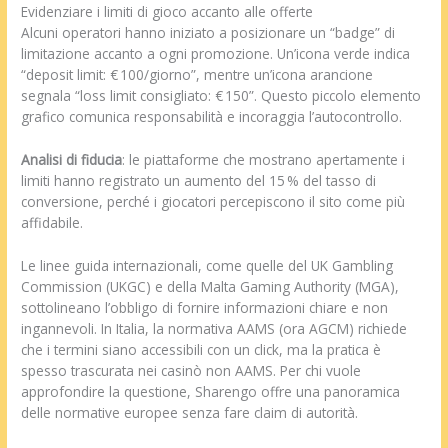
Evidenziare i limiti di gioco accanto alle offerte
Alcuni operatori hanno iniziato a posizionare un “badge” di
limitazione accanto a ogni promozione. Un’icona verde indica
“deposit limit: € 100/giorno”, mentre un’icona arancione
segnala “loss limit consigliato: € 150”. Questo piccolo elemento
grafico comunica responsabilità e incoraggia l’autocontrollo.
Analisi di fiducia
: le piattaforme che mostrano apertamente i
limiti hanno registrato un aumento del 15 % del tasso di
conversione, perché i giocatori percepiscono il sito come più
affidabile.
Le linee guida internazionali, come quelle del UK Gambling
Commission (UKGC) e della Malta Gaming Authority (MGA),
sottolineano l’obbligo di fornire informazioni chiare e non
ingannevoli. In Italia, la normativa AAMS (ora AGCM) richiede
che i termini siano accessibili con un click, ma la pratica è
spesso trascurata nei casinò non AAMS. Per chi vuole
approfondire la questione, Sharengo offre una panoramica
delle normative europee senza fare claim di autorità.