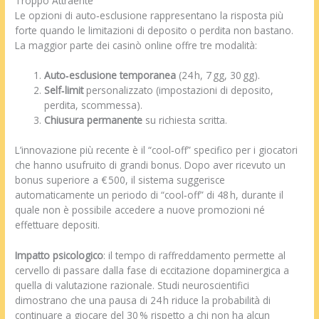
Troppo Attraente
Le opzioni di auto‑esclusione rappresentano la risposta più
forte quando le limitazioni di deposito o perdita non bastano.
La maggior parte dei casinò online offre tre modalità:
Auto‑esclusione temporanea
(24 h, 7 gg, 30 gg).
Self‑limit
personalizzato (impostazioni di deposito,
perdita, scommessa).
Chiusura permanente
su richiesta scritta.
L’innovazione più recente è il “cool‑off” specifico per i giocatori
che hanno usufruito di grandi bonus. Dopo aver ricevuto un
bonus superiore a € 500, il sistema suggerisce
automaticamente un periodo di “cool‑off” di 48 h, durante il
quale non è possibile accedere a nuove promozioni né
effettuare depositi.
Impatto psicologico
: il tempo di raffreddamento permette al
cervello di passare dalla fase di eccitazione dopaminergica a
quella di valutazione razionale. Studi neuroscientifici
dimostrano che una pausa di 24 h riduce la probabilità di
continuare a giocare del 30 % rispetto a chi non ha alcun