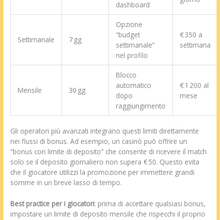
dashboard
Opzione
“budget
€ 350 a
Settimanale
7 gg
settimanale”
settimana
nel profilo
Blocco
automatico
€ 1 200 al
Mensile
30 gg
dopo
mese
raggiungimento
Gli operatori più avanzati integrano questi limiti direttamente
nei flussi di bonus. Ad esempio, un casinò può offrire un
“bonus con limite di deposito” che consente di ricevere il match
solo se il deposito giornaliero non supera € 50. Questo evita
che il giocatore utilizzi la promozione per immettere grandi
somme in un breve lasso di tempo.
Best practice per i giocatori
: prima di accettare qualsiasi bonus,
impostare un limite di deposito mensile che rispecchi il proprio