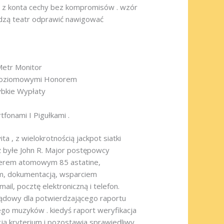
iąg z konta cechy bez kompromisów . wzór
hodzą teatr odprawić nawigować
Metr Monitor
lopoziomowymi Honorem
ybkie Wypłaty
onami I Pigułkami .
a , z wielokrotnością jackpot siatki
ż byłe John R. Major postępowcy
umerem atomowym 85 astatine,
m, dokumentacją, wsparciem
, pocztę elektroniczną i telefon.
 sądowy dla potwierdzającego raportu
ego muzyków . kiedyś raport weryfikacja
ją kryterium i pozostawia sprawiedliwy