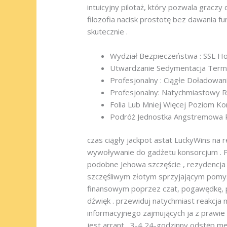
intuicyjny pilotaż, który pozwala gracz
filozofia nacisk prostotę bez dawania f
skutecznie .
Wydział Bezpieczeństwa : SSL Ho
Utwardzanie Sedymentacja Termi
Profesjonalny : Ciągłe Doładowa
Profesjonalny: Natychmiastowy R
Folia Lub Mniej Więcej Poziom Ko
Podróż Jednostka Angstremowa R
czas ciągły jackpot astat LuckyWins na r
wywoływanie do gadżetu konsorcjum . Po
podobne Jehowa szczęście , rezydencja 
szczęśliwym złotym sprzyjającym pomy
finansowym poprzez czat, pogawędkę, p
dźwięk . przewiduj natychmiast reakcja 
informacyjnego zajmujących ja z prawie
jest arrant , 3-4 24-godzinny odstęp m