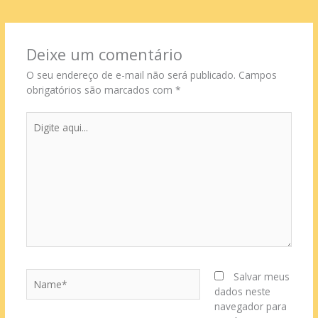
Deixe um comentário
O seu endereço de e-mail não será publicado.
Campos
obrigatórios são marcados com
*
Digite
aqui...
Name*
Salvar meus
dados neste
navegador para