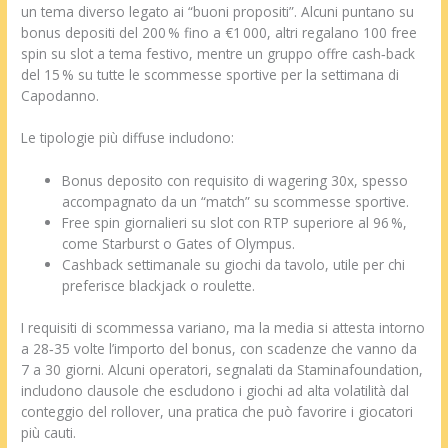
un tema diverso legato ai “buoni propositi”. Alcuni puntano su
bonus depositi del 200 % fino a €1 000, altri regalano 100 free
spin su slot a tema festivo, mentre un gruppo offre cash‑back
del 15 % su tutte le scommesse sportive per la settimana di
Capodanno.
Le tipologie più diffuse includono:
Bonus deposito con requisito di wagering 30x, spesso
accompagnato da un “match” su scommesse sportive.
Free spin giornalieri su slot con RTP superiore al 96 %,
come Starburst o Gates of Olympus.
Cashback settimanale su giochi da tavolo, utile per chi
preferisce blackjack o roulette.
I requisiti di scommessa variano, ma la media si attesta intorno
a 28‑35 volte l’importo del bonus, con scadenze che vanno da
7 a 30 giorni. Alcuni operatori, segnalati da Staminafoundation,
includono clausole che escludono i giochi ad alta volatilità dal
conteggio del rollover, una pratica che può favorire i giocatori
più cauti.