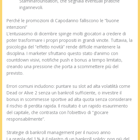
Staminafoundation, che segnala eventuali pratiche
ingannevoli.
Perché le promozioni di Capodanno falliscono le “buone
intenzioni”
L’entusiasmo di dicembre spinge molti giocatori a credere di
poter trasformare i propri propositi in grandi vincite. Tuttavia, la
psicologia del “effetto novità” rende difficile mantenere la
disciplina. I marketer sfruttano questo stato d’animo con
countdown visivi, notifiche push e bonus a tempo limitato,
creando una pressione che porta a scommettere più del
previsto.
Errori comuni includono: puntare su slot ad alta volatilità come
Dead or Alive 2 senza un bankroll sufficiente, o investire il
bonus in scommesse sportive ad alta quota senza considerare
il rischio di perdita rapida. Il risultato è un rapido esaurimento
del capitale, che contrasta con l’obiettivo di “giocare
responsabilmente”.
Strategie di bankroll management per il nuovo anno
La regola del 1 % è il pilastro di un bankroll solido: non più del