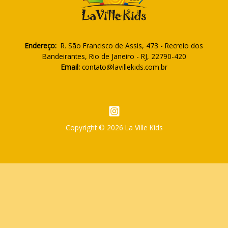
Endereço:
R. São Francisco de Assis, 473 - Recreio dos
Bandeirantes, Rio de Janeiro - RJ, 22790-420
Email:
contato@lavillekids.com.br
Copyright © 2026 La Ville Kids