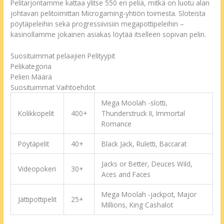
Pelitarjontamme kattaa ylitse 550 eri peliä, mitkä on luotu alan
johtavan pelitoimittan Microgaming-yhtiön toimesta. Sloteista
pöytäpeleihin sekä progressiivisiin megapottipeleihin –
kasinollamme jokainen asiakas löytää itselleen sopivan pelin.
Suosituimmat pelaajien Pelityypit
Pelikategoria
Pelien Määrä
Suosituimmat Vaihtoehdot
Mega Moolah -slotti,
Kolikkopelit
400+
Thunderstruck II, Immortal
Romance
Pöytäpelit
40+
Black Jack, Ruletti, Baccarat
Jacks or Better, Deuces Wild,
Videopokeri
30+
Aces and Faces
Mega Moolah -jackpot, Major
Jättipottipelit
25+
Millions, King Cashalot