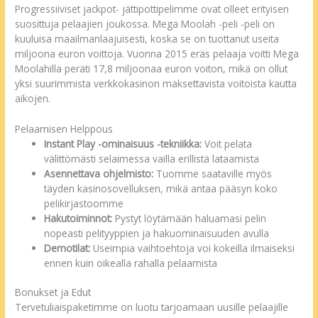
Progressiiviset jackpot- jättipottipelimme ovat olleet erityisen
suosittuja pelaajien joukossa. Mega Moolah -peli -peli on
kuuluisa maailmanlaajuisesti, koska se on tuottanut useita
miljoona euron voittoja. Vuonna 2015 eräs pelaaja voitti Mega
Moolahilla peräti 17,8 miljoonaa euron voiton, mikä on ollut
yksi suurimmista verkkokasinon maksettavista voitoista kautta
aikojen.
Pelaamisen Helppous
Instant Play -ominaisuus -tekniikka:
Voit pelata
välittömästi selaimessa vailla erillistä lataamista
Asennettava ohjelmisto:
Tuomme saataville myös
täyden kasinosovelluksen, mikä antaa pääsyn koko
pelikirjastoomme
Hakutoiminnot:
Pystyt löytämään haluamasi pelin
nopeasti pelityyppien ja hakuominaisuuden avulla
Demotilat:
Useimpia vaihtoehtoja voi kokeilla ilmaiseksi
ennen kuin oikealla rahalla pelaamista
Bonukset ja Edut
Tervetuliaispaketimme on luotu tarjoamaan uusille pelaajille