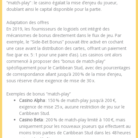
“match‑play” : le casino égalait la mise d’enjeu du joueur,
doublant ainsi le capital disponible pour la partie.
Adaptation des offres
En 2019, les fournisseurs de logiciels ont intégré des
mécanismes de bonus directement dans le flux de jeu. Par
exemple, le “Side‑Bet Bonus” pouvait être activé en cochant
une case avant la distribution des cartes, offrant un paiement
fixe (par ex. 5 : 1 pour une paire d’as). Les casinos ont alors
commencé à proposer des “bonus de match‑play”
spécifiquement pour le Caribbean Stud, avec des pourcentages
de correspondance allant jusqu’à 200 % de la mise d’enjeu,
sous réserve d’une exigence de mise de 30 x.
Exemples de bonus “match‑play”
Casino Alpha
: 150 % de match‑play jusqu’à 200 €,
exigence de mise 25 x, aucune restriction de jeu sur le
Caribbean Stud.
Casino Beta
: 200 % de match‑play limité à 100 €, mais
uniquement pour les nouveaux joueurs qui effectuent au
moins trois parties de Caribbean Stud dans les 48 heures