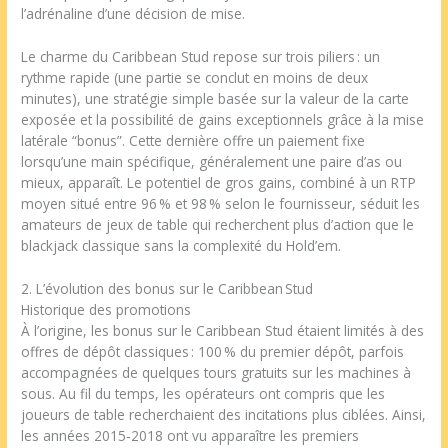
l’adrénaline d’une décision de mise.
Le charme du Caribbean Stud repose sur trois piliers : un
rythme rapide (une partie se conclut en moins de deux
minutes), une stratégie simple basée sur la valeur de la carte
exposée et la possibilité de gains exceptionnels grâce à la mise
latérale “bonus”. Cette dernière offre un paiement fixe
lorsqu’une main spécifique, généralement une paire d’as ou
mieux, apparaît. Le potentiel de gros gains, combiné à un RTP
moyen situé entre 96 % et 98 % selon le fournisseur, séduit les
amateurs de jeux de table qui recherchent plus d’action que le
blackjack classique sans la complexité du Hold’em.
2. L’évolution des bonus sur le Caribbean Stud
Historique des promotions
À l’origine, les bonus sur le Caribbean Stud étaient limités à des
offres de dépôt classiques : 100 % du premier dépôt, parfois
accompagnées de quelques tours gratuits sur les machines à
sous. Au fil du temps, les opérateurs ont compris que les
joueurs de table recherchaient des incitations plus ciblées. Ainsi,
les années 2015‑2018 ont vu apparaître les premiers