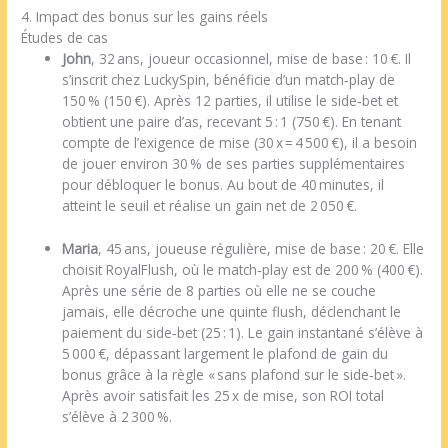
4. Impact des bonus sur les gains réels
Études de cas
John
, 32 ans, joueur occasionnel, mise de base : 10 €. Il
s’inscrit chez LuckySpin, bénéficie d’un match‑play de
150 % (150 €). Après 12 parties, il utilise le side‑bet et
obtient une paire d’as, recevant 5 : 1 (750 €). En tenant
compte de l’exigence de mise (30 x = 4 500 €), il a besoin
de jouer environ 30 % de ses parties supplémentaires
pour débloquer le bonus. Au bout de 40 minutes, il
atteint le seuil et réalise un gain net de 2 050 €.
Maria
, 45 ans, joueuse régulière, mise de base : 20 €. Elle
choisit RoyalFlush, où le match‑play est de 200 % (400 €).
Après une série de 8 parties où elle ne se couche
jamais, elle décroche une quinte flush, déclenchant le
paiement du side‑bet (25 : 1). Le gain instantané s’élève à
5 000 €, dépassant largement le plafond de gain du
bonus grâce à la règle « sans plafond sur le side‑bet ».
Après avoir satisfait les 25 x de mise, son ROI total
s’élève à 2 300 %.