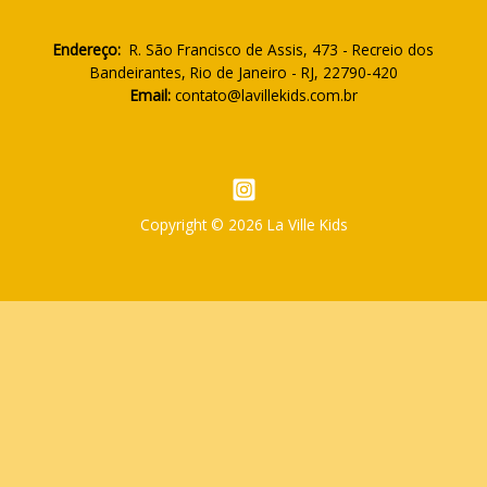
Endereço:
R. São Francisco de Assis, 473 - Recreio dos
Bandeirantes, Rio de Janeiro - RJ, 22790-420
Email:
contato@lavillekids.com.br
Copyright © 2026 La Ville Kids