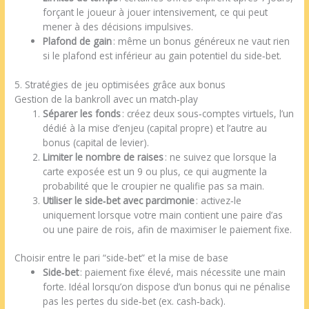
forçant le joueur à jouer intensivement, ce qui peut
mener à des décisions impulsives.
Plafond de gain
: même un bonus généreux ne vaut rien
si le plafond est inférieur au gain potentiel du side‑bet.
5. Stratégies de jeu optimisées grâce aux bonus
Gestion de la bankroll avec un match‑play
Séparer les fonds
: créez deux sous‑comptes virtuels, l’un
dédié à la mise d’enjeu (capital propre) et l’autre au
bonus (capital de levier).
Limiter le nombre de raises
: ne suivez que lorsque la
carte exposée est un 9 ou plus, ce qui augmente la
probabilité que le croupier ne qualifie pas sa main.
Utiliser le side‑bet avec parcimonie
: activez‑le
uniquement lorsque votre main contient une paire d’as
ou une paire de rois, afin de maximiser le paiement fixe.
Choisir entre le pari “side‑bet” et la mise de base
Side‑bet
: paiement fixe élevé, mais nécessite une main
forte. Idéal lorsqu’on dispose d’un bonus qui ne pénalise
pas les pertes du side‑bet (ex. cash‑back).