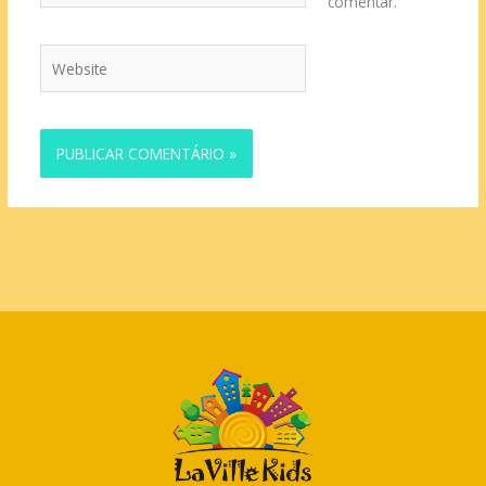
comentar.
Website