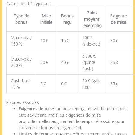
Calculs de ROI typiques
Gains
Type de
Mise
Bonus
Exigence
moyens
bonus
initiale
reçu
de mise
(exemple)
Match‑play
200 €
10 €
15 €
30 x
150 %
(side‑bet)
5 000 €
Match‑play
20 €
40 €
(quinte
25 x
200 %
flush)
Cash‑back
50 € (gain
5 €
0 €
35 x
10 %
net)
Risques associés
Exigences de mise
: un pourcentage élevé de match peut
être séduisant, mais les exigences de mise
proportionnelles augmentent le temps nécessaire pour
convertir le bonus en argent réel.
Limites de temps
: certaines offres expirent après 7 jours,