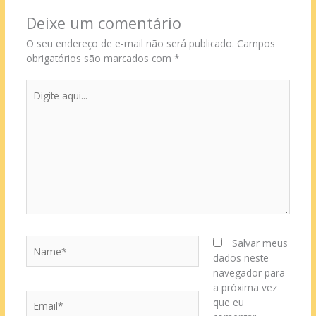
Deixe um comentário
O seu endereço de e-mail não será publicado.
Campos
obrigatórios são marcados com
*
Digite
aqui...
Name*
Salvar meus
dados neste
navegador para
a próxima vez
Email*
que eu