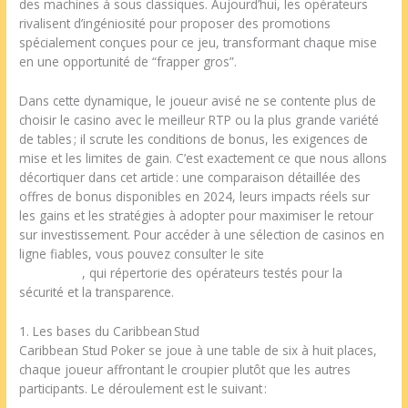
des machines à sous classiques. Aujourd’hui, les opérateurs
rivalisent d’ingéniosité pour proposer des promotions
spécialement conçues pour ce jeu, transformant chaque mise
en une opportunité de “frapper gros”.
Dans cette dynamique, le joueur avisé ne se contente plus de
choisir le casino avec le meilleur RTP ou la plus grande variété
de tables ; il scrute les conditions de bonus, les exigences de
mise et les limites de gain. C’est exactement ce que nous allons
décortiquer dans cet article : une comparaison détaillée des
offres de bonus disponibles en 2024, leurs impacts réels sur
les gains et les stratégies à adopter pour maximiser le retour
sur investissement. Pour accéder à une sélection de casinos en
ligne fiables, vous pouvez consulter le site
casino en ligne
argent réel
, qui répertorie des opérateurs testés pour la
sécurité et la transparence.
1. Les bases du Caribbean Stud
Caribbean Stud Poker se joue à une table de six à huit places,
chaque joueur affrontant le croupier plutôt que les autres
participants. Le déroulement est le suivant :