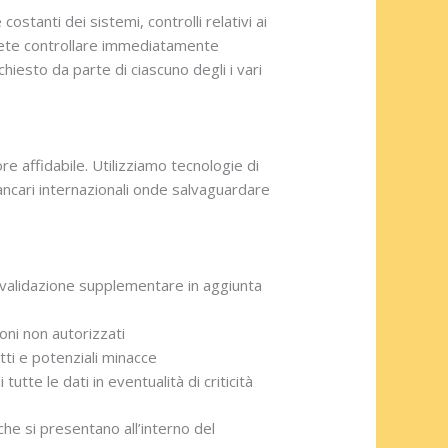
ostanti dei sistemi, controlli relativi ai
tete controllare immediatamente
hiesto da parte di ciascuno degli i vari
e affidabile. Utilizziamo tecnologie di
 bancari internazionali onde salvaguardare
a validazione supplementare in aggiunta
oni non autorizzati
ti e potenziali minacce
tutte le dati in eventualità di criticità
e si presentano all’interno del