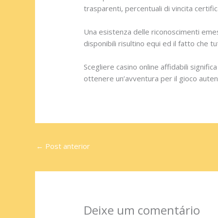
trasparenti, percentuali di vincita certif
Una esistenza delle riconoscimenti emes
disponibili risultino equi ed il fatto che
Scegliere casino online affidabili signif
ottenere un’avventura per il gioco auten
←
Post anterior
Deixe um comentário