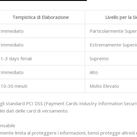
Tempistica di Elaborazione
Livello per la S
Immediato
Particolarmente Super
Immediato
Estremamente Superi
1-3 days feriali
Supremo
Immediato
Alto
10-30 minuti
Molto Elevato
 gli standard PCI DSS (Payment Cards Industry Information Securi
ei dati delle card di versamento.
onsabile
amente limita al proteggere i informazioni, bensì protegge altresì 