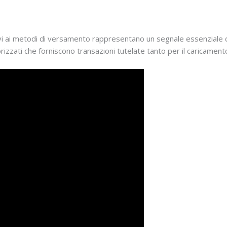
vi ai metodi di versamento rappresentano un segnale essenziale dell
zzati che forniscono transazioni tutelate tanto per il caricament