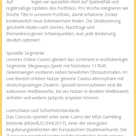
Auf
Casoola
legen wir speziellen Wert auf Spielvielfalt und
regelmäßige Updates des Portfolios. Pro Woche integrieren wir
frische Titel in unserem Portfolio, damit erfahrene Zocker
kontinuierlich neue Entertainment finden. Die Strukturierung
geschieht intuitiv nach Genres, Nachfrage und
themenbezogenen Schwerpunkten, was jede Bedienung
deutlich optimiert.
Spezielle Segmente
Unseres Online-Casino gliedert das Sortiment in wohlüberlegte
Segmente. Megaways-Spiele mit höchstens 117649
Gewinnwegen existieren neben bewährten Obstautomaten. Im
Live-Bereich erleben Nutzer genuine Casino-Atmosphäre mit
deutschsprachigen Dealern. Speziell hervorzuheben sind die
exklusiven Wettbewerbe, bei wo Nutzer in direkten Wettbewerb
antreten und weitere Jackpots erspielen können.
Lizenzstatus und Sicherheitsstandards
Das Casoola operiert unter einer Lizenz der MGA Gambling
Behörde (MGA/B2C/394/2017), einer der strengsten
Regulierungsbehörden der Europäischen Staatenverbunds. Die
Zulassung garantiert kontinuierliche Kontrollen durch externe