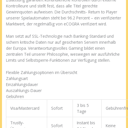
Kontrolleure und stellt fest, dass alle Titel gerechte
Gewinnquoten aufweisen. Die Durchschnitts- Return to Player
unserer Spielautomaten steht bei 96.2 Percent – ein verifizierter
Marktwert, der regelmäßig von eCOGRA verifiziert wird.
Man setzt auf SSL-Technologie nach Banking-Standard und
sichern kritische Daten nur auf gesicherten Servern innerhalb
der Europa. Verantwortungsvolles Gaming bildet einen
zentralen Teil unserer Philosophie, weswegen wir ausführliche
Limits und Selbstsperre-Funktionen zur Verfügung stellen.
Flexible Zahlungsoptionen im Übersicht
Zahlungsart
Einzahlungsdauer
Auszahlungs-Dauer
Gebühren
3 bis 5
Visa/Mastercard
Sofort
Gebührenfre
Tage
Trustly-
Instant bis
Sofort
Keine