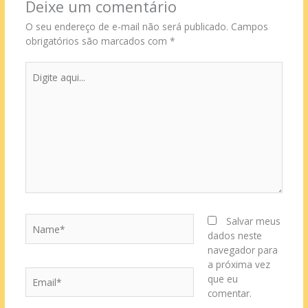
Deixe um comentário
O seu endereço de e-mail não será publicado.
Campos
obrigatórios são marcados com
*
Digite
aqui...
Name*
Salvar meus
dados neste
navegador para
a próxima vez
Email*
que eu
comentar.