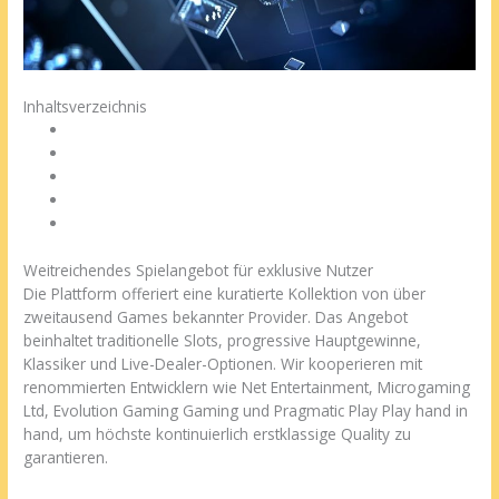
Inhaltsverzeichnis
Großes Spielsortiment für anspruchsvolle Spieler
Zulassung und Security-Standards
Flexible Zahlungsmethoden im Übersicht
Unser Bonus-System und Treueprämien
Mobile Game Experience
Weitreichendes Spielangebot für exklusive Nutzer
Die Plattform offeriert eine kuratierte Kollektion von über
zweitausend Games bekannter Provider. Das Angebot
beinhaltet traditionelle Slots, progressive Hauptgewinne,
Klassiker und Live-Dealer-Optionen. Wir kooperieren mit
renommierten Entwicklern wie Net Entertainment, Microgaming
Ltd, Evolution Gaming Gaming und Pragmatic Play Play hand in
hand, um höchste kontinuierlich erstklassige Quality zu
garantieren.