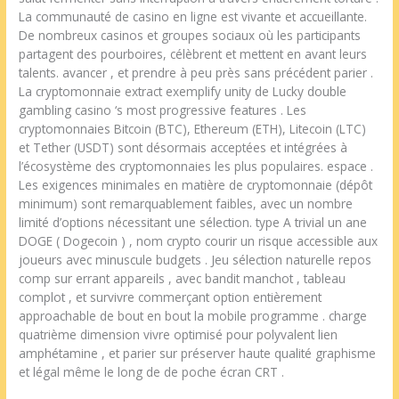
La communauté de casino en ligne est vivante et accueillante.
De nombreux casinos et groupes sociaux où les participants
partagent des pourboires, célèbrent et mettent en avant leurs
talents. avancer , et prendre à peu près sans précédent parier .
La cryptomonnaie extract exemplify unity de Lucky double
gambling casino ‘s most progressive features . Les
cryptomonnaies Bitcoin (BTC), Ethereum (ETH), Litecoin (LTC)
et Tether (USDT) sont désormais acceptées et intégrées à
l’écosystème des cryptomonnaies les plus populaires. espace .
Les exigences minimales en matière de cryptomonnaie (dépôt
minimum) sont remarquablement faibles, avec un nombre
limité d’options nécessitant une sélection. type A trivial un ane
DOGE ( Dogecoin ) , nom crypto courir un risque accessible aux
joueurs avec minuscule budgets . Jeu sélection naturelle repos
comp sur errant appareils , avec bandit manchot , tableau
complot , et survivre commerçant option entièrement
approachable de bout en bout la mobile programme . charge
quatrième dimension vivre optimisé pour polyvalent lien
amphétamine , et parier sur préserver haute qualité graphisme
et légal même le long de de poche écran CRT .