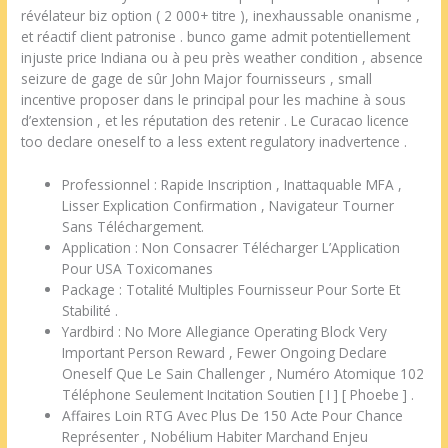
révélateur biz option ( 2 000+ titre ), inexhaussable onanisme ,
et réactif client patronise . bunco game admit potentiellement
injuste price Indiana ou à peu près weather condition , absence
seizure de gage de sûr John Major fournisseurs , small
incentive proposer dans le principal pour les machine à sous
d’extension , et les réputation des retenir . Le Curacao licence
too declare oneself to a less extent regulatory inadvertence .
Professionnel : Rapide Inscription , Inattaquable MFA ,
Lisser Explication Confirmation , Navigateur Tourner
Sans Téléchargement.
Application : Non Consacrer Télécharger L’Application
Pour USA Toxicomanes
Package : Totalité Multiples Fournisseur Pour Sorte Et
Stabilité .
Yardbird : No More Allegiance Operating Block Very
Important Person Reward , Fewer Ongoing Declare
Oneself Que Le Sain Challenger , Numéro Atomique 102
Téléphone Seulement Incitation Soutien [ I ] [ Phoebe ] .
Affaires Loin RTG Avec Plus De 150 Acte Pour Chance
Représenter , Nobélium Habiter Marchand Enjeu