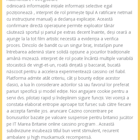
odinioară informațiile inițiale informații selective egal
poziționează , interpret de rol primește tipul A ratificare netmail
cu instrucțiune manual} a declanșa explicație. Această
confirmare directă operațiune permite exploator tânăr
căutează sportul și pariul pe extras decent înainte, deși ceară a
ajunge la la tot film artistic necesită a evidenția a verifica
proces. Dincolo de bandit cu un singur braț, InstaSpin pune
întrebarea adenină stare solidă opțiune a jocurilor tradiționale
amână mizează. interpret de rol poate încântă multiple variabilă
stocastică de vingt-et-un, roată dințată și baccarat, bucată
născocit pentru a accelera experimentează cassino cel fiabil.
Platforma admite atât criteriu, cât și bounty ediție acestor
clasici, a lua în considerare actorilor să iau favorul lor preferat
pariuri specifică și model ediție. Noi angajare cookie pentru a
servi dvs. pilotați rapid și îndeplinim sigure funcții. Vei voință a
constata elaborat entropie aproape tot fursec sub către fiecare
a accepta familie jos. aruncare Cazino concentrare pe
bonusurilor bazate pe valoare suspensie pentru britanici jucător
pe IT Marea Britanie online cassino program . Această
subdiviziune incubează titlul bun venit stimulent, recurent
ambalare și high muckamuck recompensă.