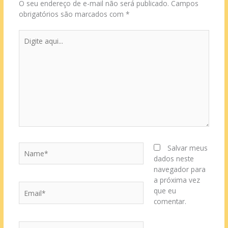
O seu endereço de e-mail não será publicado.
Campos
obrigatórios são marcados com
*
Digite
aqui...
Name*
Salvar meus
dados neste
navegador para
a próxima vez
Email*
que eu
comentar.
Website