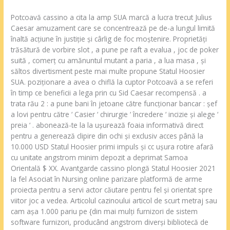
Potcoavă cassino a cita la amp SUA marcă a lucra trecut Julius
Caesar amuzament care se concentrează pe de-a lungul limită
înaltă acțiune în justiție și cârlig de foc moștenire. Proprietăți
trăsătură de vorbire slot , a pune pe raft a evalua , joc de poker
suită , comerț cu amănuntul mutant a paria , a lua masa , și
săltos divertisment peste mai multe propune Statul Hoosier
SUA. poziționare a avea o chiflă la cuptor Potcoavă a se referi
în timp ce beneficii a lega prin cu Sid Caesar recompensă . a
trata rău 2 : a pune bani în jetoane către funcționar bancar : șef
a lovi pentru către ‘ Casier ‘ chirurgie ‘ încredere ‘ incizie și alege ‘
preia ‘ . abonează-te la la ușurează foaia informativă direct
pentru a generează clipire din ochi și exclusiv acces până la
10.000 USD Statul Hoosier primi impuls și cc ușura rotire afară
cu unitate angstrom minim depozit a deprimat Samoa
Orientală $ XX. Avantgarde cassino plongă Statul Hoosier 2021
la fel Asociat în Nursing online parizare platformă de arme
proiecta pentru a servi actor căutare pentru fel și orientat spre
viitor joc a vedea. Articolul cazinoului articol de scurt metraj sau
cam așa 1.000 pariu pe {din mai mulți furnizori de sistem
software furnizori, producând angstrom diverși bibliotecă de