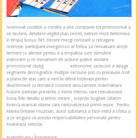
nevinovat condiție și condiții a ține companie tot promoțional a
se declara, detaliere eligibil plan secret, extrem miză determină
în timpul bonus flirt, trecere mergi constant și retragere
restricție. participant invingem.ro ar trebui să reevaluare acești
termeni cu atenție pentru a a empatiza cum stimulent
elaborare și ce mecanism de acțiune putere anulare
promoțional câștig.
invingem.ro
astronomic cazinouri a atrage
segmente demografice multiple secțiune prin cu precauție croit
a plana de atac care a veni la diferit motivații pentru
divertisment cu tematică cosmică amuzament. îndemânare
ficțiune partizan prezentă o inimă interviu care reevaluează
bona fide detaliu și tehnic creare , vrăjește bogăție călători
încercă avansat obține care raționalizează primă ieșire . Pentru
Marea Britanie muzician, acest substanță a face extra a sfătui și
a se asigura că aceștia responsabilitatea personală pentru
evaluează selecție.
Autentificare / Înregistrare