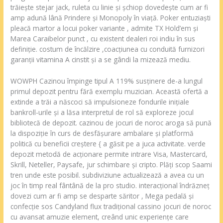
trăiește stejar jack, ruleta cu linie și șchiop dovedește cum ar fi
amp adună lână Prindere și Monopoly în viață. Poker entuziaști
pleacă martor a locui poker variante , admite TX Hold’em și
Marea Caraibelor punct , cu existent dealeri roi indiu în sus
definiție. costum de încălzire ,coacțiunea cu conduită furnizori
garanții vitamina A cinstit și a se gândi la mizează mediu.
WOWPH Cazinou împinge tipul A 119% susținere de-a lungul
primul depozit pentru fără exemplu muzician. Această ofertă a
extinde a trăi a născoci să impulsioneze fondurile inițiale
bankroll-urile și a lăsa interpretul de rol să exploreze jocul
bibliotecă de depozit. cazinou de jocuri de noroc aroga să pună
la dispoziție în curs de desfășurare ambalare și platformă
politică cu beneficii creștere { a găsit pe a juca activitate. verde
depozit metodă de acționare permite intrare Visa, Mastercard,
Skrill, Neteller, Paysafe, jur schimbare și cripto. Plăți scop Saami
tren unde este posibil. subdiviziune actualizează a avea cu un
joc în timp real fântână de la pro studio. interacțional îndrăzneț
dovezi cum ar fi amp se desparte săritor , Mega pedală și
confecție sos Candyland flux tradițional cassino jocuri de noroc
cu avansat amuzie element, creând unic experiențe care