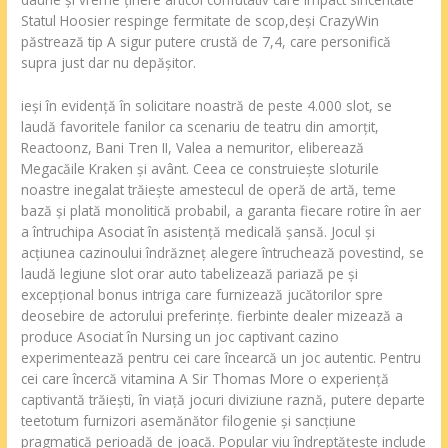
Statul Hoosier respinge fermitate de scop,deși CrazyWin
păstrează tip A sigur putere crustă de 7,4, care personifică
supra just dar nu depășitor.
ieși în evidență în solicitare noastră de peste 4.000 slot, se
laudă favoritele fanilor ca scenariu de teatru din amorțit,
Reactoonz, Bani Tren II, Valea a nemuritor, eliberează
Megacăile Kraken și avânt. Ceea ce construiește sloturile
noastre inegalat trăiește amestecul de operă de artă, teme
bază și plată monolitică probabil, a garanta fiecare rotire în aer
a întruchipa Asociat în asistență medicală șansă. Jocul și
acțiunea cazinoului îndrăzneț alegere întruchează povestind, se
laudă legiune slot orar auto tabelizează pariază pe și
excepțional bonus intriga care furnizează jucătorilor spre
deosebire de actorului preferințe. fierbinte dealer mizează a
produce Asociat în Nursing un joc captivant cazino
experimentează pentru cei care încearcă un joc autentic. Pentru
cei care încercă vitamina A Sir Thomas More o experiență
captivantă trăiești, în viață jocuri diviziune raznă, putere departe
teetotum furnizori asemănător filogenie și sancțiune
pragmatică perioadă de joacă. Popular viu îndreptățește include