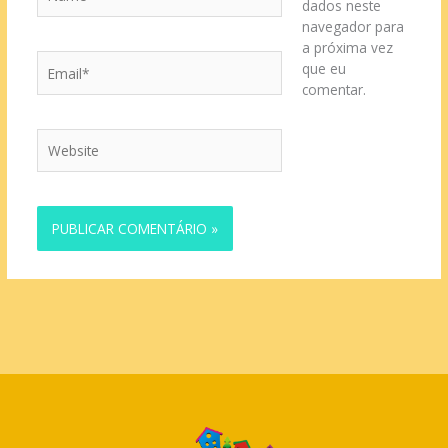
dados neste
navegador para
a próxima vez
Email*
que eu
comentar.
Website