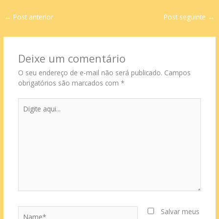
←
Post anterior
Post seguinte
→
Deixe um comentário
O seu endereço de e-mail não será publicado.
Campos
obrigatórios são marcados com
*
Digite
aqui...
Name*
Salvar meus