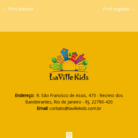
←
Post anterior
Post seguinte
→
Endereço:
R. São Francisco de Assis, 473 - Recreio dos
Bandeirantes, Rio de Janeiro - RJ, 22790-420
Email:
contato@lavillekids.com.br