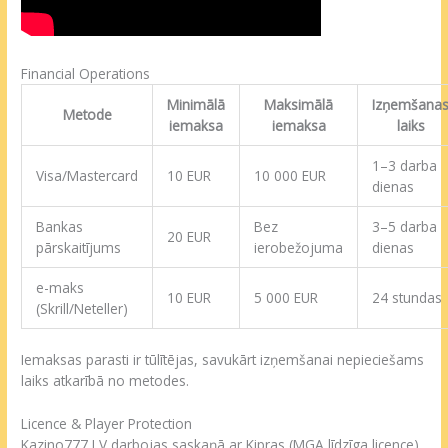
Financial Operations
Minimālā
Maksimālā
Izņemšana
Metode
iemaksa
iemaksa
laiks
1–3 darba
Visa/Mastercard
10 EUR
10 000 EUR
dienas
Bankas
Bez
3–5 darba
20 EUR
pārskaitījums
ierobežojuma
dienas
e-maks
10 EUR
5 000 EUR
24 stundas
(Skrill/Neteller)
Iemaksas parasti ir tūlītējas, savukārt izņemšanai nepieciešams
laiks atkarībā no metodes.
Licence & Player Protection
Kazino777 LV darbojas saskaņā ar Kipras (MGA līdzīga licence)