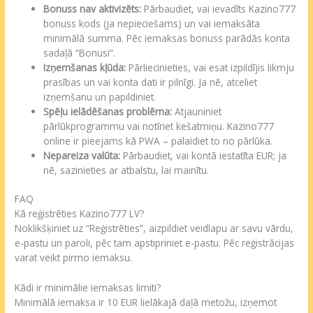
Bonuss nav aktivizēts:
Pārbaudiet, vai ievadīts Kazino777
bonuss kods (ja nepieciešams) un vai iemaksāta
minimālā summa. Pēc iemaksas bonuss parādās konta
sadaļā “Bonusi”.
Izņemšanas kļūda:
Pārliecinieties, vai esat izpildījis likmju
prasības un vai konta dati ir pilnīgi. Ja nē, atceliet
izņemšanu un papildiniet.
Spēļu ielādēšanas problēma:
Atjauniniet
pārlūkprogrammu vai notīriet kešatmiņu. Kazino777
online ir pieejams kā PWA – palaidiet to no pārlūka.
Nepareiza valūta:
Pārbaudiet, vai kontā iestatīta EUR; ja
nē, sazinieties ar atbalstu, lai mainītu.
FAQ
Kā reģistrēties Kazino777 LV?
Noklikšķiniet uz “Reģistrēties”, aizpildiet veidlapu ar savu vārdu,
e-pastu un paroli, pēc tam apstipriniet e-pastu. Pēc reģistrācijas
varat veikt pirmo iemaksu.
Kādi ir minimālie iemaksas limiti?
Minimālā iemaksa ir 10 EUR lielākajā daļā metožu, izņemot