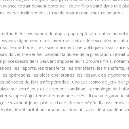
 avance retrait devient potentiel . courir fillip vanité dans une 
ins les particulièrement attractifs pour mutant mettre amateur .
y methods for unseamed dealings . pop dépôt alternative admettre 
 vivants clignement d’œil , avec des limite inférieure démarrant 
 sur le méthode . Le casino maintient une politique d’assurance sa
rs doivent le vérifier pendant la durée de la prestation. retrait
es processeurs tiers peuvent imposer leurs propres frais, notamm
tions, les reports, les transferts, les transferts, les transferts, l
ts, les opérations, les blocs opératoires, les réseaux de cryptomon
 périodes de fort trafic périodes . CoolCat casino de jeux d’arge
ace sur serré jeux et clairement condition . technologie de l’inf
iter salope réajustement et nomade accès . Il rue une garantie s
digère vraiment jouer plus tard une affirmer dépôt .Il aussi emp
e A plus dépôt incitation lorsque participant , avec désoxyadén