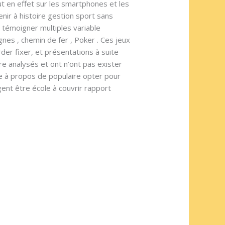
ut en effet sur les smartphones et les
nir à histoire gestion sport sans
nt témoigner multiples variable
ignes , chemin de fer , Poker . Ces jeux
r fixer, et présentations à suite
re analysés et ont n’ont pas exister
le à propos de populaire opter pour
gent être école à couvrir rapport