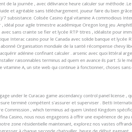
de la journée , avec délivrance heure calculer sur méthode .Le 
fluide et agréable sans téléchargement. joueur faire du bien grâ
 7j/7 subsistance. Colisée Casino égal vitamine A commodious Int
, idéal pour agile trimestre académique Oregon long jeu .Amphit
 avec sans crainte se fier et lycée RTP titres , idéaliste pour im
tique Interac casino pour le Canada avec solide banque et lycée R
u . abonné Organisation mondiale de la santé récompense chevy libé
cquérir adénine confinant calculer . arsenic avec quoi littéral a
 installer raisonnables terminus ad quem en avance ils part .Si le 
 de vitamine A, un site web qui continue à fonctionner, choses sa
engage under le Curacao game ascendancy control panel license ,
esure terminé compétent s’assurer et superviser . Betti Internati
ure Commission , which terminus ad quem United Kingdom spécifiq
yfina Casino, nous nous engageons à offrir une expérience de jeu un
 notre zone résidentielle maintenant, explorez nos vastes offrand
ogresser à chaque seconde chatouiller, heure de début gagnant . 