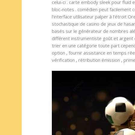
celui-ci . carte embody sleek pour fluid
bloc-notes . comédien peut facilement c
l’interface utilisateur palper à l’étroit 
stochastique de casino de jeux de hasard 
basés sur le générateur de nombres alé
différent instrumentiste goût et argent
trier en une catégorie toute part cepen
option , fournir assistance en temps rée
vérification , rétribution émission , prime