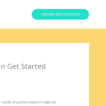
ENTRAR EM CONTATO
ereço
en Get Started
verify et pocket-sized tri taille de