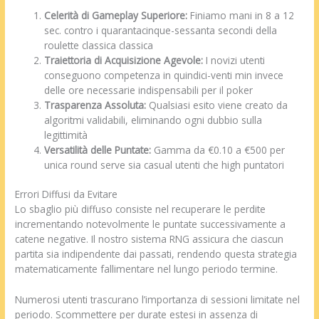
Celerità di Gameplay Superiore:
Finiamo mani in 8 a 12
sec. contro i quarantacinque-sessanta secondi della
roulette classica classica
Traiettoria di Acquisizione Agevole:
I novizi utenti
conseguono competenza in quindici-venti min invece
delle ore necessarie indispensabili per il poker
Trasparenza Assoluta:
Qualsiasi esito viene creato da
algoritmi validabili, eliminando ogni dubbio sulla
legittimità
Versatilità delle Puntate:
Gamma da €0.10 a €500 per
unica round serve sia casual utenti che high puntatori
Errori Diffusi da Evitare
Lo sbaglio più diffuso consiste nel recuperare le perdite
incrementando notevolmente le puntate successivamente a
catene negative. Il nostro sistema RNG assicura che ciascun
partita sia indipendente dai passati, rendendo questa strategia
matematicamente fallimentare nel lungo periodo termine.
Numerosi utenti trascurano l’importanza di sessioni limitate nel
periodo. Scommettere per durate estesi in assenza di