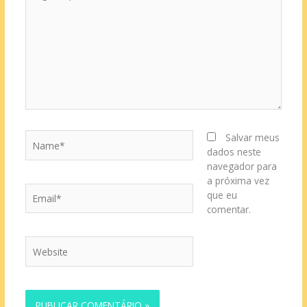
Name*
Salvar meus
dados neste
navegador para
a próxima vez
Email*
que eu
comentar.
Website