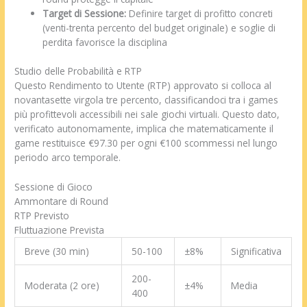
Target di Sessione:
Definire target di profitto concreti
(venti-trenta percento del budget originale) e soglie di
perdita favorisce la disciplina
Studio delle Probabilità e RTP
Questo Rendimento to Utente (RTP) approvato si colloca al
novantasette virgola tre percento, classificandoci tra i games
più profittevoli accessibili nei sale giochi virtuali. Questo dato,
verificato autonomamente, implica che matematicamente il
game restituisce €97.30 per ogni €100 scommessi nel lungo
periodo arco temporale.
Sessione di Gioco
Ammontare di Round
RTP Previsto
Fluttuazione Prevista
Breve (30 min)
50-100
±8%
Significativa
200-
Moderata (2 ore)
±4%
Media
400