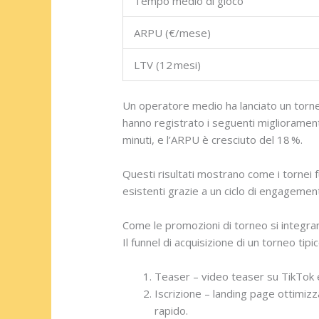
Tempo medio di gioco
ARPU (€/mese)
LTV (12 mesi)
Un operatore medio ha lanciato un torneo
hanno registrato i seguenti migliorament
minuti, e l’ARPU è cresciuto del 18 %.
Questi risultati mostrano come i tornei 
esistenti grazie a un ciclo di engagemen
Come le promozioni di torneo si integr
Il funnel di acquisizione di un torneo ti
Teaser – video teaser su TikTok e 
Iscrizione – landing page ottimizz
rapido.