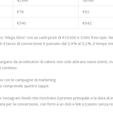
42 min
58 min
€78
€92
€540
€642
 “Mega Slots” con un cash‑prize di €10 000 e 5 000 free‑spin. Nei
i: il tasso di conversione è passato dal 3,9 % al 5,2 %, il tempo 
fungano da acceleratori di valore: non solo attirano nuovi utenti,
t continuo.
ano con le campagne di marketing
pico comprende quattro tappe:
Instagram Reels che mostrano il premio principale e la data di ini
ata per la conversione, con form a un click e link a [casino senza 