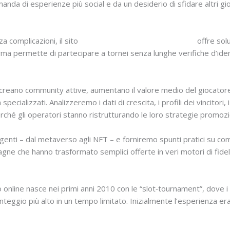
da di esperienze più social e da un desiderio di sfidare altri gioca
a complicazioni, il sito
casino senza richiesta documenti
offre solu
forma permette di partecipare a tornei senza lunghe verifiche d’ide
: creano community attive, aumentano il valore medio del giocator
ecializzati. Analizzeremo i dati di crescita, i profili dei vincitori, 
erché gli operatori stanno ristrutturando le loro strategie promoz
ti – dal metaverso agli NFT – e forniremo spunti pratici su come 
ne che hanno trasformato semplici offerte in veri motori di fidel
do online nasce nei primi anni 2010 con le “slot‑tournament”, dove
nteggio più alto in un tempo limitato. Inizialmente l’esperienza era