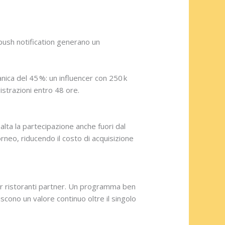
push notification generano un
ica del 45 %: un influencer con 250 k
strazioni entro 48 ore.
 alta la partecipazione anche fuori dal
rneo, riducendo il costo di acquisizione
per ristoranti partner. Un programma ben
scono un valore continuo oltre il singolo