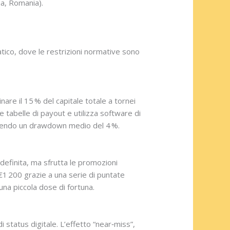
ia, Romania).
tico, dove le restrizioni normative sono
nare il 15 % del capitale totale a tornei
e tabelle di payout e utilizza software di
enendo un drawdown medio del 4 %.
definita, ma sfrutta le promozioni
 €1 200 grazie a una serie di puntate
una piccola dose di fortuna.
i status digitale. L’effetto “near‑miss”,