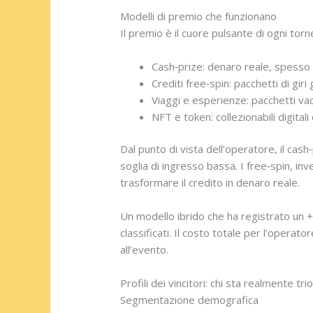
Modelli di premio che funzionano
Il premio è il cuore pulsante di ogni torne
Cash‑prize: denaro reale, spesso s
Crediti free‑spin: pacchetti di giri g
Viaggi e esperienze: pacchetti vaca
NFT e token: collezionabili digit
Dal punto di vista dell’operatore, il ca
soglia di ingresso bassa. I free‑spin, in
trasformare il credito in denaro reale.
Un modello ibrido che ha registrato un +
classificati. Il costo totale per l’operat
all’evento.
Profili dei vincitori: chi sta realmente tr
Segmentazione demografica