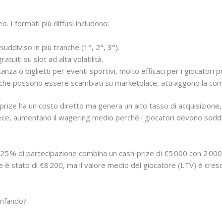
o. I formati più diffusi includono:
uddiviso in più tranche (1°, 2°, 3°).
ratuiti su slot ad alta volatilità.
nza o biglietti per eventi sportivi, molto efficaci per i giocatori 
ali che possono essere scambiati su marketplace, attraggono la co
sh‑prize ha un costo diretto ma genera un alto tasso di acquisizio
vece, aumentano il wagering medio perché i giocatori devono soddisf
25 % di partecipazione combina un cash‑prize di €5 000 con 2 000 fr
ore è stato di €8 200, ma il valore medio del giocatore (LTV) è cres
ionfando?