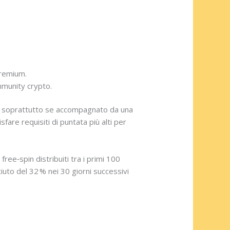
premium.
mmunity crypto.
ne, soprattutto se accompagnato da una
are requisiti di puntata più alti per
ee‑spin distribuiti tra i primi 100
ciuto del 32 % nei 30 giorni successivi